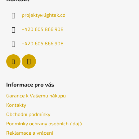
p
a
projekty
@
lightek.cz
t
í
+420 605 866 908
+420 605 866 908
Informace pro vás
Garance k Vašemu nákupu
Kontakty
Obchodní podmínky
Podmínky ochrany osobních údajů
Reklamace a vrácení