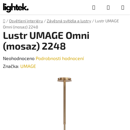
Přejít
Hledat
NÁKUP
na
obsah
KOŠÍK
Domů
/
Osvětlení interiéru
/
Závěsná svítidla a lustry
/
Lustr UMAGE
Omni (mosaz) 2248
Lustr UMAGE Omni
(mosaz) 2248
Průměrné
Neohodnoceno
Podrobnosti hodnocení
hodnocení
Značka:
UMAGE
produktu
je
0,0
z
5
hvězdiček.