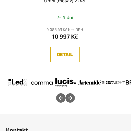
Omni (mosaz) 2245
7-14 dní
9 088,43 Kč bez DPH
10 997 Kč
DETAIL
Z
á
Kontakt