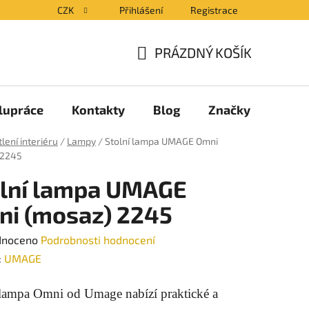
CZK
Přihlášení
Registrace
PRÁZDNÝ KOŠÍK
NÁKUPNÍ
KOŠÍK
lupráce
Kontakty
Blog
Značky
lení interiéru
/
Lampy
/
Stolní lampa UMAGE Omni
 2245
olní lampa UMAGE
i (mosaz) 2245
né
dnoceno
Podrobnosti hodnocení
ení
:
UMAGE
tu
 lampa Omni od Umage nabízí praktické a