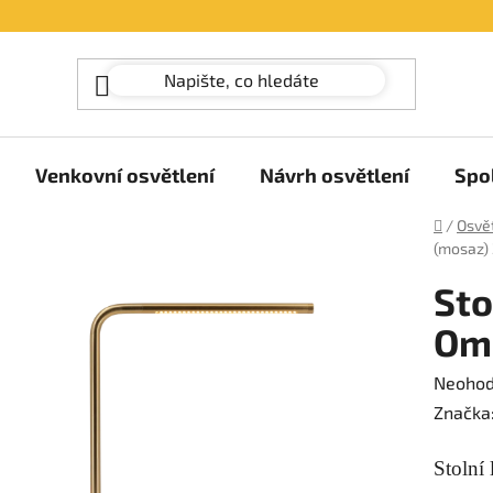
Venkovní osvětlení
Návrh osvětlení
Spo
Domů
/
Osvět
(mosaz)
St
Omn
Průměr
Neoho
hodnoc
Značka
produk
Stolní
je