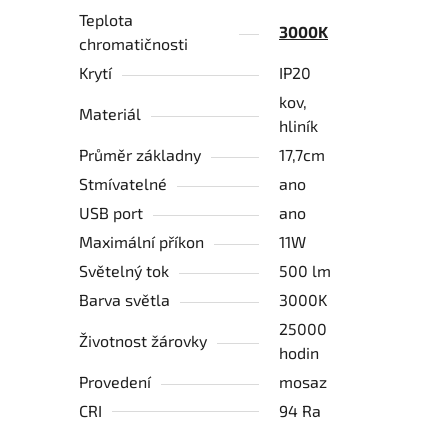
Teplota
3000K
chromatičnosti
Krytí
IP20
kov,
Materiál
hliník
Průměr základny
17,7cm
Stmívatelné
ano
USB port
ano
Maximální příkon
11W
Světelný tok
500 lm
Barva světla
3000K
25000
Životnost žárovky
hodin
Provedení
mosaz
CRI
94 Ra