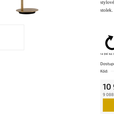
0,0
stylové
z
stolek.
5
hvězdič
Dostup
Kód:
10
9 088
Měrná