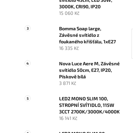
í
3000K, CRI90, IP20
p
15 060 Kč
a
n
Bomma Soap large,
e
Závěsné svítidlo z
l
foukaného křišťálu, 1xE27
16 335 Kč
Nova Luce Aere M, Závěsné
svítidlo 50cm, E27, IP20,
Pískově bílá
3 871 Kč
LED2 MONO SLIM 100,
STROPNÍ SVÍTIDLO, 115W
3CCT 2700K/3000K/4000K
16 141 Kč