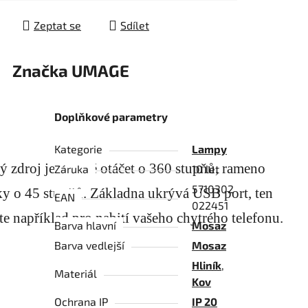
Zeptat se
Sdílet
Značka
UMAGE
Doplňkové parametry
Kategorie
Lampy
ý zdroj je možné otáčet o 360 stupňů, rameno
Záruka
10 let
5710302
y o 45 stupňů. Základna ukrývá USB port, ten
EAN
022451
te například pro nabití vašeho chytrého telefonu.
Barva hlavní
Mosaz
Barva vedlejší
Mosaz
Hliník
,
Materiál
Kov
Ochrana IP
IP 20