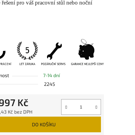
 řešení pro váš pracovní stůl nebo noční
ek.
nost
7-14 dní
2245
 997 Kč
,43 Kč bez DPH
 cena:
DO KOŠÍKU