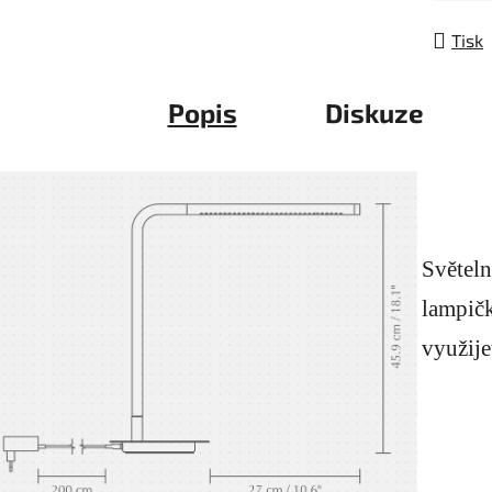
Tisk
Popis
Diskuze
Světeln
lampičk
využije