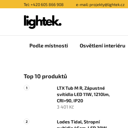
Přejít
Tel: +420 605 866 908
e-mail: projekty@lightek.cz
na
obsah
Podle místnosti
Osvětlení interiéru
P
Top 10 produktů
o
s
LTX Tub M R, Zápustné
t
svítidlo LED 11W, 1210lm,
r
CRI>90, IP20
a
3 401 Kč
n
n
Lodes Tidal, Stropní
svítidlo 45cm, LED 30W,