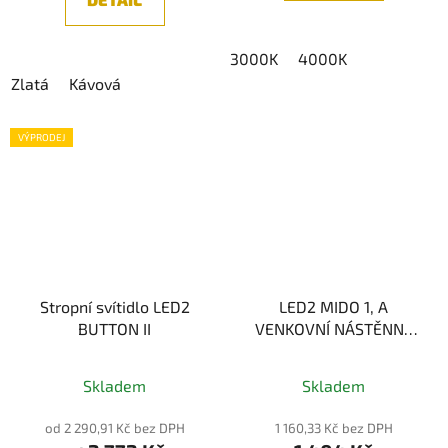
hvězdiček.
3000K
4000K
Zlatá
Kávová
VÝPRODEJ
Stropní svítidlo LED2
LED2 MIDO 1, A
BUTTON II
VENKOVNÍ NÁSTĚNNÉ
SVÍTIDLO, ANTRACIT
Průměrné
GU10
Skladem
Skladem
hodnocení
produktu
od 2 290,91 Kč bez DPH
1 160,33 Kč bez DPH