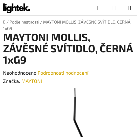
Přejít
Hledat
NÁKUP
na
obsah
KOŠÍK
Domů
/
Podle místnosti
/
MAYTONI MOLLIS, ZÁVĚSNÉ SVÍTIDLO, ČERNÁ
1xG9
MAYTONI MOLLIS,
ZÁVĚSNÉ SVÍTIDLO, ČERNÁ
1xG9
Průměrné
Neohodnoceno
Podrobnosti hodnocení
hodnocení
Značka:
MAYTONI
produktu
je
0,0
z
5
hvězdiček.