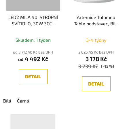
LED2 MILA 40, STROPNÍ
Artemide Tolomeo
SVÍTIDLO, 30W 3CCT
Table podstavec, Bílá
2700K/3000K/4000K
průměr 23cm
Průměrné
Skladem, 1 týden
3-4 týdny
hodnocení
produktu
od 3 712,40 Kč bez DPH
2 626,45 Kč bez DPH
4 492 Kč
3 178 Kč
je
od
3 739 Kč
5,0
(–15 %)
z
DETAIL
5
DETAIL
hvězdiček.
Bílá
Černá