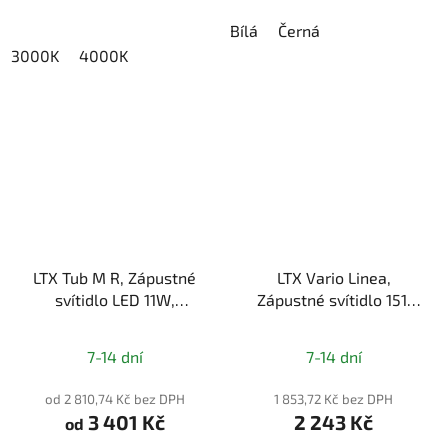
Bílá
Černá
3000K
4000K
LTX Tub M R, Zápustné
LTX Vario Linea,
svítidlo LED 11W,
Zápustné svítidlo 151,
1210lm, CRI>90, IP20
LED 4,2W, 3000K,
Průměrné
585lm, IP20
7-14 dní
7-14 dní
hodnocení
produktu
od 2 810,74 Kč bez DPH
1 853,72 Kč bez DPH
3 401 Kč
2 243 Kč
je
od
5,0