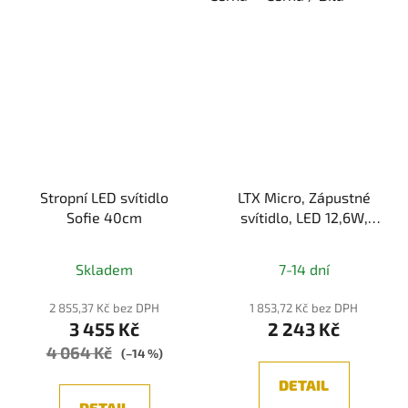
Stropní LED svítidlo
LTX Micro, Zápustné
Sofie 40cm
svítidlo, LED 12,6W,
980lm, 3000K/4000K,
Průměrné
Bílá, IP20
Skladem
7-14 dní
hodnocení
produktu
2 855,37 Kč bez DPH
1 853,72 Kč bez DPH
3 455 Kč
2 243 Kč
je
4 064 Kč
5,0
(–14 %)
z
DETAIL
5
DETAIL