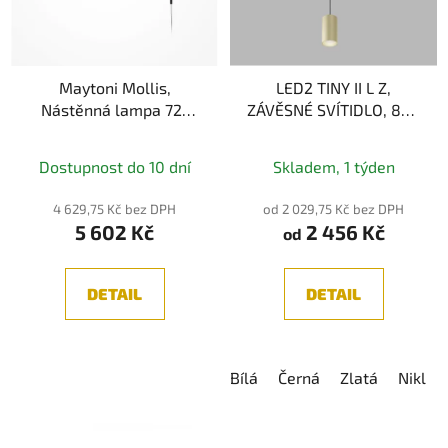
Maytoni Mollis,
LED2 TINY II L Z,
Nástěnná lampa 72-
ZÁVĚSNÉ SVÍTIDLO, 8W,
105cm, Černá 1xG9 7W
2700K, 3CCT
Průměrné
3000K/3500K/4000K
Dostupnost do 10 dní
Skladem, 1 týden
hodnocení
produktu
4 629,75 Kč bez DPH
od 2 029,75 Kč bez DPH
5 602 Kč
2 456 Kč
je
od
5,0
z
DETAIL
DETAIL
5
hvězdiček.
Bílá
Černá
Zlatá
Nikl