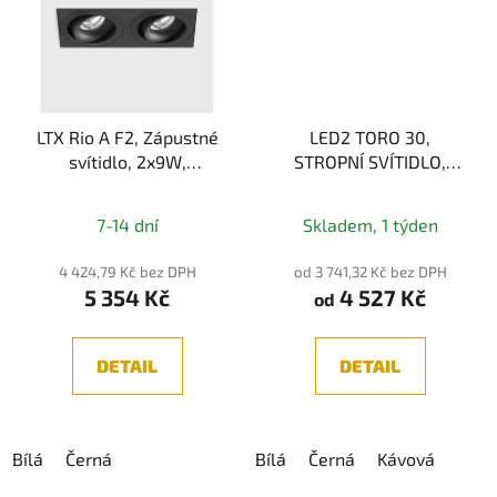
LTX Rio A F2, Zápustné
LED2 TORO 30,
svítidlo, 2x9W,
STROPNÍ SVÍTIDLO,
2x924lm,
20+5W 3CCT
3000K/4000K, IP44
2700K/3000K/4000K
7-14 dní
Skladem, 1 týden
4 424,79 Kč bez DPH
od 3 741,32 Kč bez DPH
5 354 Kč
4 527 Kč
od
DETAIL
DETAIL
Bílá
Černá
Bílá
Černá
Kávová