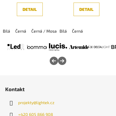
z
DETAIL
DETAIL
5
hvězdiček.
Bílá
Černá
Černá / Mosaz
Bílá
Černá
Z
á
Kontakt
p
a
projekty
@
lightek.cz
t
í
+420 605 866 908