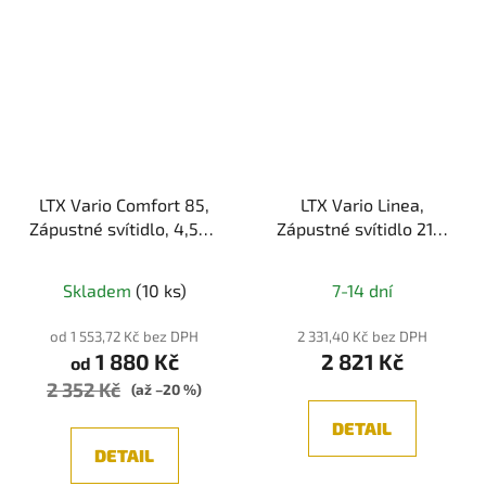
LTX Vario Comfort 85,
LTX Vario Linea,
Zápustné svítidlo, 4,5W,
Zápustné svítidlo 218,
336lm, 3000K/4000K,
LED 6,3W,
Průměrné
IP20, černá
3000K/4000K, 754lm,
Skladem
(10 ks)
7-14 dní
IP20
hodnocení
produktu
od 1 553,72 Kč bez DPH
2 331,40 Kč bez DPH
1 880 Kč
2 821 Kč
je
od
2 352 Kč
5,0
(až –20 %)
z
DETAIL
5
DETAIL
hvězdiček.