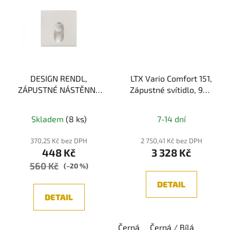
DESIGN RENDL,
LTX Vario Comfort 151,
ZÁPUSTNÉ NÁSTĚNNÉ
Zápustné svítidlo, 9W,
SVÍTIDLO, LED 3W,
672lm, 3000K/4000K,
Průměrné
3000K, ŠEDÁ
IP20, černá
Skladem
(8 ks)
7-14 dní
hodnocení
produktu
370,25 Kč bez DPH
2 750,41 Kč bez DPH
448 Kč
3 328 Kč
je
560 Kč
5,0
(–20 %)
z
DETAIL
5
DETAIL
hvězdiček.
Černá
Černá / Bílá