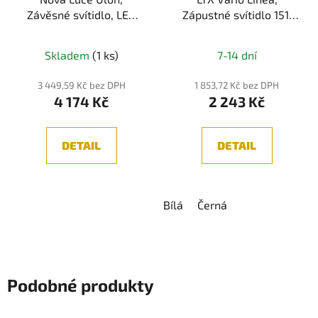
Závěsné svítidlo, LED
Zápustné svítidlo 151,
15W, 3000K, 825lm,
LED 4,2W, 3000K,
Průměrné
IP20, kouřové sklo
585lm, IP20
Skladem
(1 ks)
7-14 dní
hodnocení
produktu
3 449,59 Kč bez DPH
1 853,72 Kč bez DPH
4 174 Kč
2 243 Kč
je
5,0
z
DETAIL
DETAIL
5
hvězdiček.
Bílá
Černá
Podobné produkty