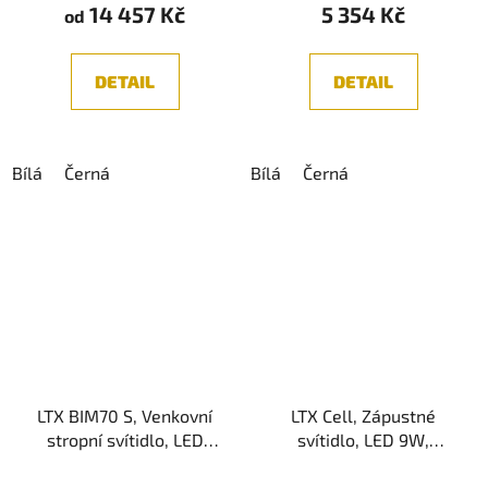
14 457 Kč
5 354 Kč
je
od
4,5
z
DETAIL
DETAIL
5
hvězdiček.
Bílá
Černá
Bílá
Černá
LTX BIM70 S, Venkovní
LTX Cell, Zápustné
stropní svítidlo, LED
svítidlo, LED 9W,
8,4W, 3000K, 776lm,
3000K/4000K, 924lm,
Průměrné
IP65, Šedá
IP20