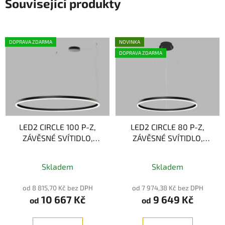
Související produkty
DOPRAVA ZDARMA
NOVINKA
DOPRAVA ZDARMA
LED2 CIRCLE 100 P-Z,
LED2 CIRCLE 80 P-Z,
ZÁVĚSNÉ SVÍTIDLO,
ZÁVĚSNÉ SVÍTIDLO,
80W 2CCT 3000/4000K
62W 2CCT 3000/4000K
Průměrné
LED Technologie
Skladem
Skladem
hodnocení
produktu
od 8 815,70 Kč bez DPH
od 7 974,38 Kč bez DPH
10 667 Kč
9 649 Kč
je
od
od
5,0