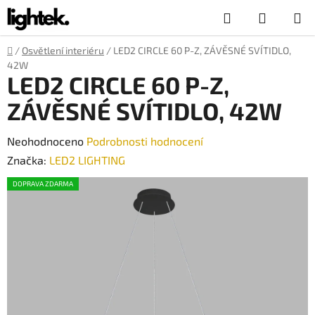
Přejít
Hledat
NÁKUP
na
obsah
KOŠÍK
Domů
/
Osvětlení interiéru
/
LED2 CIRCLE 60 P-Z, ZÁVĚSNÉ SVÍTIDLO,
42W
LED2 CIRCLE 60 P-Z,
ZÁVĚSNÉ SVÍTIDLO, 42W
Průměrné
Neohodnoceno
Podrobnosti hodnocení
hodnocení
Značka:
LED2 LIGHTING
produktu
DOPRAVA ZDARMA
je
0,0
z
5
hvězdiček.