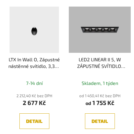
LTX In Wall O, Zápustné
LED2 LINEAR II 5, W
nástěnné svítidlo, 3,3W,
ZÁPUSTNÉ SVÍTIDLO,
364lm, 3000K, IP20
BÍLÁ 10W, 3CCT
3000K/3500K/4000K
7-14 dní
Skladem, 1 týden
2 212,40 Kč bez DPH
od 1 450,41 Kč bez DPH
2 677 Kč
1 755 Kč
od
DETAIL
DETAIL