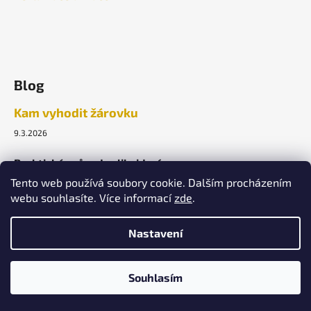
Blog
Kam vyhodit žárovku
9.3.2026
Praktický průvodce likvidací.
Tento web používá soubory cookie. Dalším procházením
webu souhlasíte. Více informací
zde
.
ARCHIV
Nastavení
Vytvořil Shoptet
Souhlasím
Copyright 2026
Lightek Design s.r.o.
. Všechna práva
vyhrazena.