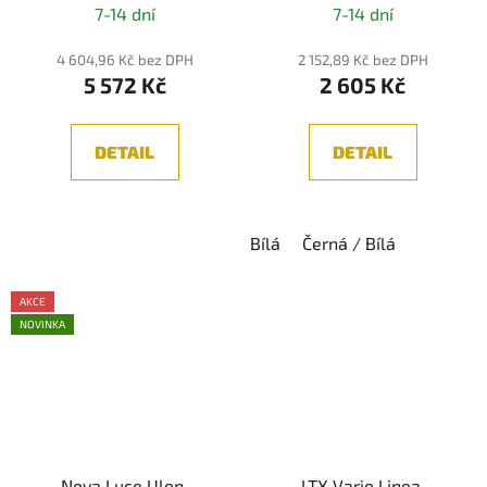
7-14 dní
7-14 dní
hodnocení
produktu
4 604,96 Kč bez DPH
2 152,89 Kč bez DPH
5 572 Kč
2 605 Kč
je
5,0
z
DETAIL
DETAIL
5
hvězdiček.
Bílá
Černá / Bílá
AKCE
NOVINKA
Nova Luce Ulon,
LTX Vario Linea,