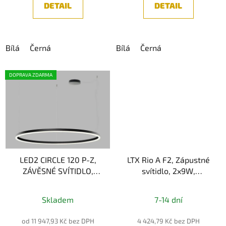
z
DETAIL
DETAIL
5
hvězdiček.
Bílá
Černá
Bílá
Černá
DOPRAVA ZDARMA
LED2 CIRCLE 120 P-Z,
LTX Rio A F2, Zápustné
ZÁVĚSNÉ SVÍTIDLO,
svítidlo, 2x9W,
100W 2CCT
2x924lm,
Průměrné
3000/4000K
3000K/4000K, IP44
Skladem
7-14 dní
hodnocení
produktu
od 11 947,93 Kč bez DPH
4 424,79 Kč bez DPH