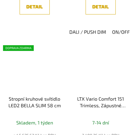
DETAIL
DETAIL
DALI / PUSH DIM
ON/OFF
DOPRAVA ZDARMA
Stropní kruhové svítidlo
LTX Vario Comfort 151
LED2 BELLA SLIM 58 cm
Trimless, Zápustné
svítidlo, 9W, 672lm,
Průměrné
3000K/4000K, IP20,
Skladem, 1 týden
7-14 dní
černá
hodnocení
produktu