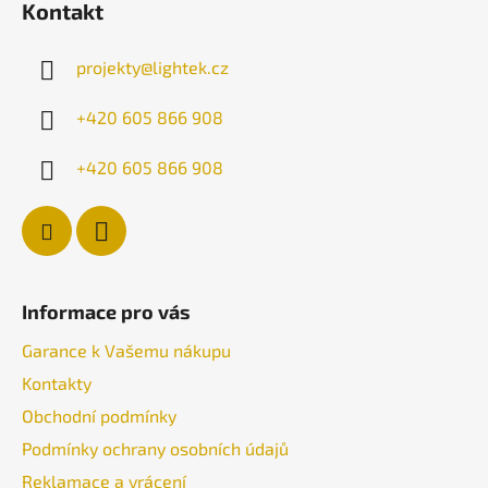
Kontakt
p
a
projekty
@
lightek.cz
t
í
+420 605 866 908
+420 605 866 908
Informace pro vás
Garance k Vašemu nákupu
Kontakty
Obchodní podmínky
Podmínky ochrany osobních údajů
Reklamace a vrácení