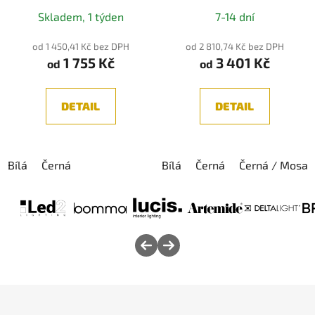
Průměrné
2700K/3300K/4000K
Skladem, 1 týden
7-14 dní
hodnocení
produktu
od 1 450,41 Kč bez DPH
od 2 810,74 Kč bez DPH
1 755 Kč
3 401 Kč
je
od
od
5,0
z
DETAIL
DETAIL
5
hvězdiček.
Bílá
Černá
Bílá
Černá
Černá / Mosaz
Z
á