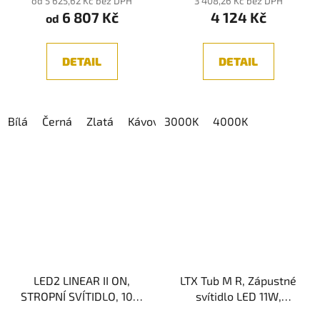
od 5 625,62 Kč bez DPH
3 408,26 Kč bez DPH
6 807 Kč
4 124 Kč
je
od
5,0
z
DETAIL
DETAIL
5
hvězdiček.
Bílá
Černá
Zlatá
Kávová
3000K
4000K
LED2 LINEAR II ON,
LTX Tub M R, Zápustné
STROPNÍ SVÍTIDLO, 10W
svítidlo LED 11W,
3CCT
1210lm, CRI>90, IP20