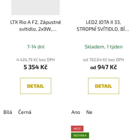
LTX Rio A F2, Zápustné
LED2 JOTA II 33,
svítidlo, 2x9W,
STROPNÍ SVÍTIDLO, BÍLÁ
2x924lm,
18W 2CCT
Průměrné
3000K/4000K, IP44
7-14 dní
Skladem, 1 týden
hodnocení
produktu
4 424,79 Kč bez DPH
od 782,64 Kč bez DPH
5 354 Kč
947 Kč
je
od
5,0
z
DETAIL
DETAIL
5
hvězdiček.
Bílá
Černá
Ano
Ne
AKCE
NOVINKA