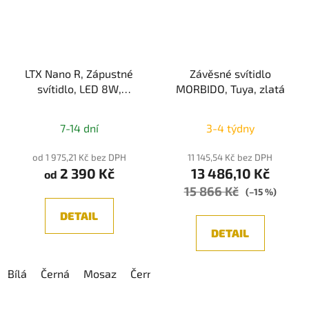
LTX Nano R, Zápustné
Závěsné svítidlo
svítidlo, LED 8W,
MORBIDO, Tuya, zlatá
640lm, CRI>90, IP44
7-14 dní
3-4 týdny
od 1 975,21 Kč bez DPH
11 145,54 Kč bez DPH
2 390 Kč
13 486,10 Kč
od
15 866 Kč
(–15 %)
DETAIL
DETAIL
Bílá
Černá
Mosaz
Černá / Mosaz
Černá / Měď
Bíl