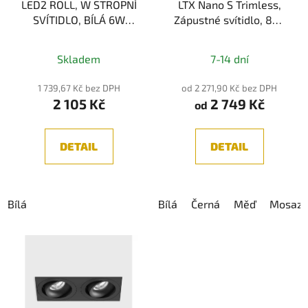
LED2 ROLL, W STROPNÍ
LTX Nano S Trimless,
SVÍTIDLO, BÍLÁ 6W
Zápustné svítidlo, 8W,
3000K
640lm, CRI90, IP44
Skladem
7-14 dní
1 739,67 Kč bez DPH
od 2 271,90 Kč bez DPH
2 105 Kč
2 749 Kč
od
DETAIL
DETAIL
Bílá
Bílá
Černá
Měď
Mosaz