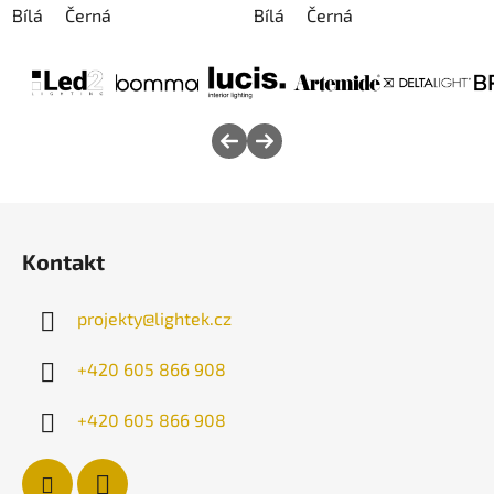
Bílá
Černá
Bílá
Černá
Z
á
Kontakt
p
a
projekty
@
lightek.cz
t
í
+420 605 866 908
+420 605 866 908