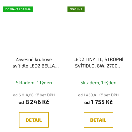
DOPRAVA ZDARMA
NOVINKA
Závěsné kruhové
LED2 TINY II L, STROPNÍ
svítidlo LED2 BELLA
SVÍTIDLO, 8W, 2700K,
SLIM 58 cm
3CCT
Průměrné
3000K/3500K/4000K
Skladem, 1 týden
Skladem, 1 týden
hodnocení
produktu
od 6 814,88 Kč bez DPH
od 1 450,41 Kč bez DPH
8 246 Kč
1 755 Kč
je
od
od
5,0
z
DETAIL
DETAIL
5