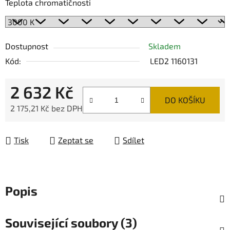
Teplota chromatičnosti
Dostupnost
Skladem
Kód:
LED2 1160131
2 632 Kč
DO KOŠÍKU
2 175,21 Kč bez DPH
Měrná cena:
Tisk
Zeptat se
Sdílet
Popis
Související soubory (3)