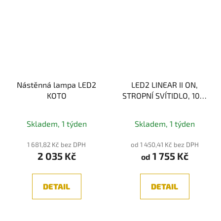
Nástěnná lampa LED2
LED2 LINEAR II ON,
KOTO
STROPNÍ SVÍTIDLO, 10W
3CCT
3000K/3500K/4000K
Skladem, 1 týden
Skladem, 1 týden
1 681,82 Kč bez DPH
od 1 450,41 Kč bez DPH
2 035 Kč
1 755 Kč
od
DETAIL
DETAIL