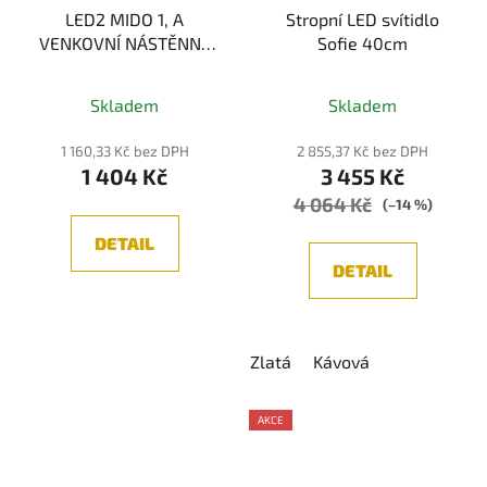
LED2 MIDO 1, A
Stropní LED svítidlo
VENKOVNÍ NÁSTĚNNÉ
Sofie 40cm
SVÍTIDLO, ANTRACIT
Průměrné
GU10
Skladem
Skladem
hodnocení
produktu
1 160,33 Kč bez DPH
2 855,37 Kč bez DPH
1 404 Kč
3 455 Kč
je
4 064 Kč
5,0
(–14 %)
z
DETAIL
5
DETAIL
hvězdiček.
Zlatá
Kávová
AKCE