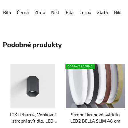
hvězdiček.
Bílá
Černá
Zlatá
Nikl
Kávová
Bílá
Černá
Zlatá
Nikl
Podobné produkty
DOPRAVA ZDARMA
LTX Urban 4, Venkovní
Stropní kruhové svítidlo
stropní svítidlo, LED
LED2 BELLA SLIM 48 cm
4W, 3000K, 113lm, IP65,