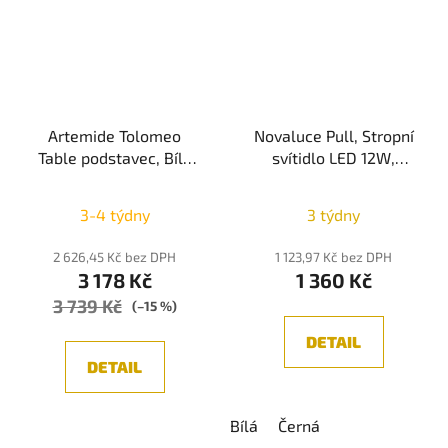
Artemide Tolomeo
Novaluce Pull, Stropní
Table podstavec, Bílá
svítidlo LED 12W,
průměr 23cm
3000K, 1464lm, IP20
Průměrné
3-4 týdny
3 týdny
hodnocení
produktu
2 626,45 Kč bez DPH
1 123,97 Kč bez DPH
3 178 Kč
1 360 Kč
je
3 739 Kč
5,0
(–15 %)
z
DETAIL
5
DETAIL
hvězdiček.
Bílá
Černá