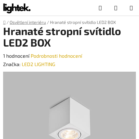
Přejít
Hledat
NÁKUP
na
obsah
KOŠÍK
Domů
/
Osvětlení interiéru
/
Hranaté stropní svítidlo LED2 BOX
Hranaté stropní svítidlo
LED2 BOX
Průměrné
1 hodnocení
Podrobnosti hodnocení
hodnocení
Značka:
LED2 LIGHTING
produktu
je
5,0
z
5
hvězdiček.