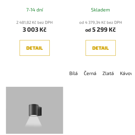
Grafitová
7-14 dní
Skladem
2 481,82 Kč bez DPH
od 4 379,34 Kč bez DPH
3 003 Kč
5 299 Kč
od
DETAIL
DETAIL
Bílá
Černá
Zlatá
Kávov