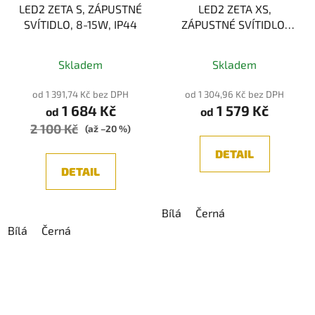
LED2 ZETA S, ZÁPUSTNÉ
LED2 ZETA XS,
SVÍTIDLO, 8-15W, IP44
ZÁPUSTNÉ SVÍTIDLO,
7W 3000K, IP44
Průměrné
Skladem
Skladem
hodnocení
produktu
od 1 391,74 Kč bez DPH
od 1 304,96 Kč bez DPH
1 684 Kč
1 579 Kč
je
od
od
2 100 Kč
5,0
(až –20 %)
z
DETAIL
5
DETAIL
hvězdiček.
Bílá
Černá
Bílá
Černá