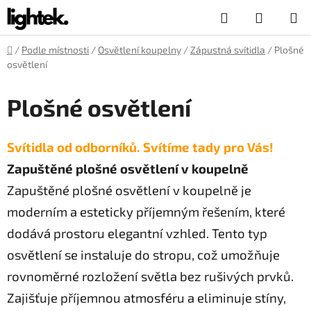
Přejít
Hledat
NÁKUP
na
obsah
KOŠÍK
Domů
/
Podle místnosti
/
Osvětlení koupelny
/
Zápustná svítidla
/
Plošné
osvětlení
Plošné osvětlení
Svítidla od odborníků. Svítíme tady pro Vás!
Zapuštěné plošné osvětlení v koupelně
Zapuštěné plošné osvětlení v koupelně je
moderním a esteticky příjemným řešením, které
dodává prostoru elegantní vzhled. Tento typ
osvětlení se instaluje do stropu, což umožňuje
rovnoměrné rozložení světla bez rušivých prvků.
Zajišťuje příjemnou atmosféru a eliminuje stíny,