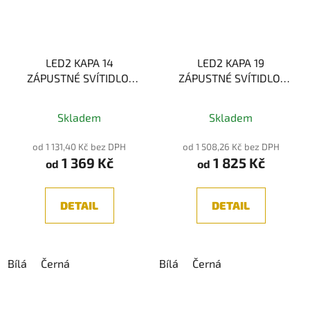
LED2 KAPA 14
LED2 KAPA 19
ZÁPUSTNÉ SVÍTIDLO,
ZÁPUSTNÉ SVÍTIDLO,
12W 3CCT
25W 3CCT
Průměrné
Skladem
Skladem
hodnocení
produktu
od 1 131,40 Kč bez DPH
od 1 508,26 Kč bez DPH
1 369 Kč
1 825 Kč
je
od
od
5,0
z
DETAIL
DETAIL
5
hvězdiček.
Bílá
Černá
Bílá
Černá