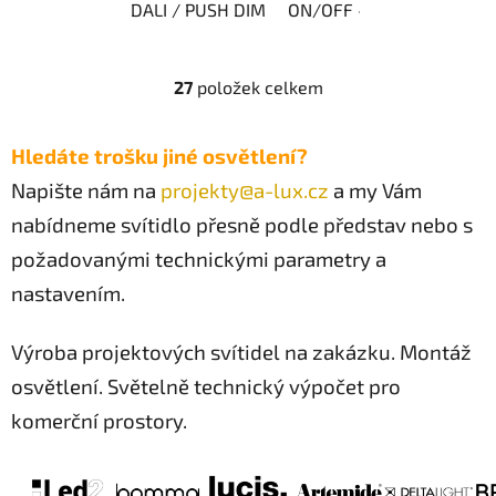
DALI / PUSH DIM
ON/OFF - TRIAC (Fázové)
27
položek celkem
O
v
l
Hledáte trošku jiné osvětlení?
á
Napište nám na
projekty@a-lux.cz
a my Vám
d
a
nabídneme svítidlo přesně podle představ nebo s
c
požadovanými technickými parametry a
í
p
nastavením.
r
v
Výroba projektových svítidel na zakázku. Montáž
k
osvětlení. Světelně technický výpočet pro
y
v
komerční prostory.
ý
p
i