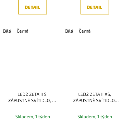
DETAIL
DETAIL
Bílá
Černá
Bílá
Černá
LED2 ZETA II S,
LED2 ZETA II XS,
ZÁPUSTNÉ SVÍTIDLO, 6-
ZÁPUSTNÉ SVÍTIDLO,
14W, IP44
10W
Průměrné
2700K/3000K/4000K,
Skladem, 1 týden
Skladem, 1 týden
IP44
hodnocení
produktu