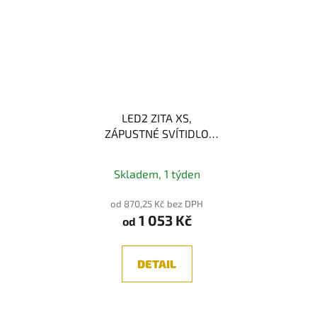
LED2 ZITA XS,
ZÁPUSTNÉ SVÍTIDLO
103MM, BÍLÁ 15W
3000K/3500K/4000K
Skladem, 1 týden
od 870,25 Kč bez DPH
1 053 Kč
od
DETAIL