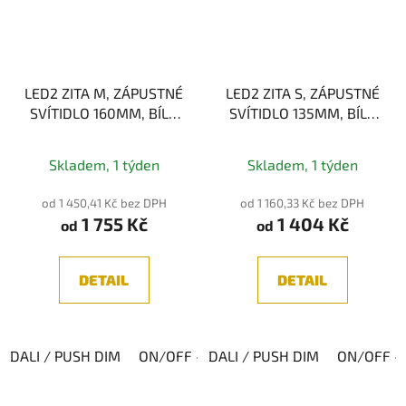
LED2 ZITA M, ZÁPUSTNÉ
LED2 ZITA S, ZÁPUSTNÉ
SVÍTIDLO 160MM, BÍLÁ
SVÍTIDLO 135MM, BÍLÁ
35W
24W
3000K/3500K/4000K
3000K/3500K/4000K
Skladem, 1 týden
Skladem, 1 týden
od 1 450,41 Kč bez DPH
od 1 160,33 Kč bez DPH
1 755 Kč
1 404 Kč
od
od
DETAIL
DETAIL
DALI / PUSH DIM
ON/OFF - TRIAC (Fázové)
DALI / PUSH DIM
ON/OFF
ON/OFF - 