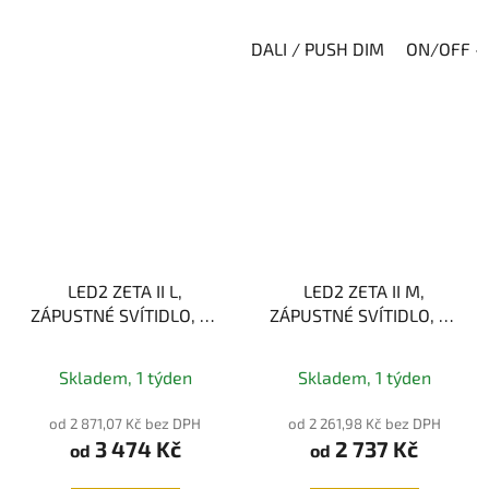
DALI / PUSH DIM
ON/OFF - 
LED2 ZETA II L,
LED2 ZETA II M,
ZÁPUSTNÉ SVÍTIDLO, 11-
ZÁPUSTNÉ SVÍTIDLO, 11-
27W 3000K, IP44
23W, IP44
Skladem, 1 týden
Skladem, 1 týden
od 2 871,07 Kč bez DPH
od 2 261,98 Kč bez DPH
3 474 Kč
2 737 Kč
od
od