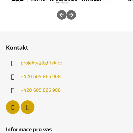
s
u
Z
á
Kontakt
p
a
projekty
@
lightek.cz
t
í
+420 605 866 908
+420 605 866 908
Informace pro vás