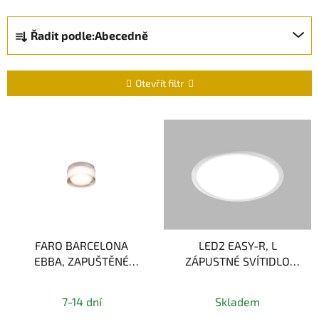
Ř
Řadit podle:
Abecedně
a
z
e
Otevřít filtr
n
í
V
p
ý
r
p
o
i
d
s
u
p
k
r
t
FARO BARCELONA
LED2 EASY-R, L
o
EBBA, ZAPUŠTĚNÉ
ZÁPUSTNÉ SVÍTIDLO
ů
d
STROPNÍ SVÍTIDLO, BÍLÁ
220MM, BÍLÁ 18W
u
A TRANSPARENTNÍ
3000/4000K
k
7-14 dní
Skladem
3000K