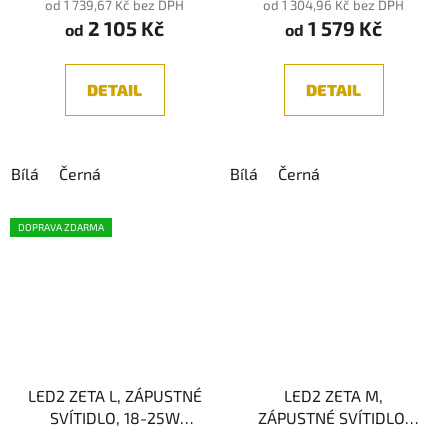
od 1 739,67 Kč bez DPH
od 1 304,96 Kč bez DPH
2 105 Kč
1 579 Kč
je
od
od
5,0
z
DETAIL
DETAIL
5
hvězdiček.
Bílá
Černá
Bílá
Černá
DOPRAVA ZDARMA
LED2 ZETA L, ZÁPUSTNÉ
LED2 ZETA M,
SVÍTIDLO, 18-25W
ZÁPUSTNÉ SVÍTIDLO,
3000K, IP44
20W, IP44