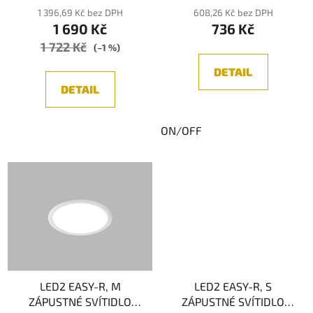
t
1 396,69 Kč bez DPH
608,26 Kč bez DPH
ů
1 690 Kč
736 Kč
1 722 Kč
(–1 %)
DETAIL
DETAIL
ON/OFF
LED2 EASY-R, M
LED2 EASY-R, S
ZÁPUSTNÉ SVÍTIDLO
ZÁPUSTNÉ SVÍTIDLO