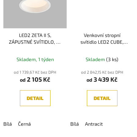
LED2 ZETA II S,
Venkovní stropní
ZÁPUSTNÉ SVÍTIDLO, 6-
svítidlo LED2 CUBE,
14W, IP44
IP54
Průměrné
Průměrné
Skladem, 1 týden
Skladem
(3 ks)
hodnocení
hodnocení
produktu
produktu
od 1 739,67 Kč bez DPH
od 2 842,15 Kč bez DPH
2 105 Kč
3 439 Kč
je
je
od
od
5,0
5,0
z
z
DETAIL
DETAIL
5
5
hvězdiček.
hvězdiček.
Bílá
Černá
Bílá
Antracit