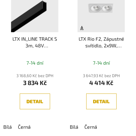
LTX IN_LINE TRACK S
LTX Rio F2, Zápustné
3m, 48V
svítidlo, 2x9W,
povrchová/závěsná
2x924lm,
lišta pro magnetický
3000K/4000K, IP44
7-14 dní
7-14 dní
systém
3 168,60 Kč bez DPH
3 647,93 Kč bez DPH
3 834 Kč
4 414 Kč
DETAIL
DETAIL
Bílá
Černá
Bílá
Černá