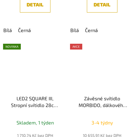
DETAIL
DETAIL
Bílá
Černá
Bílá
Černá
NOVINKA
AKCE
LED2 SQUARE III,
Závěsné svítidlo
Stropní svítidlo 28cm,
MORBIDO, dálkového
bílá 23W 3CCT, IP54
ovládání, Tuya, černá
Skladem, 1 týden
3-4 týdny
1 710,74 Kč bez DPH
10 655,91 Kč bez DPH