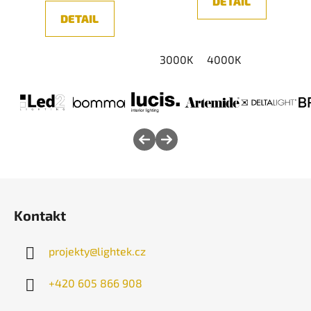
DETAIL
DETAIL
3000K
4000K
Z
á
Kontakt
p
a
projekty
@
lightek.cz
t
í
+420 605 866 908