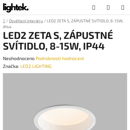
Přejít
Hledat
NÁKUP
na
obsah
KOŠÍK
Domů
/
Osvětlení interiéru
/
LED2 ZETA S, ZÁPUSTNÉ SVÍTIDLO, 8-15W,
IP44
LED2 ZETA S, ZÁPUSTNÉ
SVÍTIDLO, 8-15W, IP44
Průměrné
Neohodnoceno
Podrobnosti hodnocení
hodnocení
Značka:
LED2 LIGHTING
produktu
je
0,0
z
5
hvězdiček.