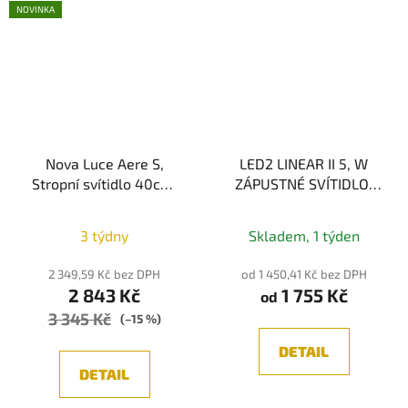
NOVINKA
Nova Luce Aere S,
LED2 LINEAR II 5, W
Stropní svítidlo 40cm,
ZÁPUSTNÉ SVÍTIDLO,
E27, IP20, Pískově bílá
BÍLÁ 10W, 3CCT
Průměrné
3000K/3500K/4000K
3 týdny
Skladem, 1 týden
hodnocení
produktu
2 349,59 Kč bez DPH
od 1 450,41 Kč bez DPH
2 843 Kč
1 755 Kč
je
od
3 345 Kč
5,0
(–15 %)
z
DETAIL
5
DETAIL
hvězdiček.