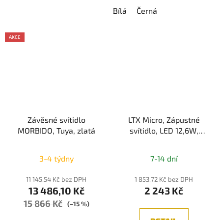
Bílá
Černá
AKCE
Závěsné svítidlo
LTX Micro, Zápustné
MORBIDO, Tuya, zlatá
svítidlo, LED 12,6W,
980lm, 3000K/4000K,
Bílá, IP20
3-4 týdny
7-14 dní
11 145,54 Kč bez DPH
1 853,72 Kč bez DPH
13 486,10 Kč
2 243 Kč
15 866 Kč
(–15 %)