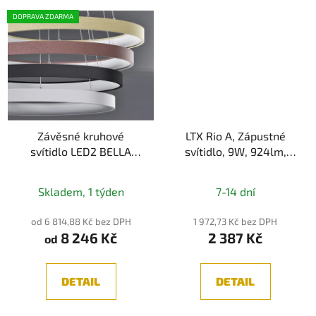
DOPRAVA ZDARMA
Závěsné kruhové
LTX Rio A, Zápustné
svítidlo LED2 BELLA
svítidlo, 9W, 924lm,
SLIM 58 cm
3000K/4000K, IP44
Skladem, 1 týden
7-14 dní
od 6 814,88 Kč bez DPH
1 972,73 Kč bez DPH
8 246 Kč
2 387 Kč
od
DETAIL
DETAIL