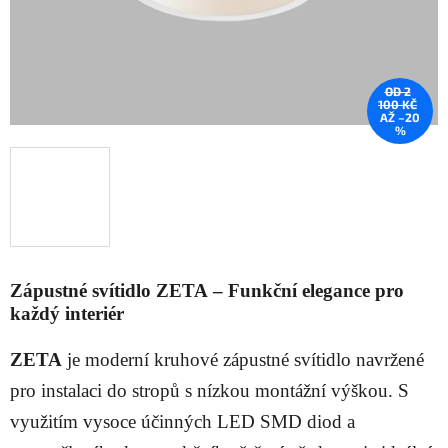
OD 2
100 KČ
AŽ –20
%
Zápustné svítidlo
ZETA
– Funkční elegance pro
každý interiér
ZETA
je moderní kruhové zápustné svítidlo navržené
pro instalaci do stropů s nízkou montážní výškou. S
využitím vysoce účinných LED SMD diod a