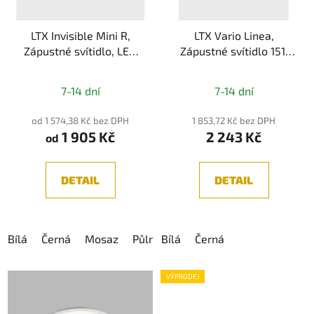
LTX Invisible Mini R,
LTX Vario Linea,
Zápustné svítidlo, LED
Zápustné svítidlo 151,
6,3W, 640lm, CRI>90,
LED 4,2W, 3000K,
IP44
585lm, IP20
7-14 dní
7-14 dní
od 1 574,38 Kč bez DPH
1 853,72 Kč bez DPH
1 905 Kč
2 243 Kč
od
DETAIL
DETAIL
Bílá
Černá
Mosaz
Půlnoc
Bílá
Diamant
Černá
VÝPRODEJ