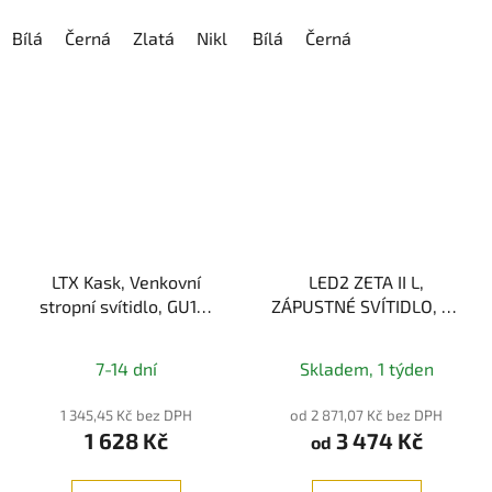
Bílá
Černá
Zlatá
Nikl
Kávová
Bílá
Černá
LTX Kask, Venkovní
LED2 ZETA II L,
stropní svítidlo, GU10,
ZÁPUSTNÉ SVÍTIDLO, 11-
IP65
27W 3000K, IP44
7-14 dní
Skladem, 1 týden
1 345,45 Kč bez DPH
od 2 871,07 Kč bez DPH
1 628 Kč
3 474 Kč
od