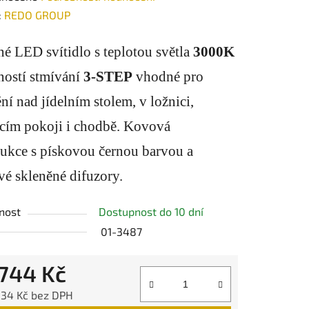
ení
:
REDO GROUP
tu
é LED svítidlo s teplotou světla
3000K
ností stmívání
3-STEP
vhodné pro
ní nad jídelním stolem, v ložnici,
cím pokoji i chodbě. Kovová
ek.
rukce s pískovou černou barvou a
é skleněné difuzory.
nost
Dostupnost do 10 dní
01-3487
 744 Kč
,34 Kč bez DPH