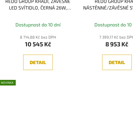
REDO GROUP KHADI, ZÁVĚSNÉ
REDO GROUP KHA
LED SVÍTIDLO, ČERNÁ 26W,
NÁSTĚNNÉ/ZÁVĚSNÉ SV
3000K, 3-STEP
ČERNÁ LED 16.5W, 30
STEP
Dostupnost do 10 dní
Dostupnost do 10 
8 714,88 Kč bez DPH
7 399,17 Kč bez DP
10 545 Kč
8 953 Kč
DETAIL
DETAIL
NOVINKA