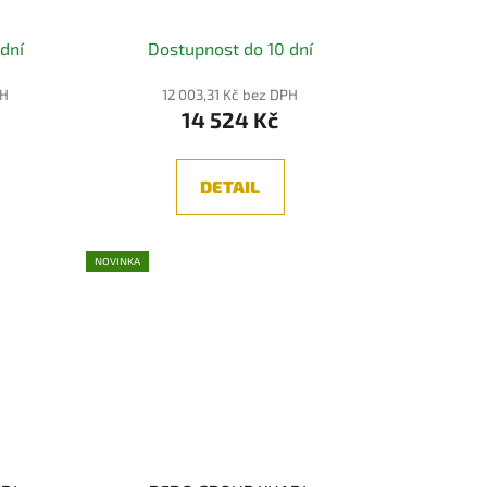
3000K, 3-STEP
dní
Dostupnost do 10 dní
PH
12 003,31 Kč bez DPH
14 524 Kč
DETAIL
NOVINKA