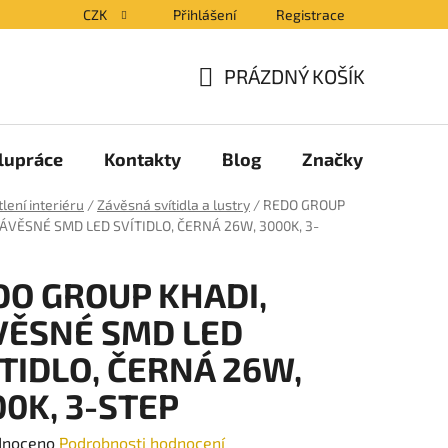
CZK
Přihlášení
Registrace
PRÁZDNÝ KOŠÍK
NÁKUPNÍ
KOŠÍK
lupráce
Kontakty
Blog
Značky
lení interiéru
/
Závěsná svítidla a lustry
/
REDO GROUP
ZÁVĚSNÉ SMD LED SVÍTIDLO, ČERNÁ 26W, 3000K, 3-
DO GROUP KHADI,
VĚSNÉ SMD LED
TIDLO, ČERNÁ 26W,
0K, 3-STEP
né
dnoceno
Podrobnosti hodnocení