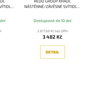
DI,
REDO GROUP KHADI,
ÍTIDLO,
NÁSTĚNNÉ/ZÁVĚSNÉ SVÍTIDLO,
00K, 3-
ČERNÁ LED 6W, 3000K
dní
Dostupnost do 10 dní
H
2 877,69 Kč bez DPH
3 482 Kč
DETAIL