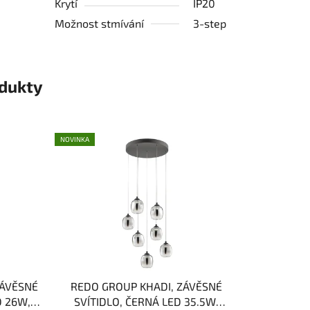
Krytí
IP20
Možnost stmívání
3-step
odukty
NOVINKA
ZÁVĚSNÉ
REDO GROUP KHADI, ZÁVĚSNÉ
D 26W,
SVÍTIDLO, ČERNÁ LED 35.5W,