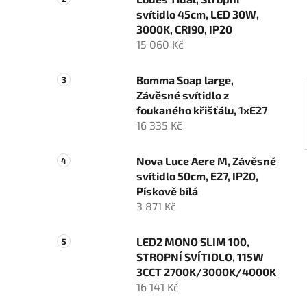
n
svítidlo 45cm, LED 30W,
í
3000K, CRI90, IP20
p
15 060 Kč
a
n
Bomma Soap large,
e
Závěsné svítidlo z
l
foukaného křišťálu, 1xE27
16 335 Kč
Nova Luce Aere M, Závěsné
svítidlo 50cm, E27, IP20,
Pískově bílá
3 871 Kč
LED2 MONO SLIM 100,
STROPNÍ SVÍTIDLO, 115W
3CCT 2700K/3000K/4000K
16 141 Kč