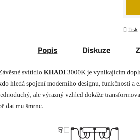
Měrná
Tisk
Popis
Diskuze
Z
Závěsné svítidlo
KHADI
3000K je vynikajícím dop
kdo hledá spojení moderního designu, funkčnosti a e
jednoduchý, ale výrazný vzhled dokáže transformovat
přidat mu šmrnc.