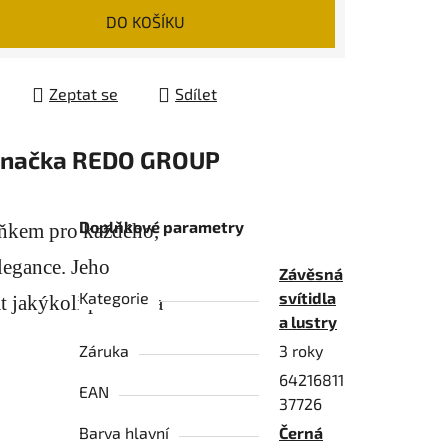
 cena:
DO KOŠÍKU
Zeptat se
Sdílet
načka
REDO GROUP
Doplňkové parametry
lňkem pro každého,
legance. Jeho
Závěsná
Kategorie
svítidla
 jakýkoli prostor a
a lustry
Záruka
3 roky
64216811
EAN
37726
Barva hlavní
Černá