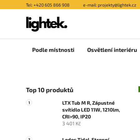
Přejít
Tel: +420 605 866 908
e-mail: projekty@lightek.cz
na
obsah
Podle místnosti
Osvětlení interiéru
P
Top 10 produktů
o
s
LTX Tub M R, Zápustné
t
svítidlo LED 11W, 1210lm,
r
CRI>90, IP20
a
3 401 Kč
n
Lodes Tidal, Stropní