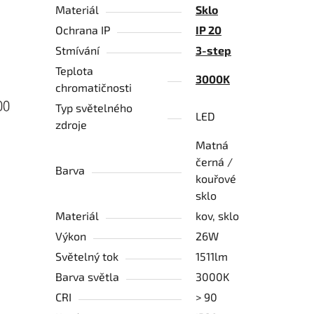
Materiál
Sklo
Ochrana IP
IP 20
Stmívání
3-step
Teplota
3000K
chromatičnosti
Typ světelného
LED
zdroje
Matná
černá /
Barva
kouřové
sklo
Materiál
kov, sklo
Výkon
26W
Světelný tok
1511lm
Barva světla
3000K
CRI
> 90