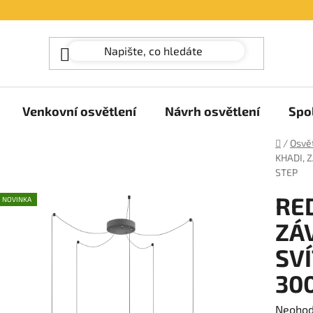
Venkovní osvětlení
Návrh osvětlení
Spo
Domů
/
Osvět
KHADI, 
STEP
RE
NOVINKA
ZÁ
SVÍ
300
Průměr
Neoho