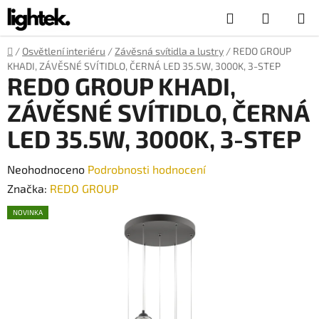
Přejít
Hledat
NÁKUP
na
obsah
KOŠÍK
Domů
/
Osvětlení interiéru
/
Závěsná svítidla a lustry
/
REDO GROUP
KHADI, ZÁVĚSNÉ SVÍTIDLO, ČERNÁ LED 35.5W, 3000K, 3-STEP
REDO GROUP KHADI,
ZÁVĚSNÉ SVÍTIDLO, ČERNÁ
LED 35.5W, 3000K, 3-STEP
Průměrné
Neohodnoceno
Podrobnosti hodnocení
hodnocení
Značka:
REDO GROUP
produktu
NOVINKA
je
0,0
z
5
hvězdiček.