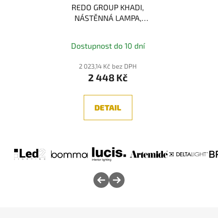
REDO GROUP KHADI,
NÁSTĚNNÁ LAMPA,
3000K, 6W LED
Dostupnost do 10 dní
2 023,14 Kč bez DPH
2 448 Kč
DETAIL
Z