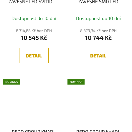
ZÁVĚSNÉ LED SVÍTIDLO,
ZÁVĚSNÉ SMD LED
ČERNÁ 26W, 3000K, 3-
SVÍTIDLO, ČERNÁ 26W,
STEP
3000K, 3-STEP
Dostupnost do 10 dní
Dostupnost do 10 dní
8 714,88 Kč bez DPH
8 879,34 Kč bez DPH
10 545 Kč
10 744 Kč
DETAIL
DETAIL
NOVINKA
NOVINKA
REDO GROUP KHADI,
REDO GROUP KHADI,