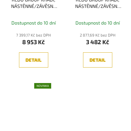
NÁSTĚNNÉ/ZÁVĚSNÉ
NÁSTĚNNÉ/ZÁVĚSNÉ
SVÍTIDLO, ČERNÁ LED
SVÍTIDLO, ČERNÁ LED
16.5W, 3000K, 3-STEP
6W, 3000K
Dostupnost do 10 dní
Dostupnost do 10 dní
7 399,17 Kč bez DPH
2 877,69 Kč bez DPH
8 953 Kč
3 482 Kč
DETAIL
DETAIL
NOVINKA