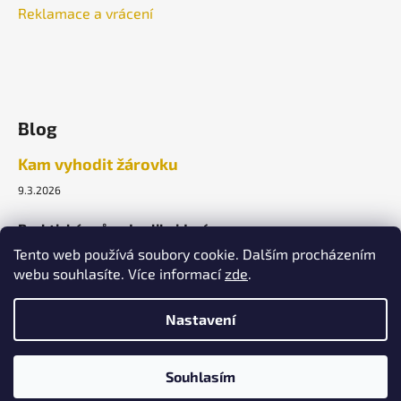
Reklamace a vrácení
Blog
Kam vyhodit žárovku
9.3.2026
Praktický průvodce likvidací.
Tento web používá soubory cookie. Dalším procházením
webu souhlasíte. Více informací
zde
.
ARCHIV
Nastavení
Vytvořil Shoptet
Souhlasím
Copyright 2026
Lightek Design s.r.o.
. Všechna práva
vyhrazena.