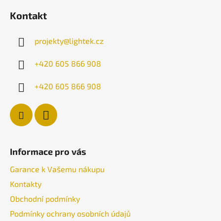
á
Kontakt
p
a
projekty
@
lightek.cz
t
í
+420 605 866 908
+420 605 866 908
Informace pro vás
Garance k Vašemu nákupu
Kontakty
Obchodní podmínky
Podmínky ochrany osobních údajů