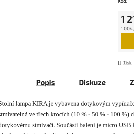
Kód:
1 2
1 004
Měrná
Tisk
Popis
Diskuze
Z
Stolní lampa KIRA je vybavena dotykovým vypínač
stmívatelná ve třech krocích (10 % - 50 % - 100 %) 
dotykovému stmívači. Součástí balení je micro USB k