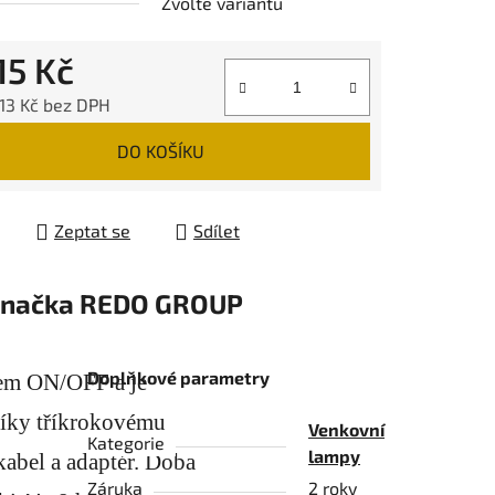
Zvolte variantu
15 Kč
,13 Kč bez DPH
 cena:
DO KOŠÍKU
Zeptat se
Sdílet
načka
REDO GROUP
Doplňkové parametry
em ON/OFF a je
díky tříkrokovému
Venkovní
Kategorie
lampy
abel a adaptér. Doba
Záruka
2 roky