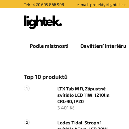
Přejít
Tel: +420 605 866 908
e-mail: projekty@lightek.cz
na
obsah
Podle místnosti
Osvětlení interiéru
P
Top 10 produktů
o
s
LTX Tub M R, Zápustné
t
svítidlo LED 11W, 1210lm,
r
CRI>90, IP20
a
3 401 Kč
n
n
Lodes Tidal, Stropní
svítidlo 45cm, LED 30W,