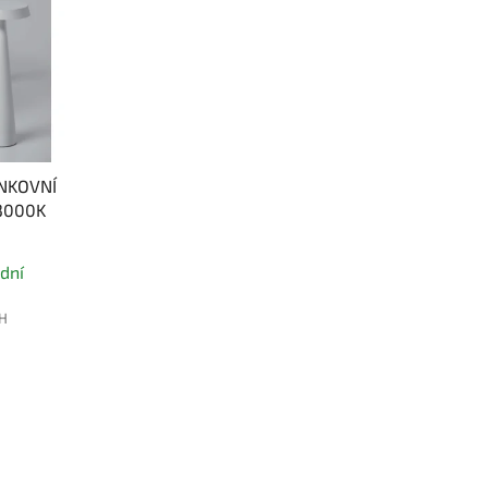
NKOVNÍ
3000K
dní
PH