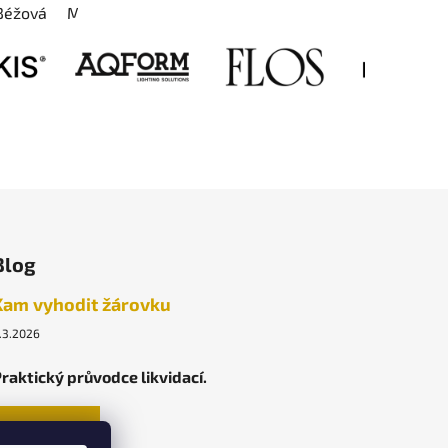
á
Béžová
Modrá
Červená
Blog
Kam vyhodit žárovku
.3.2026
raktický průvodce likvidací.
ARCHIV