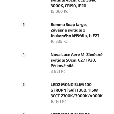
í
3000K, CRI90, IP20
p
15 060 Kč
a
n
Bomma Soap large,
e
Závěsné svítidlo z
l
foukaného křišťálu, 1xE27
16 335 Kč
Nova Luce Aere M, Závěsné
svítidlo 50cm, E27, IP20,
Pískově bílá
3 871 Kč
LED2 MONO SLIM 100,
STROPNÍ SVÍTIDLO, 115W
3CCT 2700K/3000K/4000K
16 141 Kč