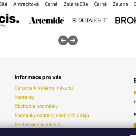
Bílá
Antracitová
Černá
Zelená
Bílá
Zlatá
Černá
Modrá
Zelená
Hněd
Informace pro vás
Garance k Vašemu nákupu
Kontakty
9
Obchodní podmínky
P
Podmínky ochrany osobních údajů
Reklamace a vrácení