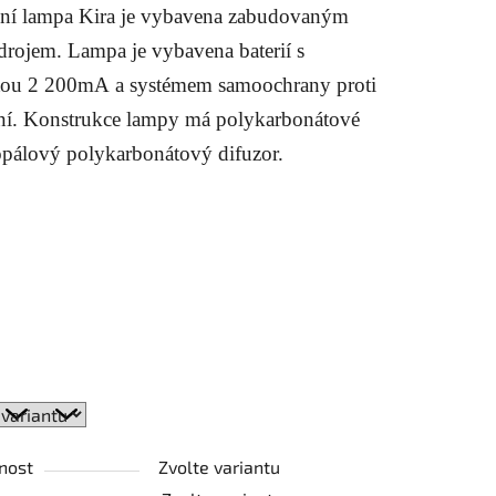
ní lampa Kira je vybavena zabudovaným
rojem. Lampa je vybavena baterií s
tou
2 200mA
a systémem samoochrany proti
ení. Konstrukce lampy má polykarbonátové
ek.
 opálový polykarbonátový difuzor.
nost
Zvolte variantu