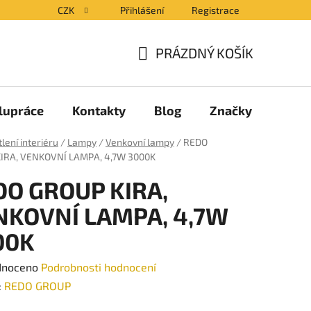
CZK
Přihlášení
Registrace
PRÁZDNÝ KOŠÍK
NÁKUPNÍ
KOŠÍK
lupráce
Kontakty
Blog
Značky
lení interiéru
/
Lampy
/
Venkovní lampy
/
REDO
IRA, VENKOVNÍ LAMPA, 4,7W 3000K
DO GROUP KIRA,
NKOVNÍ LAMPA, 4,7W
00K
né
dnoceno
Podrobnosti hodnocení
ení
:
REDO GROUP
tu