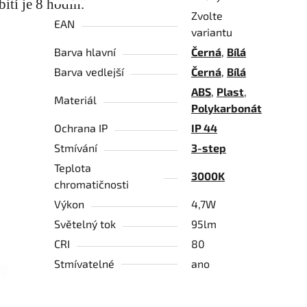
ití je 8 hodin.
Zvolte
EAN
variantu
Barva hlavní
Černá
,
Bílá
Barva vedlejší
Černá
,
Bílá
ABS
,
Plast
,
Materiál
Polykarbonát
Ochrana IP
IP 44
Stmívání
3-step
Teplota
3000K
chromatičnosti
Výkon
4,7W
Světelný tok
95lm
CRI
80
Stmívatelné
ano