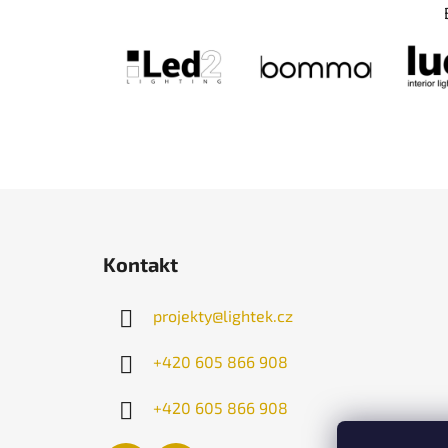
Z
á
Kontakt
p
a
projekty
@
lightek.cz
t
í
+420 605 866 908
+420 605 866 908