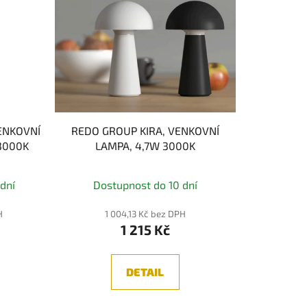
ENKOVNÍ
REDO GROUP KIRA, VENKOVNÍ
3000K
LAMPA, 4,7W 3000K
dní
Dostupnost do 10 dní
H
1 004,13 Kč bez DPH
1 215 Kč
DETAIL