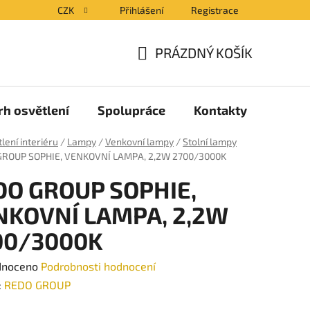
CZK
Přihlášení
Registrace
PRÁZDNÝ KOŠÍK
NÁKUPNÍ
KOŠÍK
rh osvětlení
Spolupráce
Kontakty
Blog
lení interiéru
/
Lampy
/
Venkovní lampy
/
Stolní lampy
GROUP SOPHIE, VENKOVNÍ LAMPA, 2,2W 2700/3000K
DO GROUP SOPHIE,
NKOVNÍ LAMPA, 2,2W
00/3000K
né
dnoceno
Podrobnosti hodnocení
ení
:
REDO GROUP
tu