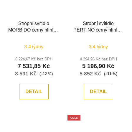
Stropní svítidlo
Stropní svítidlo
MORBIDO černý hliník a
PERTINO černý hliník a
akryl LED 50W 230V
akryl LED 38W 230V
2700K - 4000K IP20 vč.
3000K IP20 stmívatelné
3-4 týdny
3-4 týdny
dálkového ovládání
- NOVA LUCE
stmívatelné Tuya -
6 224,67 Kč bez DPH
4 294,96 Kč bez DPH
NOVA LUCE
7 531,85 Kč
5 196,90 Kč
8 591 Kč
5 852 Kč
(–12 %)
(–11 %)
DETAIL
DETAIL
AKCE