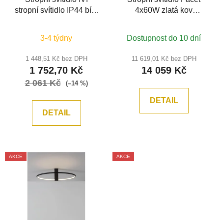
stropní svítidlo IP44 bílé
4x60W zlatá kov
opálové sklo E27
křišťálový efekt -
2x12W - NOVA LUCE
MAYTONI
3-4 týdny
Dostupnost do 10 dní
1 448,51 Kč bez DPH
11 619,01 Kč bez DPH
1 752,70 Kč
14 059 Kč
2 061 Kč
(–14 %)
DETAIL
DETAIL
AKCE
AKCE