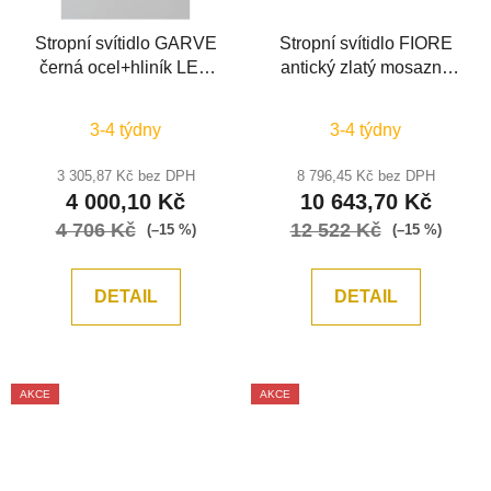
Stropní svítidlo GARVE
Stropní svítidlo FIORE
černá ocel+hliník LED
antický zlatý mosazný
35W stmívatelné -
hliník a akryl LED 60W
NOVA LUCE
230V 3000K IP20
3-4 týdny
3-4 týdny
stmívatelné - NOVA
LUCE
3 305,87 Kč bez DPH
8 796,45 Kč bez DPH
4 000,10 Kč
10 643,70 Kč
4 706 Kč
12 522 Kč
(–15 %)
(–15 %)
DETAIL
DETAIL
AKCE
AKCE