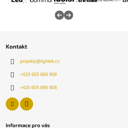
Z
á
Kontakt
p
a
projekty
@
lightek.cz
t
í
+420 605 866 908
+420 605 866 908
Informace pro vás