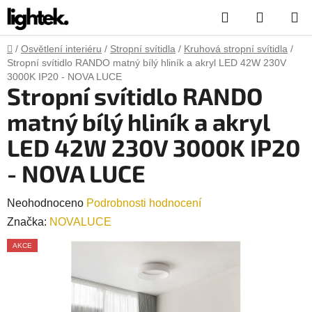
Přejít
Hledat
NÁKUP
na
obsah
KOŠÍK
Domů
/
Osvětlení interiéru
/
Stropní svítidla
/
Kruhová stropní svítidla
/
Stropní svítidlo RANDO matný bílý hliník a akryl LED 42W 230V
3000K IP20 - NOVA LUCE
Stropní svítidlo RANDO
matný bílý hliník a akryl
LED 42W 230V 3000K IP20
- NOVA LUCE
Průměrné
Neohodnoceno
Podrobnosti hodnocení
hodnocení
Značka:
NOVALUCE
produktu
AKCE
je
0,0
z