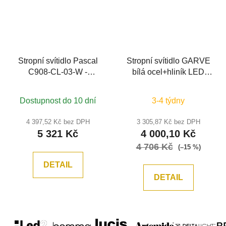
Stropní svítidlo Pascal
Stropní svítidlo GARVE
C908-CL-03-W -
bílá ocel+hliník LED
MAYTONI
35W stmívatelné -
NOVA LUCE
Dostupnost do 10 dní
3-4 týdny
4 397,52 Kč bez DPH
3 305,87 Kč bez DPH
5 321 Kč
4 000,10 Kč
4 706 Kč
(–15 %)
DETAIL
DETAIL