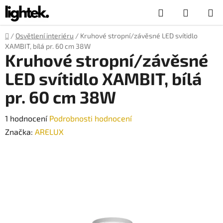
Přejít
Hledat
NÁKUP
na
obsah
KOŠÍK
Domů
/
Osvětlení interiéru
/
Kruhové stropní/závěsné LED svítidlo
XAMBIT, bílá pr. 60 cm 38W
Kruhové stropní/závěsné
LED svítidlo XAMBIT, bílá
pr. 60 cm 38W
Průměrné
1 hodnocení
Podrobnosti hodnocení
hodnocení
Značka:
ARELUX
produktu
je
5,0
z
5
hvězdiček.