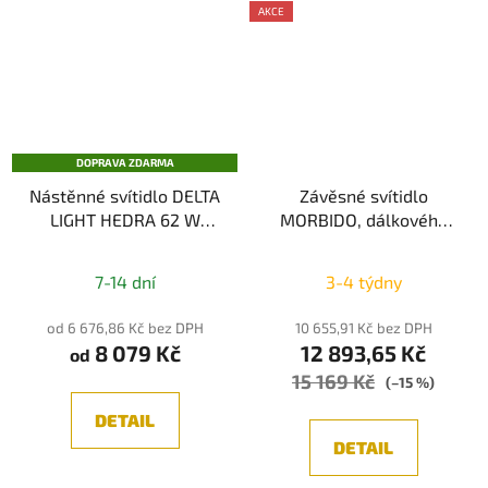
AKCE
DOPRAVA ZDARMA
Nástěnné svítidlo DELTA
Závěsné svítidlo
LIGHT HEDRA 62 W
MORBIDO, dálkového
DOWN-UP Hi
ovládání, Tuya, černá
7-14 dní
3-4 týdny
od 6 676,86 Kč bez DPH
10 655,91 Kč bez DPH
8 079 Kč
12 893,65 Kč
od
15 169 Kč
(–15 %)
DETAIL
DETAIL