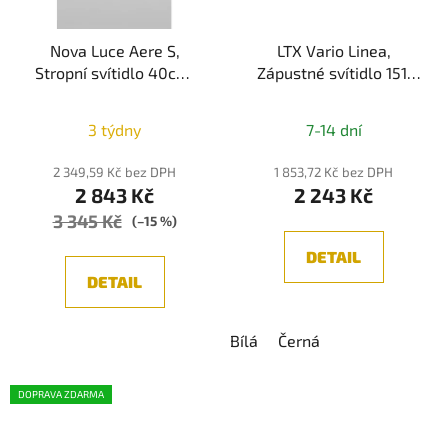
Nova Luce Aere S,
LTX Vario Linea,
Stropní svítidlo 40cm,
Zápustné svítidlo 151,
E27, IP20, Pískově bílá
LED 4,2W, 3000K,
Průměrné
585lm, IP20
3 týdny
7-14 dní
hodnocení
produktu
2 349,59 Kč bez DPH
1 853,72 Kč bez DPH
2 843 Kč
2 243 Kč
je
3 345 Kč
5,0
(–15 %)
z
DETAIL
5
DETAIL
hvězdiček.
Bílá
Černá
DOPRAVA ZDARMA