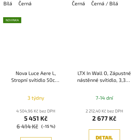
Bílá
Černá
Černá
Černá / Bílá
NOVINKA
Nova Luce Aere L,
LTX In Wall O, Zápustné
Stropní svítidlo 50cm,
nástěnné svítidlo, 3,3W,
E27, IP20, Pískově bílá
364lm, 3000K, IP20
Průměrné
3 týdny
7-14 dní
hodnocení
produktu
4 504,96 Kč bez DPH
2 212,40 Kč bez DPH
5 451 Kč
2 677 Kč
je
6 414 Kč
4,0
(–15 %)
z
DETAIL