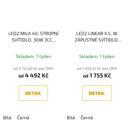
LED2 MILA 40, STROPNÍ
LED2 LINEAR II 5, W
SVÍTIDLO, 30W 3CCT
ZÁPUSTNÉ SVÍTIDLO,
2700K/3000K/4000K
BÍLÁ 10W, 3CCT
2700K/3000K/4000K
Skladem, 1 týden
Skladem, 1 týden
od 3 712,40 Kč bez DPH
od 1 450,41 Kč bez DPH
4 492 Kč
1 755 Kč
od
od
DETAIL
DETAIL
Bílá
Černá
Bílá
Černá