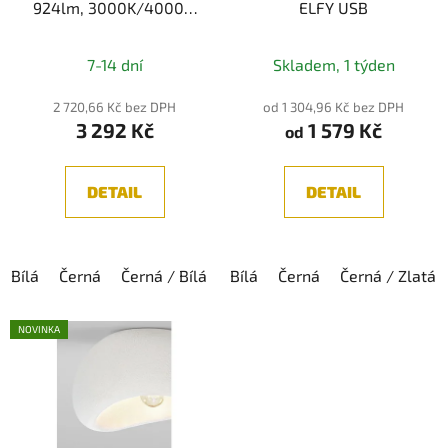
924lm, 3000K/4000K,
ELFY USB
IP20
Průměrné
7-14 dní
Skladem, 1 týden
hodnocení
produktu
2 720,66 Kč bez DPH
od 1 304,96 Kč bez DPH
3 292 Kč
1 579 Kč
je
od
5,0
z
DETAIL
DETAIL
5
hvězdiček.
Bílá
Černá
Černá / Bílá
Bílá
Černá
Černá / Zlatá
NOVINKA