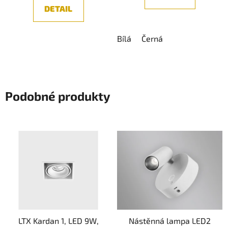
5
DETAIL
hvězdiček.
Bílá
Černá
Podobné produkty
LTX Kardan 1, LED 9W,
Nástěnná lampa LED2