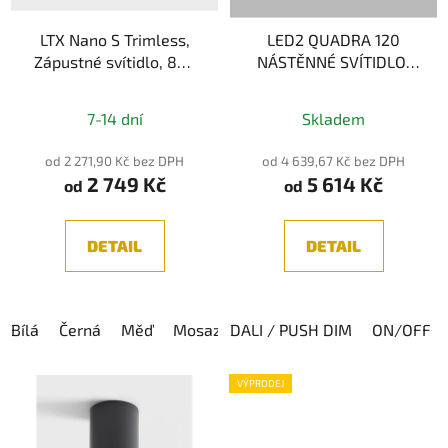
LTX Nano S Trimless,
LED2 QUADRA 120
Zápustné svítidlo, 8W,
NÁSTĚNNÉ SVÍTIDLO,
640lm, CRI90, IP44
CHROM 24W 2CCT
3000K/4000K
7-14 dní
Skladem
od 2 271,90 Kč bez DPH
od 4 639,67 Kč bez DPH
2 749 Kč
5 614 Kč
od
od
DETAIL
DETAIL
Bílá
Černá
Měď
Mosaz
DALI / PUSH DIM
ON/OFF
VÝPRODEJ