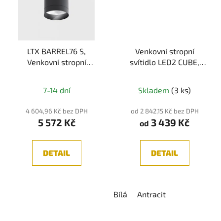
LTX BARREL76 S,
Venkovní stropní
Venkovní stropní
svítidlo LED2 CUBE,
svítidlo, LED 9W,
IP54
Průměrné
3000K, 1200lm, IP65,
7-14 dní
Skladem
(3 ks)
Šedá
hodnocení
produktu
4 604,96 Kč bez DPH
od 2 842,15 Kč bez DPH
5 572 Kč
3 439 Kč
je
od
5,0
z
DETAIL
DETAIL
5
hvězdiček.
Bílá
Antracit