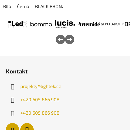
Bílá
Černá
BLACK BRONZE
GOLD COLORED
Z
á
Kontakt
p
a
projekty
@
lightek.cz
t
í
+420 605 866 908
+420 605 866 908