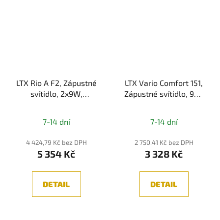
LTX Rio A F2, Zápustné
LTX Vario Comfort 151,
svítidlo, 2x9W,
Zápustné svítidlo, 9W,
2x924lm,
672lm, 3000K/4000K,
3000K/4000K, IP44
IP20, černá
7-14 dní
7-14 dní
4 424,79 Kč bez DPH
2 750,41 Kč bez DPH
5 354 Kč
3 328 Kč
DETAIL
DETAIL