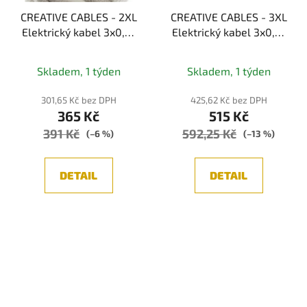
CREATIVE CABLES - 2XL
CREATIVE CABLES - 3XL
Elektrický kabel 3x0,75
Elektrický kabel 3x0,75
potažený bavlnou a
potažený bavlnou,
lnem, průměr 24 mm
průměr 30 mm (bílá)
Skladem, 1 týden
Skladem, 1 týden
(bílá/šedá)
301,65 Kč bez DPH
425,62 Kč bez DPH
365 Kč
515 Kč
391 Kč
592,25 Kč
(–6 %)
(–13 %)
DETAIL
DETAIL