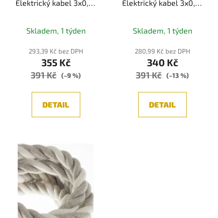
Elektrický kabel 3x0,75
Elektrický kabel 3x0,75
potažený bavlnou,
potažený jutou, bavlnou
průměr 24 mm (bílá)
a lnem, průměr 24 mm
Skladem, 1 týden
Skladem, 1 týden
(bílá/šedá/hnědá)
293,39 Kč bez DPH
280,99 Kč bez DPH
355 Kč
340 Kč
391 Kč
391 Kč
(–9 %)
(–13 %)
DETAIL
DETAIL