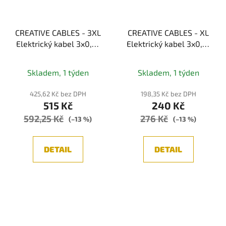
CREATIVE CABLES - 3XL
CREATIVE CABLES - XL
Elektrický kabel 3x0,75
Elektrický kabel 3x0,75
potažený bavlnou a
potažený bavlnou a
lnem, průměr 30 mm
lnem, průměr 16 mm
Skladem, 1 týden
Skladem, 1 týden
(bílá/šedá)
(bílá/šedá)
425,62 Kč bez DPH
198,35 Kč bez DPH
515 Kč
240 Kč
592,25 Kč
276 Kč
(–13 %)
(–13 %)
DETAIL
DETAIL