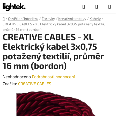
Přejít
Hledat
NÁKUP
na
obsah
KOŠÍK
Domů
/
Osvětlení interiéru
/
Žárovky
/
Kreativní sestavy
/
Kabely
/
CREATIVE CABLES - XL Elektrický kabel 3x0,75 potažený textilií,
průměr 16 mm (bordon)
CREATIVE CABLES - XL
Elektrický kabel 3x0,75
potažený textilií, průměr
16 mm (bordon)
Průměrné
Neohodnoceno
Podrobnosti hodnocení
hodnocení
Značka:
CREATIVE CABLES
produktu
je
0,0
z