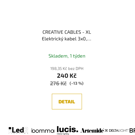
CREATIVE CABLES - XL
Elektrický kabel 3x0,75
potažený bavlnou,
průměr 16 mm (bílá)
Skladem, 1 týden
198,35 Kč bez DPH
240 Kč
276 Kč
(–13 %)
DETAIL