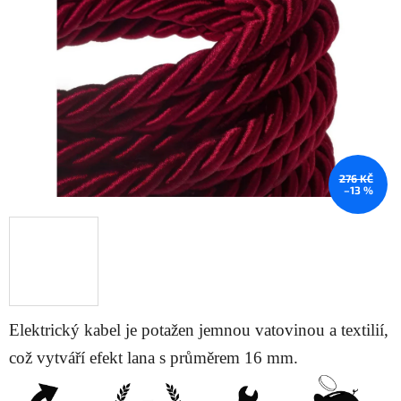
5
hvězdiček.
276 KČ
–13 %
Elektrický kabel je potažen jemnou
vatovinou a
textilií,
což vytváří efekt lana s průměrem 16 mm.