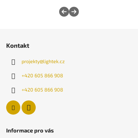
Z
á
Kontakt
p
a
projekty
@
lightek.cz
t
í
+420 605 866 908
+420 605 866 908
Informace pro vás