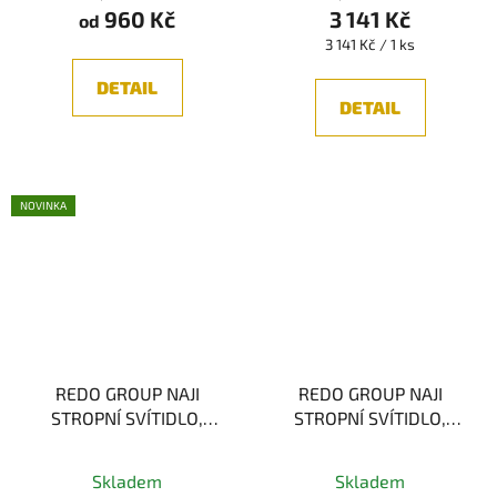
960 Kč
3 141 Kč
je
od
Měrná
3 141 Kč / 1 ks
5,0
cena:
z
DETAIL
5
DETAIL
hvězdiček.
NOVINKA
REDO GROUP NAJI
REDO GROUP NAJI
STROPNÍ SVÍTIDLO,
STROPNÍ SVÍTIDLO,
SKLO 12W 3000K IP44
SKLO 18W 3000K IP44
Skladem
Skladem