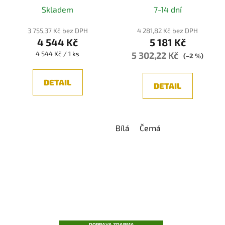
Skladem
7-14 dní
3 755,37 Kč bez DPH
4 281,82 Kč bez DPH
4 544 Kč
5 181 Kč
Měrná
4 544 Kč / 1 ks
5 302,22 Kč
(–2 %)
cena:
DETAIL
DETAIL
Bílá
Černá
DOPRAVA ZDARMA