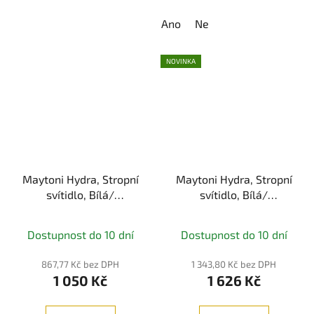
Ano
Ne
NOVINKA
Maytoni Hydra, Stropní
Maytoni Hydra, Stropní
svítidlo, Bílá/
svítidlo, Bílá/
Černá/Zlatá 10W 3000K
Černá/Zlatá 15W 3000K
IP44
IP44
Dostupnost do 10 dní
Dostupnost do 10 dní
867,77 Kč bez DPH
1 343,80 Kč bez DPH
1 050 Kč
1 626 Kč