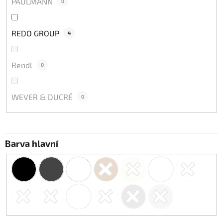
PAULMANN
0
REDO GROUP
4
Rendl
0
WEVER & DUCRÉ
0
Barva hlavní