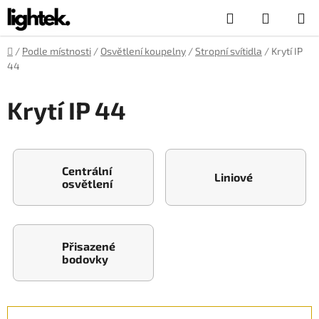
Přejít
Hledat
NÁKUP
na
obsah
KOŠÍK
Domů
/
Podle místnosti
/
Osvětlení koupelny
/
Stropní svítidla
/
Krytí IP
44
Krytí IP 44
Centrální
Liniové
osvětlení
Přisazené
bodovky
Ř