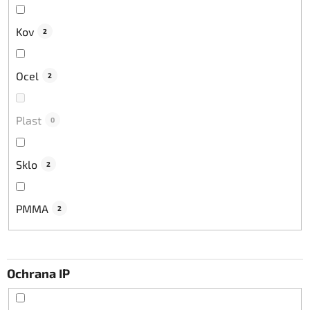
Kov
2
Ocel
2
Plast
0
Sklo
2
PMMA
2
Ochrana IP