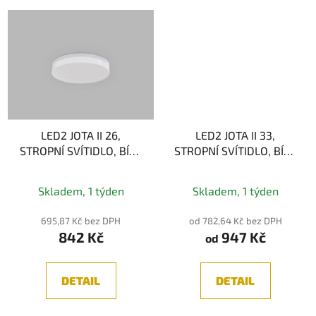
LED2 JOTA II 26,
LED2 JOTA II 33,
STROPNÍ SVÍTIDLO, BÍLÁ
STROPNÍ SVÍTIDLO, BÍLÁ
12W 2CCT
18W 2CCT
Průměrné
Skladem, 1 týden
Skladem, 1 týden
hodnocení
produktu
695,87 Kč bez DPH
od 782,64 Kč bez DPH
842 Kč
947 Kč
je
od
5,0
z
DETAIL
DETAIL
5
hvězdiček.