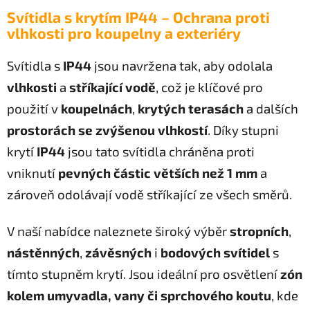
l
Svítidla s krytím IP44 – Ochrana proti
á
vlhkosti pro koupelny a exteriéry
d
a
Svítidla s
IP44
jsou navržena tak, aby odolala
c
vlhkosti
a
stříkající vodě
, což je klíčové pro
í
p
použití v
koupelnách
,
krytých terasách
a dalších
r
prostorách se zvýšenou vlhkostí
. Díky stupni
v
k
krytí
IP44
jsou tato svítidla chráněna proti
y
vniknutí
pevných částic větších než 1 mm
a
v
zároveň odolávají vodě stříkající ze všech směrů.
ý
p
i
V naší nabídce naleznete široký výběr
stropních
,
s
nástěnných
,
závěsných
i
bodových svítidel
s
u
tímto stupněm krytí. Jsou ideální pro osvětlení
zón
kolem umyvadla, vany či sprchového koutu
, kde