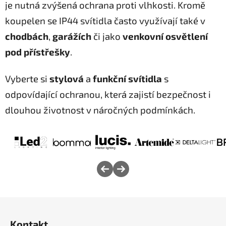
je nutná zvýšená ochrana proti vlhkosti. Kromě
koupelen se IP44 svítidla často využívají také v
chodbách
,
garážích
či jako
venkovní osvětlení
pod přístřešky
.
Vyberte si
stylová
a
funkční svítidla
s
odpovídající ochranou, která zajistí bezpečnost i
dlouhou životnost v náročných podmínkách.
Z
á
Kontakt