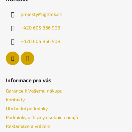
p
a
projekty
@
lightek.cz
t
í
+420 605 866 908
+420 605 866 908
Informace pro vás
Garance k Vašemu nákupu
Kontakty
Obchodní podmínky
Podmínky ochrany osobních údajů
Reklamace a vrácení