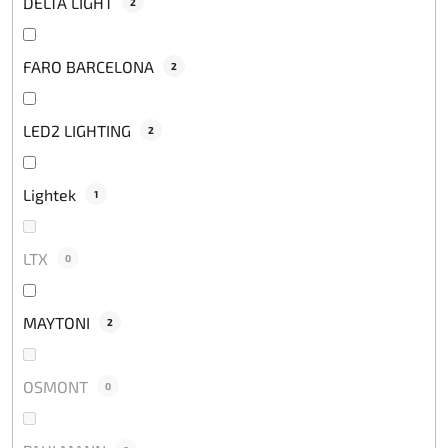
DELTA LIGHT
2
FARO BARCELONA
2
LED2 LIGHTING
2
Lightek
1
LTX
0
MAYTONI
2
OSMONT
0