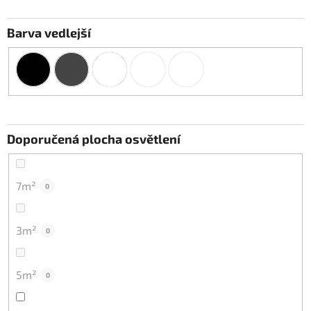
Barva vedlejší
Doporučená plocha osvětlení
7m²
0
3m²
0
5m²
0