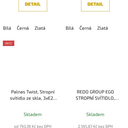
DETAIL
DETAIL
Bílá
Černá
Zlatá
Bílá
Černá
Zlatá
AKCE
Palnas Twist, Stropní
REDO GROUP EGO
svítidlo ze skla, 3xE27
STROPNÍ SVÍTIDLO,
IP44
CHROM 12W 3000K
Průměrné
IP44
01-1236
Skladem
Skladem
hodnocení
produktu
od 793,39 Kč bez DPH
2 595,87 Kč bez DPH