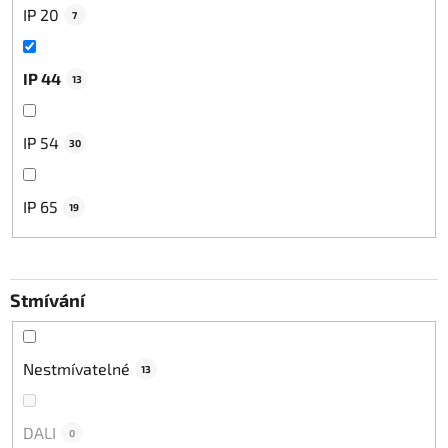
IP 20
7
IP 44
13
IP 54
30
IP 65
19
Stmívání
Nestmívatelné
13
DALI
0