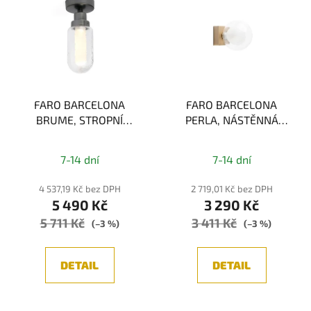
ý
p
i
s
p
r
FARO BARCELONA
FARO BARCELONA
o
BRUME, STROPNÍ
PERLA, NÁSTĚNNÁ
d
SVÍTIDLO, ANTRACIT 3W
LAMPA, ZLATÁ 1xG9
u
2700K
k
7-14 dní
7-14 dní
t
4 537,19 Kč bez DPH
2 719,01 Kč bez DPH
ů
5 490 Kč
3 290 Kč
5 711 Kč
3 411 Kč
(–3 %)
(–3 %)
DETAIL
DETAIL