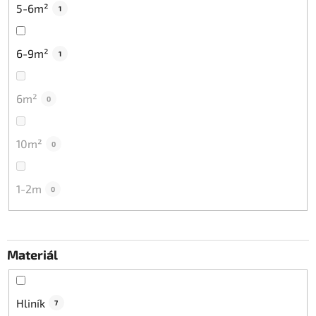
5-6m²
1
6-9m²
1
6m²
0
10m²
0
1-2m
0
Materiál
Hliník
7