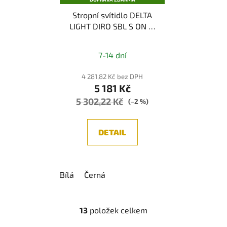
Stropní svítidlo DELTA
LIGHT DIRO SBL S ON IP
83, IP44
7-14 dní
4 281,82 Kč bez DPH
5 181 Kč
5 302,22 Kč
(–2 %)
DETAIL
Bílá
Černá
13
položek celkem
O
v