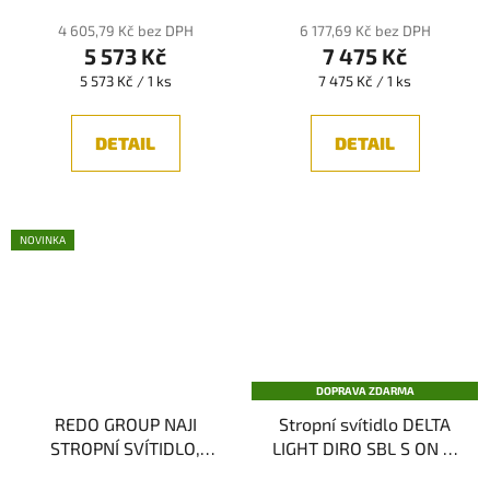
4 605,79 Kč bez DPH
6 177,69 Kč bez DPH
5 573 Kč
7 475 Kč
Měrná
Měrná
5 573 Kč / 1 ks
7 475 Kč / 1 ks
cena:
cena:
DETAIL
DETAIL
NOVINKA
DOPRAVA ZDARMA
REDO GROUP NAJI
Stropní svítidlo DELTA
STROPNÍ SVÍTIDLO,
LIGHT DIRO SBL S ON IP
SKLO 25W E27 IP44
82, IP44