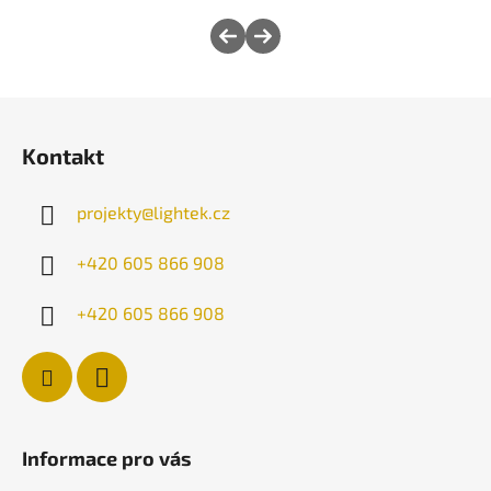
Z
á
Kontakt
p
a
projekty
@
lightek.cz
t
í
+420 605 866 908
+420 605 866 908
Informace pro vás