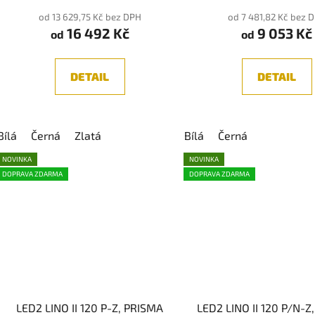
produk
od 13 629,75 Kč bez DPH
od 7 481,82 Kč bez 
16 492 Kč
9 053 Kč
je
od
od
5,0
z
DETAIL
DETAIL
5
hvězdič
Bílá
Černá
Zlatá
Bílá
Černá
NOVINKA
NOVINKA
DOPRAVA ZDARMA
DOPRAVA ZDARMA
LED2 LINO II 120 P-Z, PRISMA
LED2 LINO II 120 P/N-Z