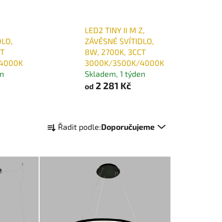
,
LED2 TINY II M Z,
DLO,
ZÁVĚSNÉ SVÍTIDLO,
CT
8W, 2700K, 3CCT
4000K
3000K/3500K/4000K
en
Skladem, 1 týden
2 281 Kč
od
Ř
Řadit podle:
Doporučujeme
a
z
e
n
í
p
r