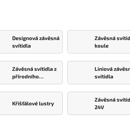
Designová závěsná
Závěsná svíti
svítidla
koule
Závěsná svítidla z
Liniová závěs
přírodního
svítidla
materiálu
Závěsná svíti
Křišťálové lustry
24V