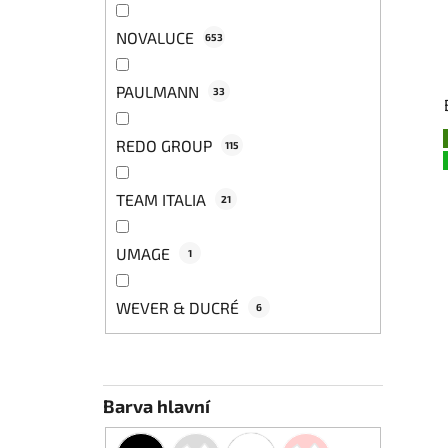
NOVALUCE
653
PAULMANN
33
REDO GROUP
115
TEAM ITALIA
21
UMAGE
1
WEVER & DUCRÉ
6
Barva hlavní