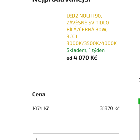
LED2 NOLI II 90,
ZÁVĚSNÉ SVÍTIDLO
BÍLÁ/ČERNÁ 30W,
3CCT
3000K/3500K/4000K
Skladem, 1 týden
4 070 Kč
od
P
o
s
Cena
t
r
1474
Kč
31370
Kč
a
n
n