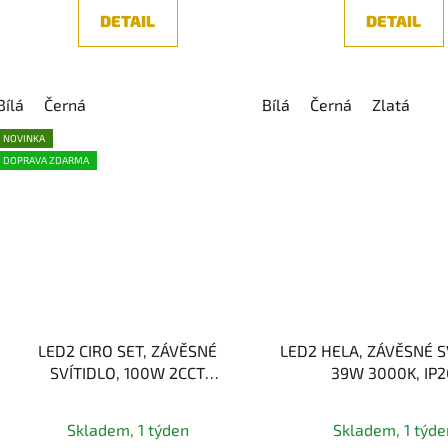
DETAIL
DETAIL
Bílá
Černá
Bílá
Černá
Zlatá
NOVINKA
DOPRAVA ZDARMA
LED2 CIRO SET, ZÁVĚSNÉ
LED2 HELA, ZÁVĚSNÉ S
SVÍTIDLO, 100W 2CCT
39W 3000K, IP
3000/4000K
Průměr
Skladem, 1 týden
Skladem, 1 týde
hodnoc