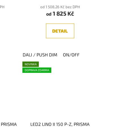
tu
DPH
od 1 508,26 Kč bez DPH
1 825 Kč
od
DETAIL
ek.
DALI / PUSH DIM
ON/OFF
NOVINKA
DOPRAVA ZDARMA
, PRISMA
LED2 LINO II 150 P-Z, PRISMA