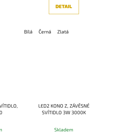
DETAIL
Bílá
Černá
Zlatá
VÍTIDLO,
LED2 KONO Z, ZÁVĚSNÉ
20
SVÍTIDLO 3W 3000K
né
n
Skladem
ení