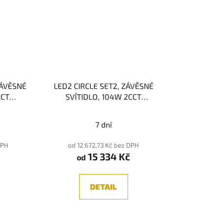
ZÁVĚSNÉ
LED2 CIRCLE SET2, ZÁVĚSNÉ
CCT
SVÍTIDLO, 104W 2CCT
nologie
3000/4000K
RF - stmívání
dálkovým ovladačem
7 dní
DPH
od 12 672,73 Kč bez DPH
15 334 Kč
od
DETAIL