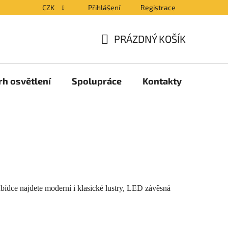
CZK
Přihlášení
Registrace
PRÁZDNÝ KOŠÍK
NÁKUPNÍ
KOŠÍK
rh osvětlení
Spolupráce
Kontakty
Blog
abídce najdete moderní i klasické lustry, LED závěsná