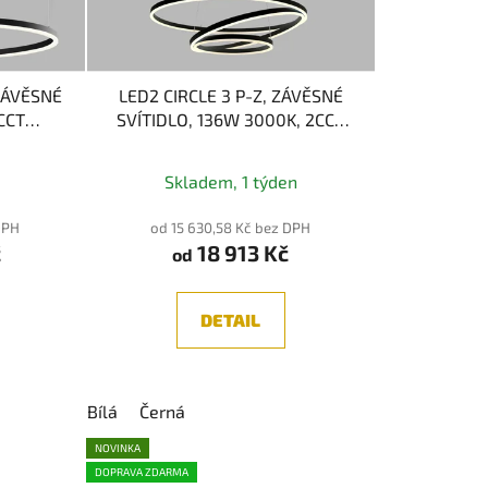
o
d
u
k
 ZÁVĚSNÉ
LED2 CIRCLE 3 P-Z, ZÁVĚSNÉ
t
CCT
SVÍTIDLO, 136W 3000K, 2CCT
ů
3000/4000K
RF - Stmívání
né
pomocí dálkového ovladače
Skladem, 1 týden
ení
tu
DPH
od 15 630,58 Kč bez DPH
č
18 913 Kč
od
DETAIL
ek.
Bílá
Černá
NOVINKA
DOPRAVA ZDARMA