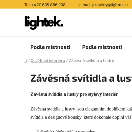
Přejít
Tel: +420 605 866 908
e-mail: projekty@lightek.cz
na
obsah
Podle místnosti
Podle místnosti
Domů
/
Osvětlení interiéru
/
Závěsná svítidla a lustry
Závěsná svítidla a lu
Závěsná svítidla a lustry pro stylový interiér
Závěsná svítidla a lustry jsou elegantním doplňkem ka
svítidla a designové kousky, které dokonale doplní váš
široký výběr stylů a provedení