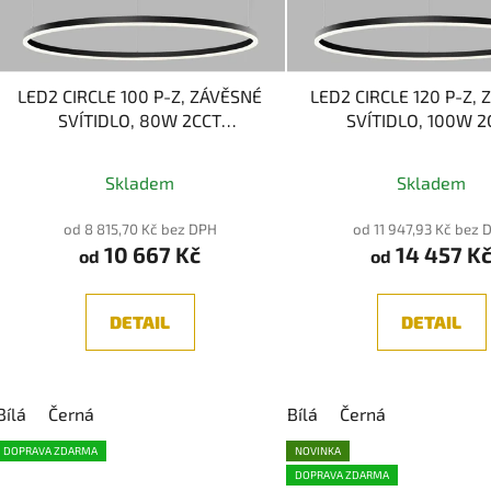
r
o
d
LED2 CIRCLE 100 P-Z, ZÁVĚSNÉ
LED2 CIRCLE 120 P-Z,
u
SVÍTIDLO, 80W 2CCT
SVÍTIDLO, 100W 2
k
3000/4000K
3000/4000K
t
Průměrné
Průměr
Skladem
Skladem
ů
hodnocení
hodnoc
produktu
produk
od 8 815,70 Kč bez DPH
od 11 947,93 Kč bez 
10 667 Kč
14 457 K
je
je
od
od
5,0
4,5
z
z
DETAIL
DETAIL
5
5
hvězdiček.
hvězdič
Bílá
Černá
Bílá
Černá
DOPRAVA ZDARMA
NOVINKA
DOPRAVA ZDARMA