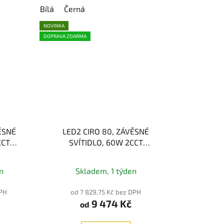
Bílá
Černá
NOVINKA
DOPRAVA ZDARMA
ĚSNÉ
LED2 CIRO 80, ZÁVĚSNÉ
CCT
SVÍTIDLO, 60W 2CCT
3000/4000K
n
Skladem, 1 týden
DPH
od 7 829,75 Kč bez DPH
9 474 Kč
od