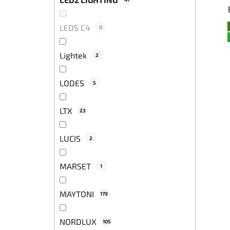
LEDS C4
0
Lightek
2
LODES
5
LTX
23
LUCIS
2
MARSET
1
MAYTONI
179
NORDLUX
105