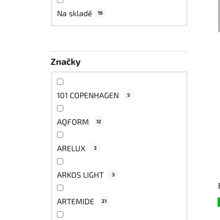
í
p
Na skladě
19
a
n
e
Značky
l
101 COPENHAGEN
5
AQFORM
12
ARELUX
3
ARKOS LIGHT
3
ARTEMIDE
21