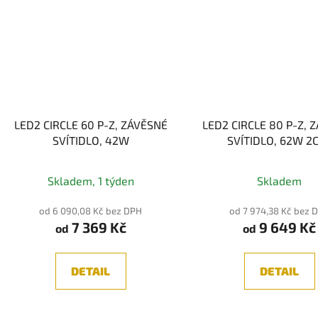
LED2 CIRCLE 60 P-Z, ZÁVĚSNÉ
LED2 CIRCLE 80 P-Z, 
SVÍTIDLO, 42W
SVÍTIDLO, 62W 2
3000/4000K
LED Tech
Skladem, 1 týden
Skladem
od 6 090,08 Kč bez DPH
od 7 974,38 Kč bez 
7 369 Kč
9 649 Kč
od
od
DETAIL
DETAIL