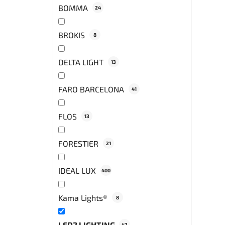
BOMMA
24
BROKIS
8
DELTA LIGHT
13
FARO BARCELONA
41
FLOS
13
FORESTIER
21
IDEAL LUX
400
Kama Lights®
8
LED2 LIGHTING
47