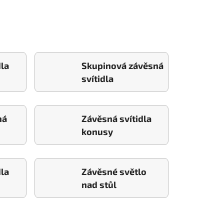
dla
Skupinová závěsná
svítidla
ná
Závěsná svítidla
konusy
dla
Závěsné světlo
nad stůl