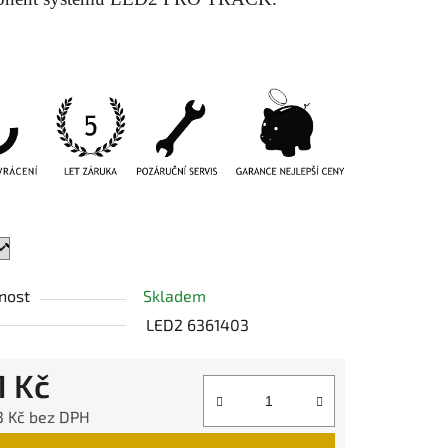
ek.
nost
Skladem
LED2 6361403
1 Kč
3 Kč bez DPH
 cena: