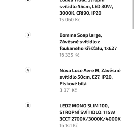
n
svítidlo 45cm, LED 30W,
í
3000K, CRI90, IP20
p
15 060 Kč
a
n
Bomma Soap large,
e
Závěsné svítidlo z
l
foukaného křišťálu, 1xE27
16 335 Kč
Nova Luce Aere M, Závěsné
svítidlo 50cm, E27, IP20,
Pískově bílá
3 871 Kč
LED2 MONO SLIM 100,
STROPNÍ SVÍTIDLO, 115W
3CCT 2700K/3000K/4000K
16 141 Kč