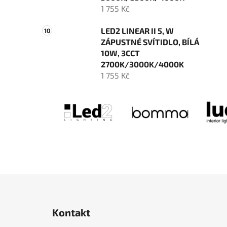
1 755 Kč
LED2 LINEAR II 5, W
ZÁPUSTNÉ SVÍTIDLO, BÍLÁ
10W, 3CCT
2700K/3000K/4000K
1 755 Kč
Z
á
Kontakt
p