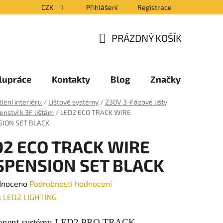
CZK
Přihlášení
Registrace
PRÁZDNÝ KOŠÍK
NÁKUPNÍ
KOŠÍK
lupráce
Kontakty
Blog
Značky
lení interiéru
/
Lištové systémy
/
230V 3-Fázové lišty
enství k 3F lištám
/
LED2 ECO TRACK WIRE
ION SET BLACK
D2 ECO TRACK WIRE
SPENSION SET BLACK
né
dnoceno
Podrobnosti hodnocení
ení
:
LED2 LIGHTING
tu
nent systému LED2 PRO TRACK.