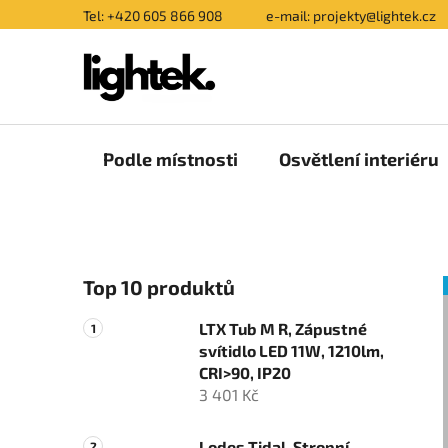
Přejít
Tel: +420 605 866 908
e-mail: projekty@lightek.cz
na
obsah
Podle místnosti
Osvětlení interiéru
P
Top 10 produktů
o
s
LTX Tub M R, Zápustné
t
svítidlo LED 11W, 1210lm,
r
CRI>90, IP20
a
3 401 Kč
n
Lodes Tidal, Stropní