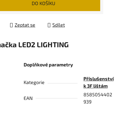
DO KOŠÍKU
Zeptat se
Sdílet
načka
LED2 LIGHTING
Doplňkové parametry
Příslušenství
Kategorie
k 3F lištám
8585054402
EAN
939