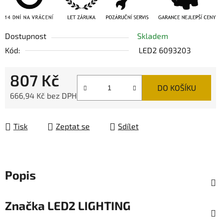
Dostupnost
Skladem
Kód:
LED2 6093203
807 Kč
DO KOŠÍKU
666,94 Kč bez DPH
Měrná cena:
Tisk
Zeptat se
Sdílet
Popis
Značka
LED2 LIGHTING