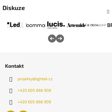
Diskuze
Z
á
Kontakt
p
a
projekty
@
lightek.cz
t
í
+420 605 866 908
+420 605 866 908