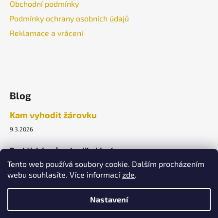
Obchodní podmínky
Podmínky ochrany osobních údajů
Reklamace a vrácení
Blog
Kam vyhodit žárovku
9.3.2026
Praktický průvodce likvidací.
Tento web používá soubory cookie. Dalším procházením
webu souhlasíte. Více informací
zde
.
ARCHIV
Nastavení