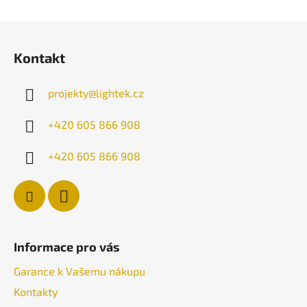
Z
á
Kontakt
p
a
projekty
@
lightek.cz
t
í
+420 605 866 908
+420 605 866 908
Informace pro vás
Garance k Vašemu nákupu
Kontakty