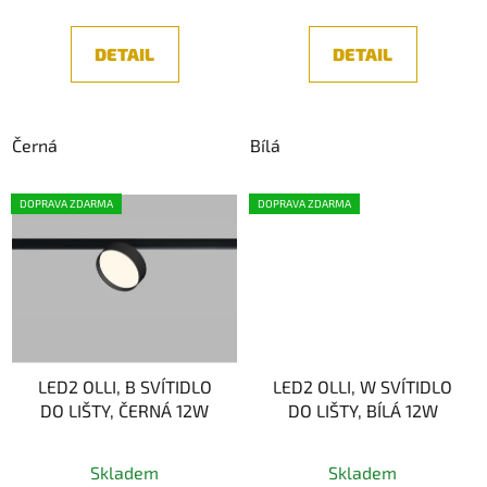
5,0
z
DETAIL
DETAIL
5
hvězdiček.
Černá
Bílá
DOPRAVA ZDARMA
DOPRAVA ZDARMA
LED2 OLLI, B SVÍTIDLO
LED2 OLLI, W SVÍTIDLO
DO LIŠTY, ČERNÁ 12W
DO LIŠTY, BÍLÁ 12W
Skladem
Skladem