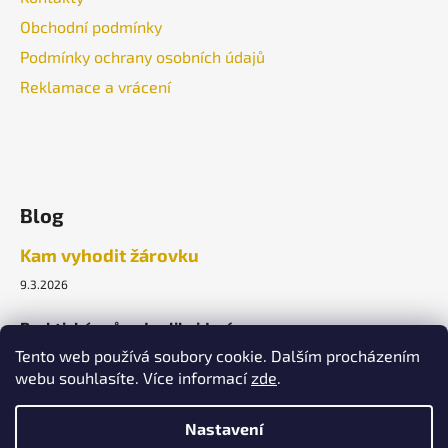
Obchodní podmínky
Podmínky ochrany osobních údajů
Reklamace a vrácení
Blog
Kam vyhodit žárovku
9.3.2026
Praktický průvodce likvidací.
Tento web používá soubory cookie. Dalším procházením
webu souhlasíte. Více informací
zde
.
ARCHIV
Nastavení