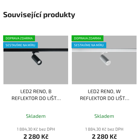
Související produkty
DOPRAVA ZDARMA
DOPRAVA ZDARMA
SESTAVÍME NA MÍRU
SESTAVÍME NA MÍRU
LED2 RENO, B
LED2 RENO, W
REFLEKTOR DO LIŠTY,
REFLEKTOR DO LIŠTY,
ČERNÁ 10W 3000K
BÍLÁ 10W 3000K
Průměrné
Skladem
Skladem
hodnocení
produktu
1 884,30 Kč bez DPH
1 884,30 Kč bez DPH
2 280 Kč
2 280 Kč
je