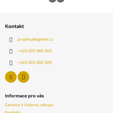
Z
á
Kontakt
p
a
projekty
@
lightek.cz
t
í
+420 605 866 908
+420 605 866 908
Informace pro vás
Garance k Vašemu nákupu
Kontakty