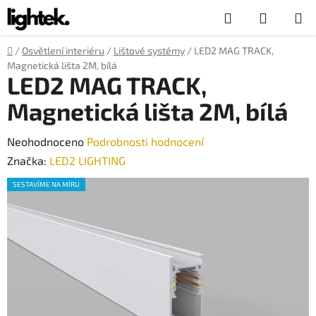
Přejít
Hledat
NÁKUP
na
obsah
KOŠÍK
Domů
/
Osvětlení interiéru
/
Lištové systémy
/
LED2 MAG TRACK,
Magnetická lišta 2M, bílá
LED2 MAG TRACK,
Magnetická lišta 2M, bílá
Průměrné
Neohodnoceno
Podrobnosti hodnocení
hodnocení
Značka:
LED2 LIGHTING
produktu
SESTAVÍME NA MÍRU
je
0,0
z
5
hvězdiček.