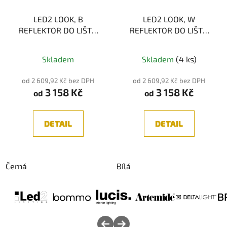
LED2 LOOK, B
LED2 LOOK, W
REFLEKTOR DO LIŠTY,
REFLEKTOR DO LIŠTY,
ČERNÁ 21-36W
BÍLÁ 21-36W
Průměrné
Průměrné
Skladem
Skladem
(4 ks)
hodnocení
hodnocení
produktu
produktu
od 2 609,92 Kč bez DPH
od 2 609,92 Kč bez DPH
3 158 Kč
3 158 Kč
je
je
od
od
5,0
5,0
z
z
DETAIL
DETAIL
5
5
hvězdiček.
hvězdiček.
Černá
Bílá