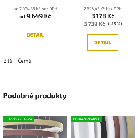
produktu
od 7 974,38 Kč bez DPH
2 626,45 Kč bez DPH
9 649 Kč
3 178 Kč
je
od
3 739 Kč
5,0
(–15 %)
z
DETAIL
5
DETAIL
hvězdiček.
Bílá
Černá
Podobné produkty
DOPRAVA ZDARMA
DOPRAVA ZDARMA