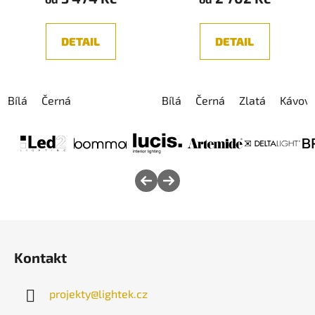
DETAIL
DETAIL
Bílá
Černá
Bílá
Černá
Zlatá
Kávov
Z
á
Kontakt
p
a
projekty
@
lightek.cz
t