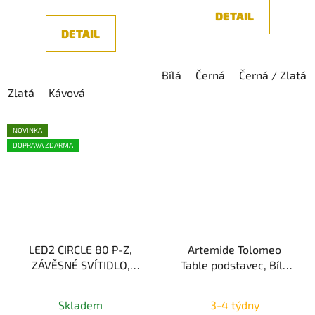
z
z
DETAIL
5
5
DETAIL
hvězdiček.
hvězdiček.
Bílá
Černá
Černá / Zlatá
Zlatá
Kávová
NOVINKA
DOPRAVA ZDARMA
LED2 CIRCLE 80 P-Z,
Artemide Tolomeo
ZÁVĚSNÉ SVÍTIDLO,
Table podstavec, Bílá
62W 2CCT 3000/4000K
průměr 23cm
Průměrné
LED Technologie
Skladem
3-4 týdny
hodnocení