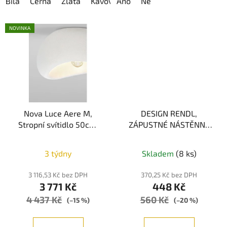
Bílá
Černá
Zlatá
Kávová
Ano
Ne
NOVINKA
Nova Luce Aere M,
DESIGN RENDL,
Stropní svítidlo 50cm,
ZÁPUSTNÉ NÁSTĚNNÉ
E27, IP20, Pískově bílá
SVÍTIDLO, LED 3W,
Průměrné
3000K, ŠEDÁ
3 týdny
Skladem
(8 ks)
hodnocení
produktu
3 116,53 Kč bez DPH
370,25 Kč bez DPH
3 771 Kč
448 Kč
je
4 437 Kč
560 Kč
5,0
(–15 %)
(–20 %)
z
5