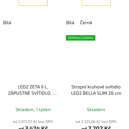
5
hvězdiček.
Bílá
Bílá
Černá
DOPRAVA ZDARMA
LED2 ZETA II L,
Stropní kruhové svítidlo
ZÁPUSTNÉ SVÍTIDLO, 11-
LED2 BELLA SLIM 28 cm
27W 3000K, IP44
Skladem, 1 týden
Skladem
od 2 871,07 Kč bez DPH
od 2 233,06 Kč bez DPH
3 474 Kč
2 702 Kč
od
od