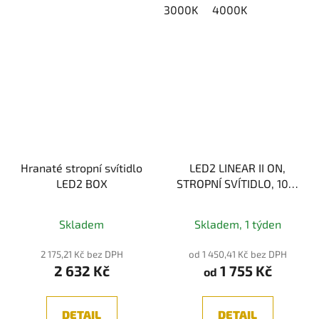
3000K
4000K
Hranaté stropní svítidlo
LED2 LINEAR II ON,
LED2 BOX
STROPNÍ SVÍTIDLO, 10W
3CCT
Průměrné
2700K/3300K/4000K
Skladem
Skladem, 1 týden
hodnocení
produktu
2 175,21 Kč bez DPH
od 1 450,41 Kč bez DPH
2 632 Kč
1 755 Kč
je
od
5,0
z
DETAIL
DETAIL