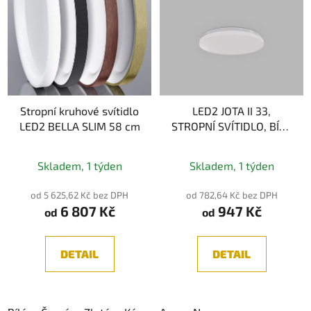
Stropní kruhové svítidlo
LED2 JOTA II 33,
LED2 BELLA SLIM 58 cm
STROPNÍ SVÍTIDLO, BÍLÁ
18W 2CCT
Průměrné
Průměrné
Skladem, 1 týden
Skladem, 1 týden
hodnocení
hodnocení
produktu
produktu
od 5 625,62 Kč bez DPH
od 782,64 Kč bez DPH
6 807 Kč
947 Kč
je
je
od
od
5,0
5,0
z
z
DETAIL
DETAIL
5
5
hvězdiček.
hvězdiček.