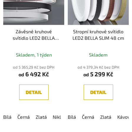
Závěsné kruhové
Stropní kruhové svítidlo
svítidlo LED2 BELLA
LED2 BELLA SLIM 48 cm
SLIM 48 cm
Skladem, 1 týden
Skladem
od 5 365,29 Kč bez DPH
od 4 379,34 Kč bez DPH
6 492 Kč
5 299 Kč
od
od
DETAIL
DETAIL
Bílá
Černá
Zlatá
Nikl
Kávová
Bílá
Černá
Zlatá
Kávov