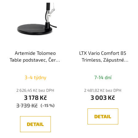
Artemide Tolomeo
LTX Vario Comfort 85
Table podstavec, Černá
Trimless, Zápustné
průměr 23cm
svítidlo, 4,5W, 336lm,
Průměrné
3000K/4000K, IP20,
3-4 týdny
7-14 dní
černá
hodnocení
produktu
2 626,45 Kč bez DPH
2 481,82 Kč bez DPH
3 178 Kč
3 003 Kč
je
3 739 Kč
5,0
(–15 %)
z
DETAIL
5
DETAIL
hvězdiček.