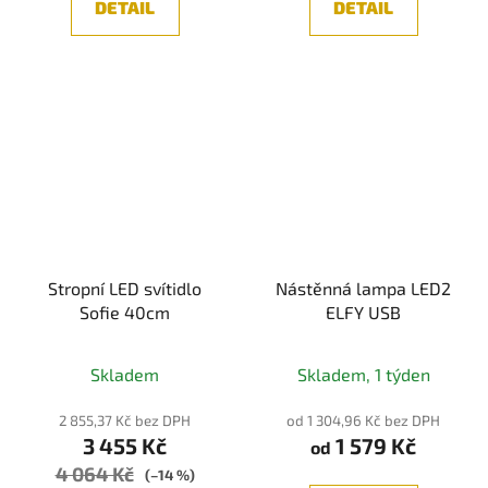
DETAIL
DETAIL
hvězdiček.
Stropní LED svítidlo
Nástěnná lampa LED2
Sofie 40cm
ELFY USB
Průměrné
Průměrné
Skladem
Skladem, 1 týden
hodnocení
hodnocení
produktu
produktu
2 855,37 Kč bez DPH
od 1 304,96 Kč bez DPH
3 455 Kč
1 579 Kč
je
je
od
4 064 Kč
5,0
5,0
(–14 %)