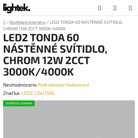
Přejít
Hledat
NÁKUP
na
obsah
KOŠÍK
Domů
/
Osvětlení interiéru
/
LED2 TONDA 60 NÁSTĚNNÉ SVÍTIDLO,
CHROM 12W 2CCT 3000K/4000K
LED2 TONDA 60
NÁSTĚNNÉ SVÍTIDLO,
CHROM 12W 2CCT
3000K/4000K
Průměrné
Neohodnoceno
Podrobnosti hodnocení
hodnocení
Značka:
LED2 LIGHTING
produktu
DOPRAVA ZDARMA
je
0,0
z
5