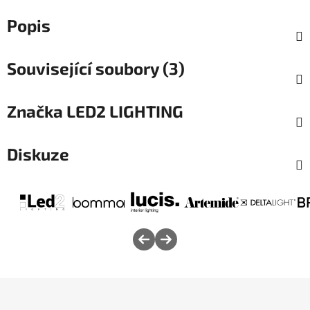
Popis
Související soubory (3)
Značka
LED2 LIGHTING
Diskuze
Z
á