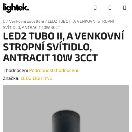
Přejít
Hledat
NÁKUP
na
obsah
KOŠÍK
Domů
/
Venkovní osvětlení
/
LED2 TUBO II, A VENKOVNÍ STROPNÍ
SVÍTIDLO, ANTRACIT 10W 3CCT
LED2 TUBO II, A VENKOVNÍ
STROPNÍ SVÍTIDLO,
ANTRACIT 10W 3CCT
Průměrné
1 hodnocení
Podrobnosti hodnocení
hodnocení
Značka:
LED2 LIGHTING
produktu
je
5,0
z
5
hvězdiček.