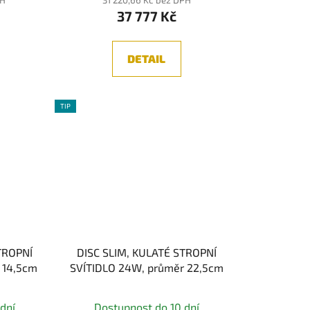
37 777 Kč
DETAIL
TIP
TROPNÍ
DISC SLIM, KULATÉ STROPNÍ
 14,5cm
SVÍTIDLO 24W, průměr 22,5cm
né
Průměrné
dní
Dostupnost do 10 dní