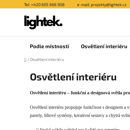
Přejít
Tel: +420 605 866 908
e-mail: projekty@lightek.cz
na
obsah
Podle místnosti
Osvětlení interiéru
Domů
/
Osvětlení interiéru
Osvětlení interiéru
Osvětlení interiéru – funkční a designová světla pr
Osvětlení interiéru propojuje funkčnost s designem a vy
panely, lištové systémy, kreativní sestavy a chytrá sv
široký výběr svítidel pro každý typ interiéru