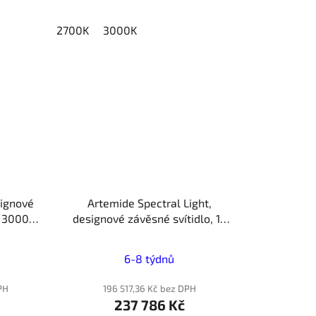
hvězdiček.
2700K
3000K
signové
Artemide Spectral Light,
 3000K,
designové závěsné svítidlo, 12
LED 60W, 3000K
6-8 týdnů
PH
196 517,36 Kč bez DPH
237 786 Kč