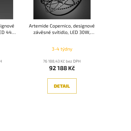
o
d
u
k
signové
Artemide Copernico, designové
t
 LED 44W,
závěsné svítidlo, LED 30W,
ů
h Dim
3000K
né
3-4 týdny
ení
tu
PH
76 188,43 Kč bez DPH
92 188 Kč
DETAIL
ek.