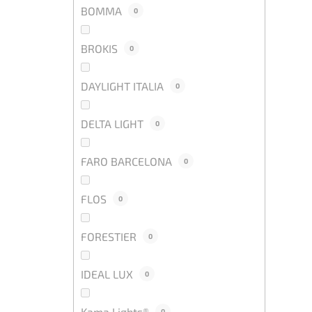
BOMMA
0
BROKIS
0
DAYLIGHT ITALIA
0
DELTA LIGHT
0
FARO BARCELONA
0
FLOS
0
FORESTIER
0
IDEAL LUX
0
Kama Lights®
0