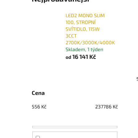
LED2 MONO SLIM
100, STROPNÍ
SVÍTIDLO, 115W
3CCT
2700K/3000K/4000K
Skladem, 1 týden
16 141 Kč
od
P
o
s
Cena
t
r
556
Kč
237786
Kč
a
n
n