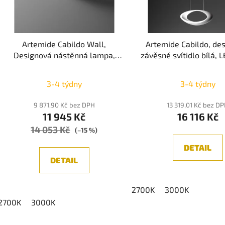
p
r
o
Artemide Cabildo Wall,
Artemide Cabildo, de
d
Designová nástěnná lampa,
závěsné svítidlo bílá,
u
Bílá, LED 28W LED stmívatelná
2700K/3000K, Pus
k
Průměrné
Průměr
3-4 týdny
3-4 týdny
t
hodnocení
hodnoc
ů
produktu
produk
9 871,90 Kč bez DPH
13 319,01 Kč bez D
11 945 Kč
16 116 Kč
je
je
14 053 Kč
5,0
5,0
(–15 %)
z
z
DETAIL
5
5
DETAIL
hvězdiček.
hvězdič
2700K
3000K
2700K
3000K