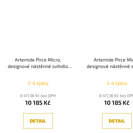
Artemide Pirce Micro,
Artemide Pirce Mi
designové nástěnné svítidlo
designové nástěnné s
bílá, LED 2700K/3000K, Push
zlatá, LED 3000K, P
Průměrné
Dim
3-4 týdny
3-4 týdny
hodnocení
produktu
8 417,36 Kč bez DPH
8 417,36 Kč bez DP
10 185 Kč
10 185 Kč
je
5,0
z
DETAIL
DETAIL
5