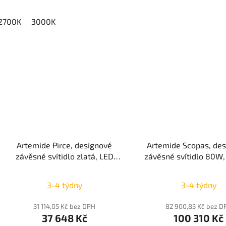
hvězdiček.
2700K
3000K
Artemide Pirce, designové
Artemide Scopas, de
závěsné svítidlo zlatá, LED
závěsné svítidlo 80W,
3000K, Push Dim
Bluetooth
Průměrné
3-4 týdny
3-4 týdny
hodnocení
produktu
31 114,05 Kč bez DPH
82 900,83 Kč bez D
37 648 Kč
100 310 Kč
je