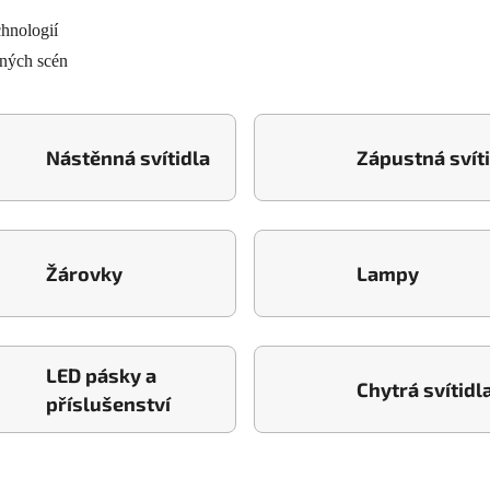
hnologií
lných scén
Nástěnná svítidla
Zápustná svít
Žárovky
Lampy
LED pásky a
Chytrá svítidl
příslušenství