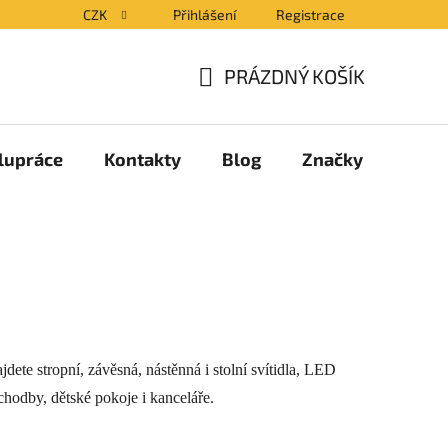
CZK
Přihlášení
Registrace
PRÁZDNÝ KOŠÍK
NÁKUPNÍ
KOŠÍK
lupráce
Kontakty
Blog
Značky
dete stropní, závěsná, nástěnná i stolní svítidla, LED
chodby, dětské pokoje i kanceláře.