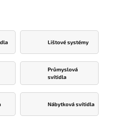
idla
Lištové systémy
Průmyslová
svítidla
a
Nábytková svítidla