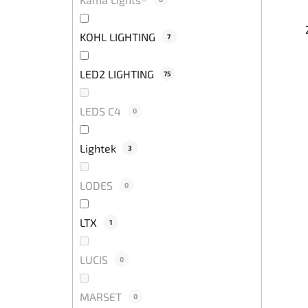
KOHL LIGHTING
7
LED2 LIGHTING
75
LEDS C4
0
Lightek
3
LODES
0
LTX
1
LUCIS
0
MARSET
0