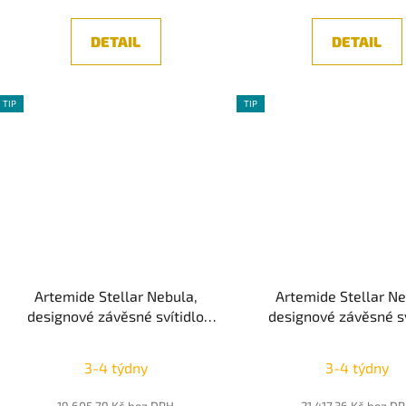
5,0
z
DETAIL
DETAIL
5
hvězdiček.
TIP
TIP
Artemide Stellar Nebula,
Artemide Stellar Ne
designové závěsné svítidlo
designové závěsné sv
16cm, LED 9W, 3000K Push Dim
22cm, LED 11W, 3000
Dim
3-4 týdny
3-4 týdny
19 605,79 Kč bez DPH
21 417,36 Kč bez D