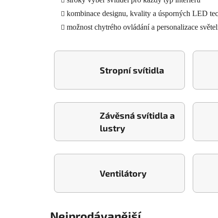
kombinace designu, kvality a úsporných LED tec
možnost chytrého ovládání a personalizace světe
Stropní svítidla
Závěsná svítidla a
lustry
Ventilátory
Nejprodávanější