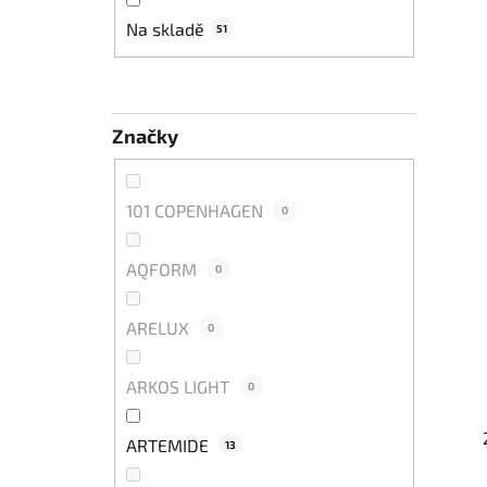
í
p
Na skladě
51
a
n
e
Značky
l
101 COPENHAGEN
0
AQFORM
0
ARELUX
0
ARKOS LIGHT
0
ARTEMIDE
13