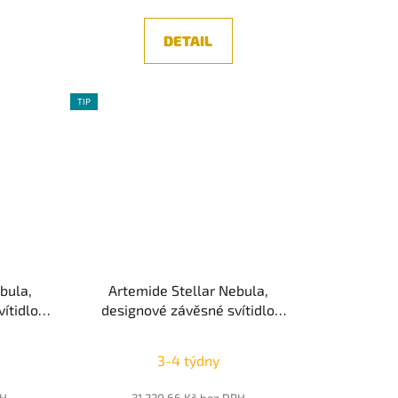
DETAIL
TIP
bula,
Artemide Stellar Nebula,
ítidlo
designové závěsné svítidlo
K Push
30cm, LED 20W, 3000K Push
Dim
3-4 týdny
PH
31 220,66 Kč bez DPH