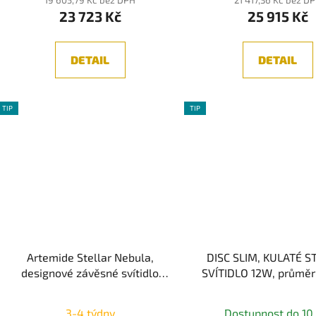
23 723 Kč
25 915 Kč
DETAIL
DETAIL
TIP
TIP
Artemide Stellar Nebula,
DISC SLIM, KULATÉ S
designové závěsné svítidlo
SVÍTIDLO 12W, průměr
40cm, LED 28W, 3000K Push
Průměr
Dim
3-4 týdny
Dostupnost do 10 