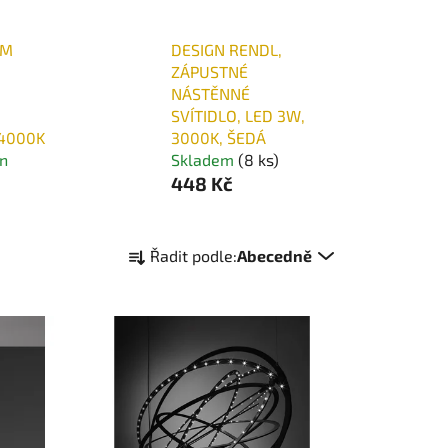
IM
DESIGN RENDL,
ZÁPUSTNÉ
NÁSTĚNNÉ
SVÍTIDLO, LED 3W,
4000K
3000K, ŠEDÁ
en
Skladem
(8 ks)
448 Kč
Ř
Řadit podle:
Abecedně
a
z
e
n
í
p
r