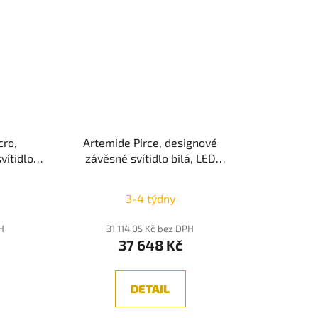
cro,
Artemide Pirce, designové
vítidlo
závěsné svítidlo bílá, LED
ush Dim
2700K/3000K, Push Dim
Průměrné
3-4 týdny
hodnocení
produktu
H
31 114,05 Kč bez DPH
37 648 Kč
je
5,0
z
DETAIL
5