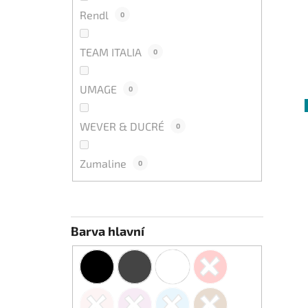
Rendl
0
TEAM ITALIA
0
UMAGE
0
WEVER & DUCRÉ
0
Zumaline
0
Barva hlavní