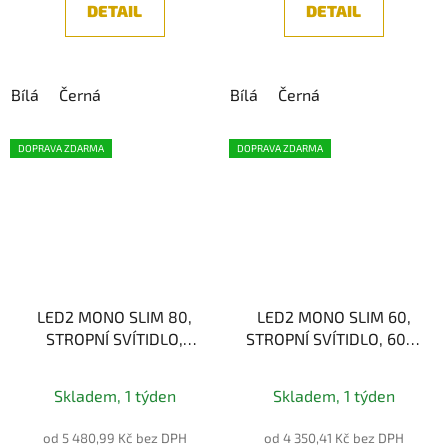
z
DETAIL
DETAIL
5
hvězdiček.
Bílá
Černá
Bílá
Černá
DOPRAVA ZDARMA
DOPRAVA ZDARMA
LED2 MONO SLIM 80,
LED2 MONO SLIM 60,
STROPNÍ SVÍTIDLO,
STROPNÍ SVÍTIDLO, 60W
80W 2CCT
3CCT
Průměrné
3000K/4000K
2700K/3000K/4000K
Skladem, 1 týden
Skladem, 1 týden
hodnocení
produktu
od 5 480,99 Kč bez DPH
od 4 350,41 Kč bez DPH