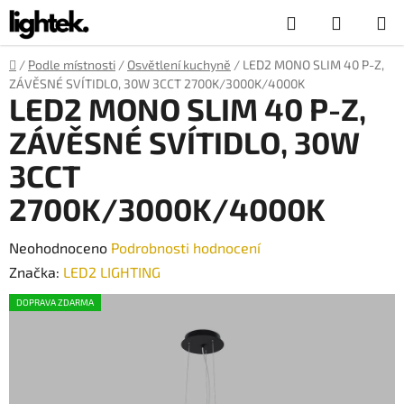
Přejít
Hledat
NÁKUP
na
obsah
KOŠÍK
Domů
/
Podle místnosti
/
Osvětlení kuchyně
/
LED2 MONO SLIM 40 P-Z,
ZÁVĚSNÉ SVÍTIDLO, 30W 3CCT 2700K/3000K/4000K
LED2 MONO SLIM 40 P-Z,
ZÁVĚSNÉ SVÍTIDLO, 30W
3CCT
2700K/3000K/4000K
Průměrné
Neohodnoceno
Podrobnosti hodnocení
hodnocení
Značka:
LED2 LIGHTING
produktu
DOPRAVA ZDARMA
je
0,0
z
5