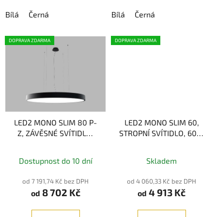
Bílá
Černá
Bílá
Černá
DOPRAVA ZDARMA
DOPRAVA ZDARMA
LED2 MONO SLIM 80 P-
LED2 MONO SLIM 60,
Z, ZÁVĚSNÉ SVÍTIDLO,
STROPNÍ SVÍTIDLO, 60W
80W 2CCT
2CCT 3000K/4000K
Průměrné
3000K/4000K
Dostupnost do 10 dní
Skladem
hodnocení
produktu
od 7 191,74 Kč bez DPH
od 4 060,33 Kč bez DPH
8 702 Kč
4 913 Kč
je
od
od
5,0