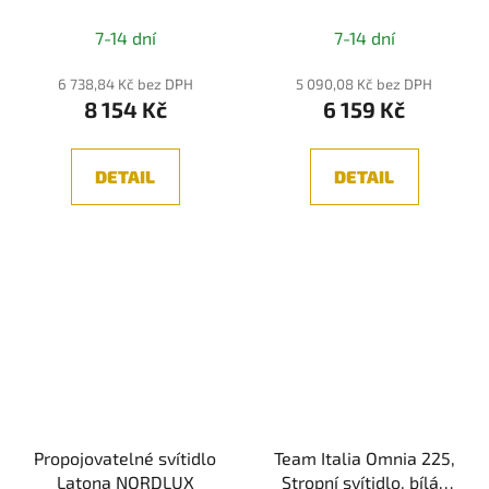
3850lm 4000K IP20
7-14 dní
7-14 dní
120cm černé
stmívatelné - IDEALLUX
6 738,84 Kč bez DPH
5 090,08 Kč bez DPH
8 154 Kč
6 159 Kč
DETAIL
DETAIL
Propojovatelné svítidlo
Team Italia Omnia 225,
Latona NORDLUX
Stropní svítidlo, bílá/