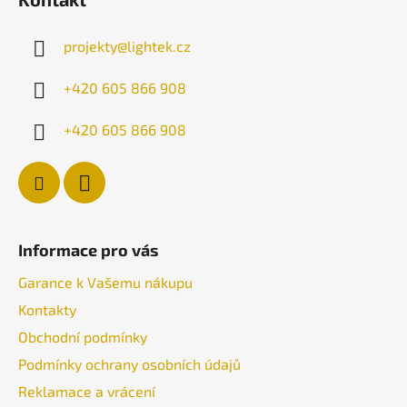
p
a
projekty
@
lightek.cz
t
í
+420 605 866 908
+420 605 866 908
Informace pro vás
Garance k Vašemu nákupu
Kontakty
Obchodní podmínky
Podmínky ochrany osobních údajů
Reklamace a vrácení