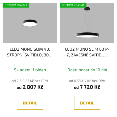
DOPRAVA ZDARMA
DOPRAVA ZDARMA
LED2 MONO SLIM 40,
LED2 MONO SLIM 60 P-
STROPNÍ SVÍTIDLO, 30W
Z, ZÁVĚSNÉ SVÍTIDLO,
3CCT
60W 2CCT
2700K/3000K/4000K
3000K/4000K
Skladem, 1 týden
Dostupnost do 10 dní
od 2 319,83 Kč bez DPH
od 6 380,17 Kč bez DPH
2 807 Kč
7 720 Kč
od
od
DETAIL
DETAIL