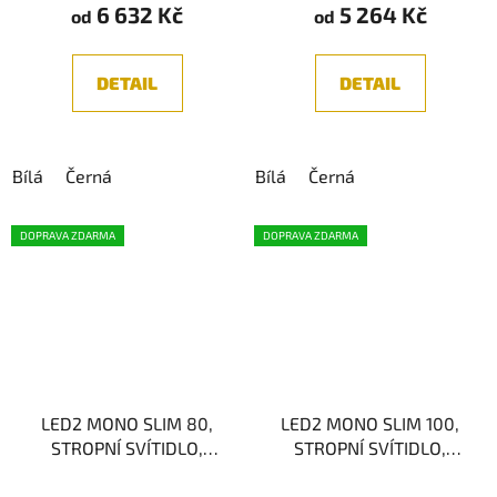
6 632 Kč
5 264 Kč
je
od
od
5,0
z
DETAIL
DETAIL
5
hvězdiček.
Bílá
Černá
Bílá
Černá
DOPRAVA ZDARMA
DOPRAVA ZDARMA
LED2 MONO SLIM 80,
LED2 MONO SLIM 100,
STROPNÍ SVÍTIDLO,
STROPNÍ SVÍTIDLO,
80W 3CCT
115W 3CCT
2700K/3000K/4000K
2700K/3000K/4000K