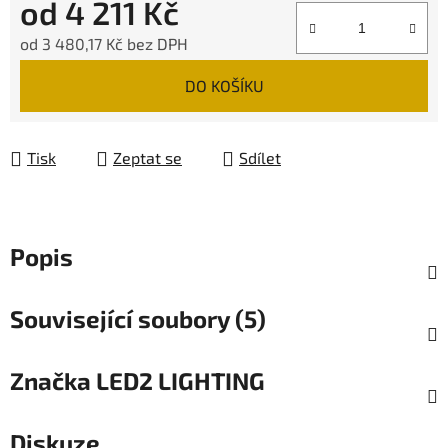
od
4 211 Kč
od
3 480,17 Kč
bez DPH
Měrná cena:
DO KOŠÍKU
Tisk
Zeptat se
Sdílet
Popis
Související soubory (5)
Značka
LED2 LIGHTING
Diskuze