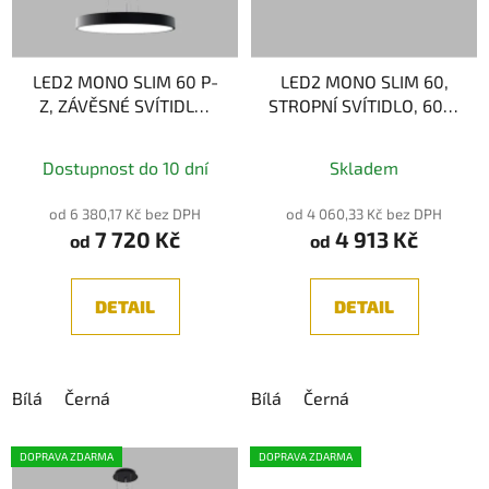
LED2 MONO SLIM 60 P-
LED2 MONO SLIM 60,
Z, ZÁVĚSNÉ SVÍTIDLO,
STROPNÍ SVÍTIDLO, 60W
60W 2CCT
2CCT 3000K/4000K
Průměrné
3000K/4000K
Dostupnost do 10 dní
Skladem
hodnocení
produktu
od 6 380,17 Kč bez DPH
od 4 060,33 Kč bez DPH
7 720 Kč
4 913 Kč
je
od
od
5,0
z
DETAIL
DETAIL
5
hvězdiček.
Bílá
Černá
Bílá
Černá
DOPRAVA ZDARMA
DOPRAVA ZDARMA