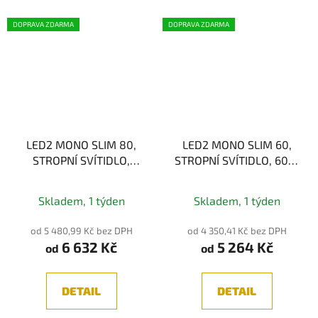
DOPRAVA ZDARMA
DOPRAVA ZDARMA
LED2 MONO SLIM 80,
LED2 MONO SLIM 60,
STROPNÍ SVÍTIDLO,
STROPNÍ SVÍTIDLO, 60W
80W 2CCT
3CCT
Průměrné
3000K/4000K
2700K/3000K/4000K
Skladem, 1 týden
Skladem, 1 týden
hodnocení
produktu
od 5 480,99 Kč bez DPH
od 4 350,41 Kč bez DPH
6 632 Kč
5 264 Kč
je
od
od
5,0
z
DETAIL
DETAIL
5