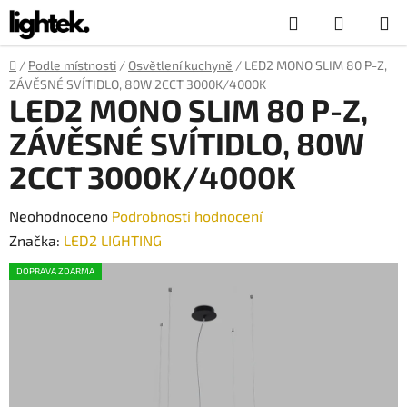
Přejít
Hledat
NÁKUP
na
obsah
KOŠÍK
Domů
/
Podle místnosti
/
Osvětlení kuchyně
/
LED2 MONO SLIM 80 P-Z,
ZÁVĚSNÉ SVÍTIDLO, 80W 2CCT 3000K/4000K
LED2 MONO SLIM 80 P-Z,
ZÁVĚSNÉ SVÍTIDLO, 80W
2CCT 3000K/4000K
Průměrné
Neohodnoceno
Podrobnosti hodnocení
hodnocení
Značka:
LED2 LIGHTING
produktu
DOPRAVA ZDARMA
je
0,0
z
5
hvězdiček.