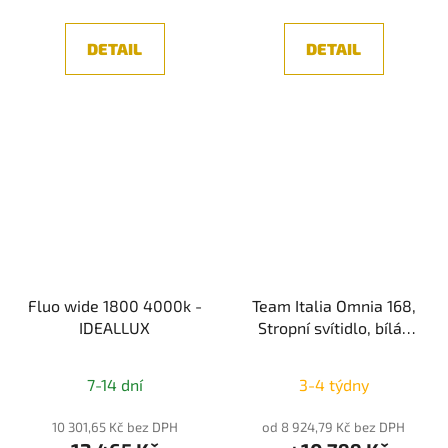
DETAIL
DETAIL
Fluo wide 1800 4000k -
Team Italia Omnia 168,
IDEALLUX
Stropní svítidlo, bílá/
černá 37W
2700K/3000K/4000K
7-14 dní
3-4 týdny
10 301,65 Kč bez DPH
od 8 924,79 Kč bez DPH