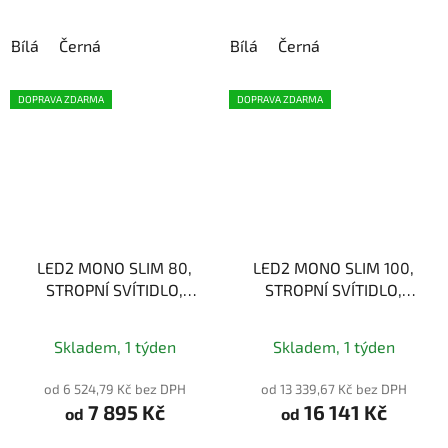
hvězdiček.
Bílá
Černá
Bílá
Černá
DOPRAVA ZDARMA
DOPRAVA ZDARMA
LED2 MONO SLIM 80,
LED2 MONO SLIM 100,
STROPNÍ SVÍTIDLO,
STROPNÍ SVÍTIDLO,
80W 3CCT
115W 3CCT
2700K/3000K/4000K
2700K/3000K/4000K
Skladem, 1 týden
Skladem, 1 týden
od 6 524,79 Kč bez DPH
od 13 339,67 Kč bez DPH
7 895 Kč
16 141 Kč
od
od