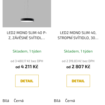
LED2 MONO SLIM 40 P-
LED2 MONO SLIM 40,
Z, ZÁVĚSNÉ SVÍTIDLO,
STROPNÍ SVÍTIDLO, 30W
30W 3CCT
3CCT
2700K/3000K/4000K
2700K/3000K/4000K
Skladem, 1 týden
Skladem, 1 týden
od 3 480,17 Kč bez DPH
od 2 319,83 Kč bez DPH
4 211 Kč
2 807 Kč
od
od
DETAIL
DETAIL
Bílá
Černá
Bílá
Černá