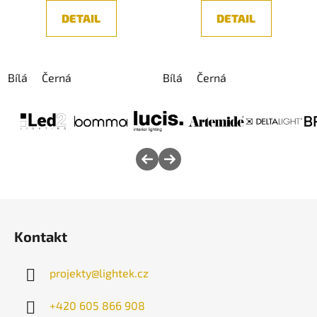
DETAIL
DETAIL
Bílá
Černá
Bílá
Černá
Z
á
Kontakt
p
a
projekty
@
lightek.cz
t
í
+420 605 866 908