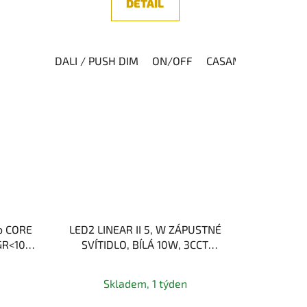
DETAIL
DALI / PUSH DIM
ON/OFF
CASAMBI
DALI
lo CORE
LED2 LINEAR II 5, W ZÁPUSTNÉ
GR<10
SVÍTIDLO, BÍLÁ 10W, 3CCT
)
2700K/3000K/4000K
né
Skladem, 1 týden
ení