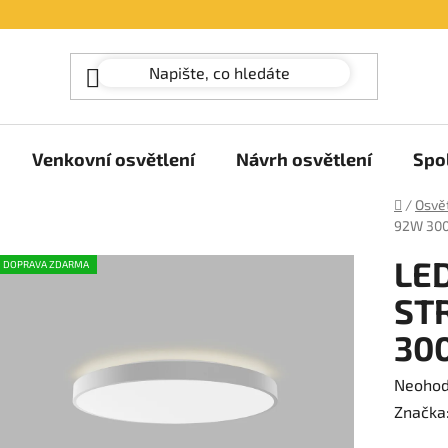
Venkovní osvětlení
Návrh osvětlení
Spo
Domů
/
Osvět
92W 30
LED
DOPRAVA ZDARMA
ST
30
Průměr
Neoho
hodnoc
Značka
produk