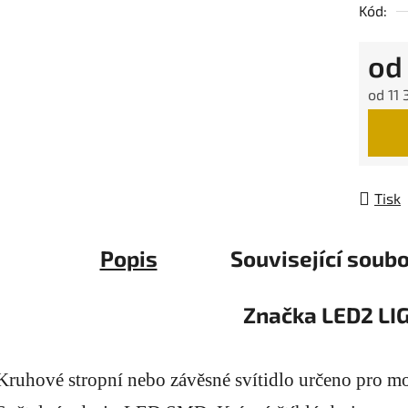
Kód:
o
od
11 
Měrná
Tisk
Popis
Související soubo
Značka
LED2 LI
Kruhové stropní nebo závěsné svítidlo určeno pro mon