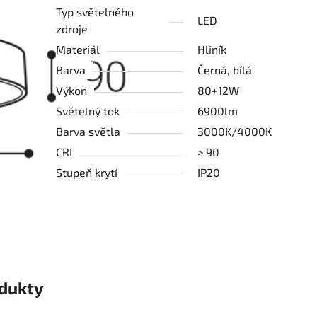
Typ světelného
LED
zdroje
Materiál
Hliník
Barva
Černá, bílá
Výkon
80+12W
Světelný tok
6900lm
Barva světla
3000K/4000K
CRI
> 90
Stupeň krytí
IP20
odukty