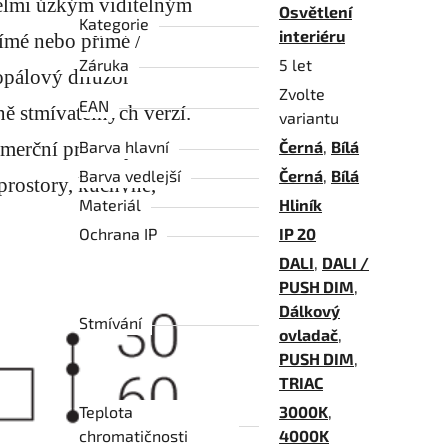
velmi úzkým viditelným
Osvětlení
Kategorie
interiéru
římé nebo přímé /
Záruka
5 let
opálový difuzor
Zvolte
EAN
ně stmívatelných verzí.
variantu
omerční prostory
Barva hlavní
Černá
,
Bílá
Barva vedlejší
Černá
,
Bílá
prostory, kuchyně,
Materiál
Hliník
Ochrana IP
IP 20
DALI
,
DALI /
PUSH DIM
,
Dálkový
Stmívání
ovladač
,
PUSH DIM
,
TRIAC
Teplota
3000K
,
chromatičnosti
4000K