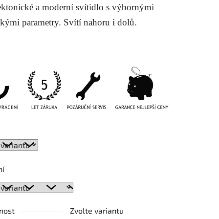
ektonické a moderní svítidlo s výbornými
ckými parametry. Svítí nahoru i dolů.
ek.
ní
nost
Zvolte variantu