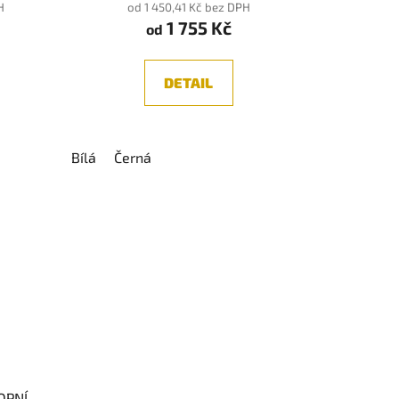
tu
H
od 1 450,41 Kč bez DPH
1 755 Kč
od
DETAIL
ek.
Bílá
Černá
OPNÍ