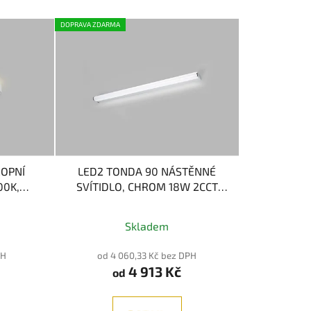
DOPRAVA ZDARMA
ROPNÍ
LED2 TONDA 90 NÁSTĚNNÉ
00K,
SVÍTIDLO, CHROM 18W 2CCT
Bílá
3000K/4000K
Skladem
PH
od 4 060,33 Kč bez DPH
4 913 Kč
od