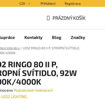
CZK
Přihlášení
Registrace
PRÁZDNÝ KOŠÍK
NÁKUPNÍ
KOŠÍK
lupráce
Kontakty
Blog
Značky
lení interiéru
/
LED2 RINGO 80 II P, STROPNÍ SVÍTIDLO,
00K/4000K
2 RINGO 80 II P,
ROPNÍ SVÍTIDLO, 92W
00K/4000K
né
dnoceno
Podrobnosti hodnocení
ení
:
LED2 LIGHTING
tu