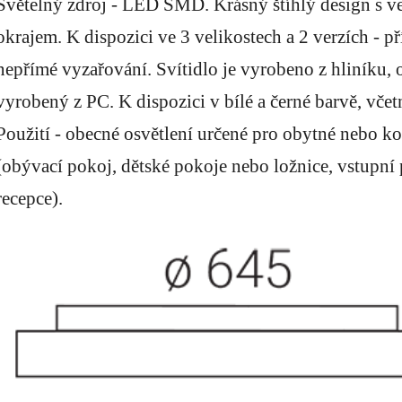
Světelný zdroj - LED SMD. Krásný štíhlý design s 
okrajem. K dispozici ve 3 velikostech a 2 verzích - p
nepřímé vyzařování. Svítidlo je vyrobeno z hliníku, 
vyrobený z PC. K dispozici v bílé a černé barvě, včet
Použití - obecné osvětlení určené pro obytné nebo k
(obývací pokoj, dětské pokoje nebo ložnice, vstupní 
recepce).