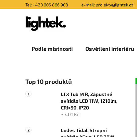
Přejít
Tel: +420 605 866 908
e-mail: projekty@lightek.cz
na
obsah
Podle místnosti
Osvětlení interiéru
P
Top 10 produktů
o
s
LTX Tub M R, Zápustné
t
svítidlo LED 11W, 1210lm,
r
CRI>90, IP20
a
3 401 Kč
n
n
Lodes Tidal, Stropní
svítidlo 45cm, LED 30W,