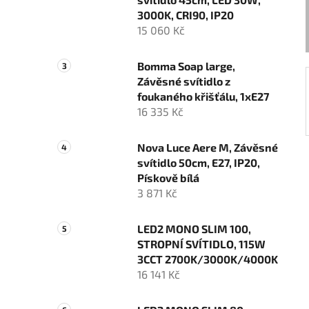
í
3000K, CRI90, IP20
p
15 060 Kč
a
n
Bomma Soap large,
e
Závěsné svítidlo z
l
foukaného křišťálu, 1xE27
16 335 Kč
Nova Luce Aere M, Závěsné
svítidlo 50cm, E27, IP20,
Pískově bílá
3 871 Kč
LED2 MONO SLIM 100,
STROPNÍ SVÍTIDLO, 115W
3CCT 2700K/3000K/4000K
16 141 Kč