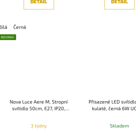
DETAIL
DETAIL
Bílá
Černá
NOVINKA
Nova Luce Aere M, Stropní
Přisazené LED svítid
svítidlo 50cm, E27, IP20,
kulaté, černá 6W U
Pískově bílá
(3000K/4000K
Průměr
3 týdny
Skladem
hodnoc