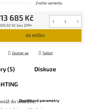
Zvolte variantu
d
13 685 Kč
309,92 Kč
bez DPH
 cena:
DO KOŠÍKU
Zeptat se
Sdílet
ry (5)
Diskuze
GHTING
Doplňkové parametry
táž do interiéru.