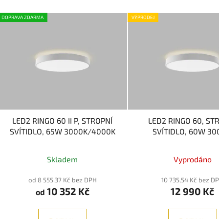
DOPRAVA ZDARMA
VÝPRODEJ
LED2 RINGO 60 II P, STROPNÍ
LED2 RINGO 60, ST
SVÍTIDLO, 65W 3000K/4000K
SVÍTIDLO, 60W 30
DALI/PUSH, CRI95, 
Skladem
Vyprodáno
od 8 555,37 Kč bez DPH
10 735,54 Kč bez D
10 352 Kč
12 990 Kč
od