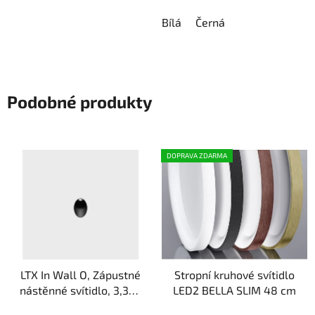
Bílá
Černá
Podobné produkty
DOPRAVA ZDARMA
LTX In Wall O, Zápustné
Stropní kruhové svítidlo
nástěnné svítidlo, 3,3W,
LED2 BELLA SLIM 48 cm
364lm, 3000K, IP20