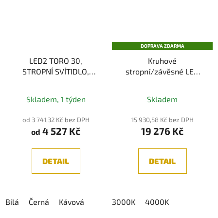
DOPRAVA ZDARMA
LED2 TORO 30,
Kruhové
STROPNÍ SVÍTIDLO,
stropní/závěsné LED
20+5W 3CCT
svítidlo XAMBIT, bílá pr.
2700K/3000K/4000K
80 cm 57W
Skladem, 1 týden
Skladem
od 3 741,32 Kč bez DPH
15 930,58 Kč bez DPH
4 527 Kč
19 276 Kč
od
DETAIL
DETAIL
Bílá
Černá
Kávová
3000K
4000K