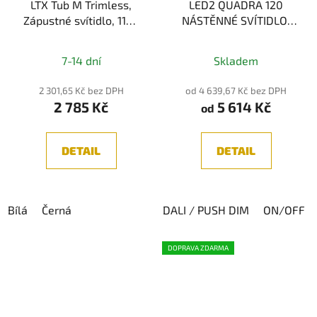
LTX Tub M Trimless,
LED2 QUADRA 120
Zápustné svítidlo, 11W,
NÁSTĚNNÉ SVÍTIDLO,
1210lm, 3000K/4000K,
CHROM 24W 2CCT
Průměrné
IP44
3000K/4000K
7-14 dní
Skladem
hodnocení
produktu
2 301,65 Kč bez DPH
od 4 639,67 Kč bez DPH
2 785 Kč
5 614 Kč
je
od
5,0
z
DETAIL
DETAIL
5
hvězdiček.
Bílá
Černá
DALI / PUSH DIM
ON/OFF
DOPRAVA ZDARMA