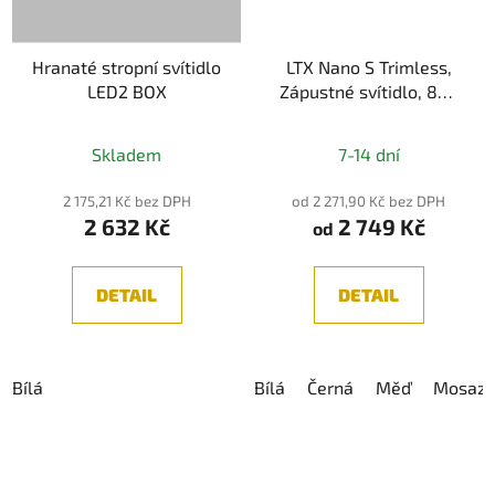
Hranaté stropní svítidlo
LTX Nano S Trimless,
LED2 BOX
Zápustné svítidlo, 8W,
640lm, CRI90, IP44
Průměrné
Skladem
7-14 dní
hodnocení
produktu
2 175,21 Kč bez DPH
od 2 271,90 Kč bez DPH
2 632 Kč
2 749 Kč
je
od
5,0
z
DETAIL
DETAIL
5
hvězdiček.
Bílá
Bílá
Černá
Měď
Mosaz