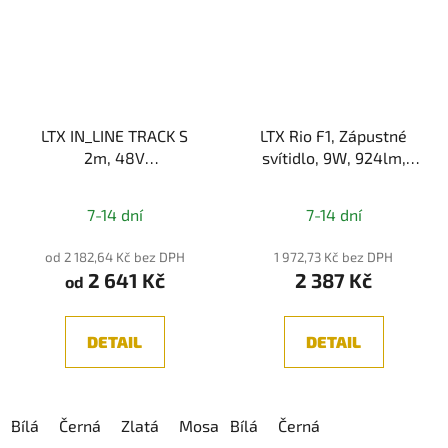
LTX IN_LINE TRACK S
LTX Rio F1, Zápustné
2m, 48V
svítidlo, 9W, 924lm,
povrchová/závěsná
3000K/4000K, IP44
lišta pro magnetický
7-14 dní
7-14 dní
systém
od 2 182,64 Kč bez DPH
1 972,73 Kč bez DPH
2 641 Kč
2 387 Kč
od
DETAIL
DETAIL
Bílá
Černá
Zlatá
Mosaz
Bílá
Antracit
Černá
Mosazná