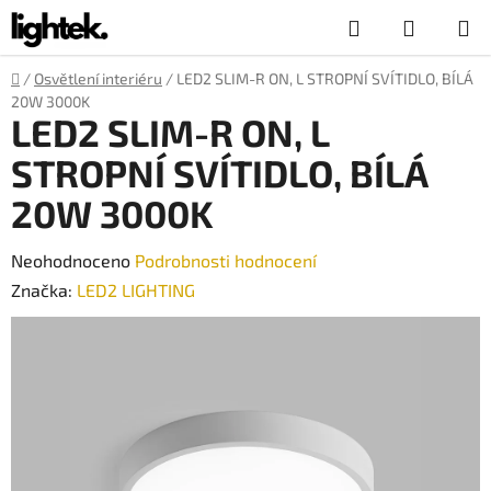
Přejít
Hledat
NÁKUP
na
obsah
KOŠÍK
Domů
/
Osvětlení interiéru
/
LED2 SLIM-R ON, L STROPNÍ SVÍTIDLO, BÍLÁ
20W 3000K
LED2 SLIM-R ON, L
STROPNÍ SVÍTIDLO, BÍLÁ
20W 3000K
Průměrné
Neohodnoceno
Podrobnosti hodnocení
hodnocení
Značka:
LED2 LIGHTING
produktu
je
0,0
z
5
hvězdiček.