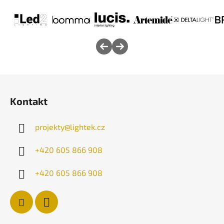
Z
á
Kontakt
p
a
projekty
@
lightek.cz
t
í
+420 605 866 908
+420 605 866 908