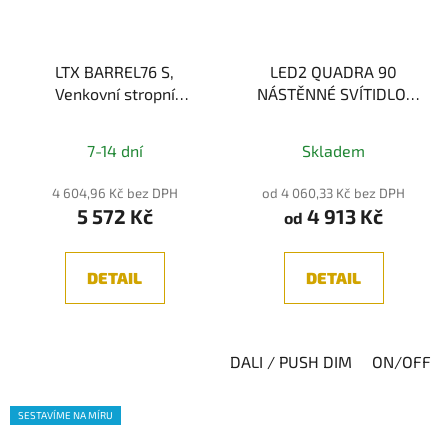
LTX BARREL76 S,
LED2 QUADRA 90
Venkovní stropní
NÁSTĚNNÉ SVÍTIDLO,
svítidlo, LED 9W,
CHROM 18W 2CCT
3000K, 1200lm, IP65,
3000K/4000K
7-14 dní
Skladem
Šedá
4 604,96 Kč bez DPH
od 4 060,33 Kč bez DPH
5 572 Kč
4 913 Kč
od
DETAIL
DETAIL
DALI / PUSH DIM
ON/OFF
SESTAVÍME NA MÍRU