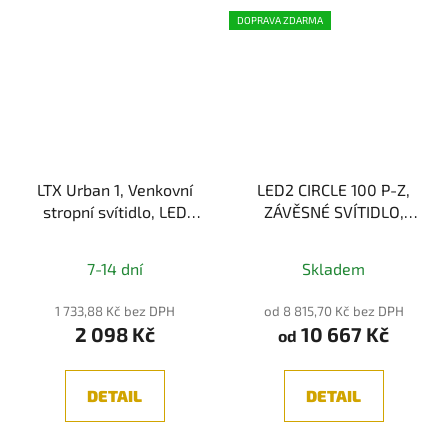
DOPRAVA ZDARMA
LTX Urban 1, Venkovní
LED2 CIRCLE 100 P-Z,
stropní svítidlo, LED
ZÁVĚSNÉ SVÍTIDLO,
4W, 3000K, 113lm, IP65,
80W 2CCT 3000/4000K
Průměrné
Grafitová
7-14 dní
Skladem
hodnocení
produktu
1 733,88 Kč bez DPH
od 8 815,70 Kč bez DPH
2 098 Kč
10 667 Kč
je
od
5,0
z
DETAIL
DETAIL
5
hvězdiček.