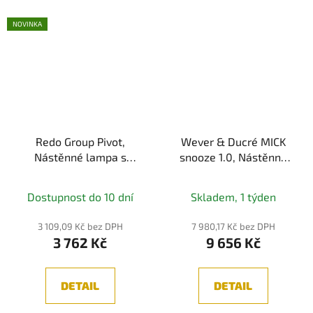
NOVINKA
Redo Group Pivot,
Wever & Ducré MICK
Nástěnné lampa s
snooze 1.0, Nástěnné
vypínačem, GU10 max.
svítidlo s vypínačem,
40W, IP20
7,5W, IP20
Dostupnost do 10 dní
Skladem, 1 týden
3 109,09 Kč bez DPH
7 980,17 Kč bez DPH
3 762 Kč
9 656 Kč
DETAIL
DETAIL