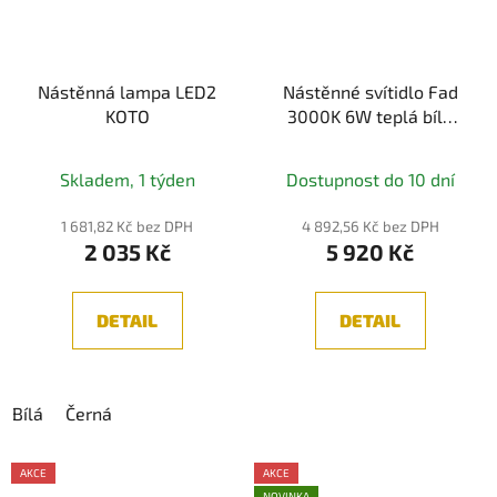
Nástěnná lampa LED2
Nástěnné svítidlo Fad
KOTO
3000K 6W teplá bílá
380lm černý kov
stmívatelné - MAYTONI
Skladem, 1 týden
Dostupnost do 10 dní
1 681,82 Kč bez DPH
4 892,56 Kč bez DPH
2 035 Kč
5 920 Kč
DETAIL
DETAIL
Bílá
Černá
AKCE
AKCE
NOVINKA