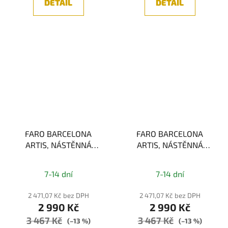
DETAIL
DETAIL
FARO BARCELONA
FARO BARCELONA
ARTIS, NÁSTĚNNÁ
ARTIS, NÁSTĚNNÁ
LAMPA, BRONZOVÁ/
LAMPA, CHROM/BÍLÁ
ČERNÁ 1xE27
1xE27
7-14 dní
7-14 dní
2 471,07 Kč bez DPH
2 471,07 Kč bez DPH
2 990 Kč
2 990 Kč
3 467 Kč
3 467 Kč
(–13 %)
(–13 %)