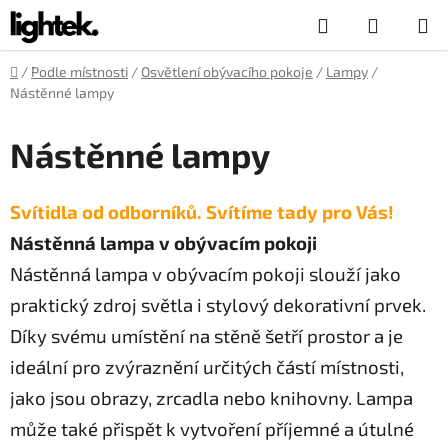
Přejít
Hledat
NÁKUP
na
obsah
KOŠÍK
Domů
/
Podle místnosti
/
Osvětlení obývacího pokoje
/
Lampy
/
Nástěnné lampy
Nástěnné lampy
Svítidla od odborníků. Svítíme tady pro Vás!
Nástěnná lampa v obývacím pokoji
Nástěnná lampa v obývacím pokoji slouží jako
praktický zdroj světla i stylový dekorativní prvek.
Díky svému umístění na stěně šetří prostor a je
ideální pro zvýraznění určitých částí místnosti,
jako jsou obrazy, zrcadla nebo knihovny. Lampa
může také přispět k vytvoření příjemné a útulné