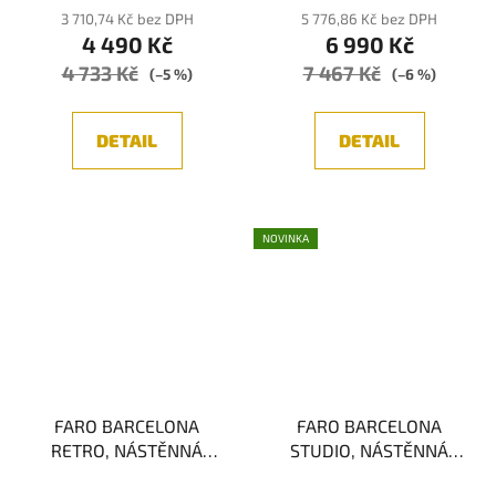
3 710,74 Kč bez DPH
5 776,86 Kč bez DPH
4 490 Kč
6 990 Kč
4 733 Kč
7 467 Kč
(–5 %)
(–6 %)
DETAIL
DETAIL
NOVINKA
FARO BARCELONA
FARO BARCELONA
RETRO, NÁSTĚNNÁ
STUDIO, NÁSTĚNNÁ
LAMPA, ČERNÁ/MĚĎ
LAMPA, 1xE14