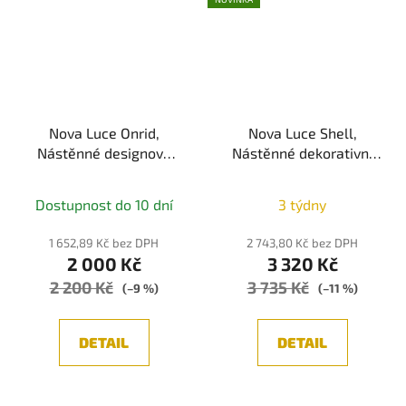
Nova Luce Onrid,
Nova Luce Shell,
Nástěnné designové
Nástěnné dekorativní
svítidlo, Zlatá LED 5W
svítidlo, Zlatá/Černá
LED 7W 3000K
Dostupnost do 10 dní
3 týdny
1 652,89 Kč bez DPH
2 743,80 Kč bez DPH
2 000 Kč
3 320 Kč
2 200 Kč
3 735 Kč
(–9 %)
(–11 %)
DETAIL
DETAIL