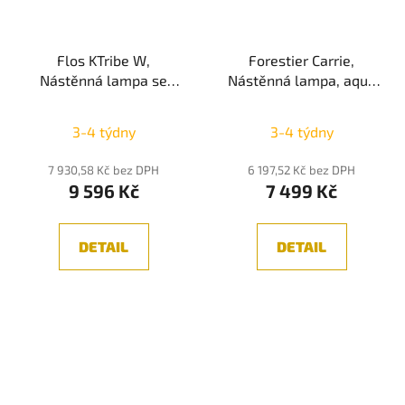
Flos KTribe W,
Forestier Carrie,
Nástěnná lampa se
Nástěnná lampa, aqua
stmívačem, E27 1x70W,
1xE27
IP20, Kouřová
3-4 týdny
3-4 týdny
7 930,58 Kč bez DPH
6 197,52 Kč bez DPH
9 596 Kč
7 499 Kč
DETAIL
DETAIL