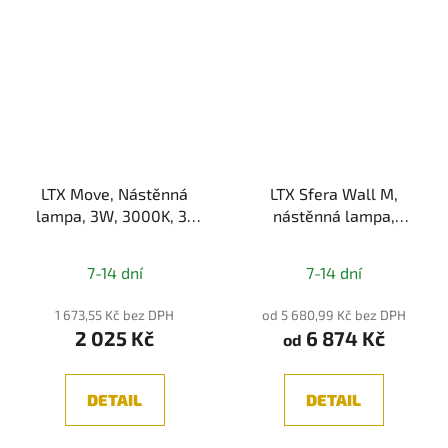
LTX Move, Nástěnná
LTX Sfera Wall M,
lampa, 3W, 3000K, 3-
nástěnná lampa,
STEP, USB-C, černá
3,6W+1,5W, 3000K,
Průměrné
IP20, černá/zlatá
7-14 dní
7-14 dní
hodnocení
produktu
1 673,55 Kč bez DPH
od 5 680,99 Kč bez DPH
2 025 Kč
6 874 Kč
je
od
5,0
z
DETAIL
DETAIL
5
hvězdiček.