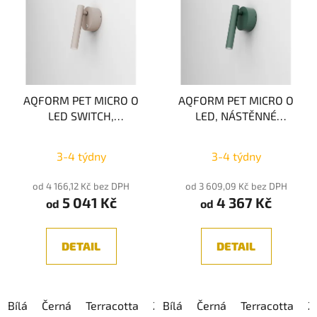
r
p
o
i
d
s
u
p
k
r
t
AQFORM PET MICRO O
AQFORM PET MICRO O
o
LED SWITCH,
LED, NÁSTĚNNÉ
ů
d
NÁSTĚNNÉ SVÍTIDLO,
SVÍTIDLO, LED 2,5W
u
Průměrné
LED 2,5W 3000K
s
3000K
bez vypínače
k
3-4 týdny
3-4 týdny
vypínačem
hodnocení
t
produktu
od 4 166,12 Kč bez DPH
od 3 609,09 Kč bez DPH
ů
5 041 Kč
4 367 Kč
je
od
od
5,0
z
DETAIL
DETAIL
5
hvězdiček.
Bílá
Černá
Terracotta
Zlatá
Bílá
Šedá
Černá
Béžová
Terracotta
Z