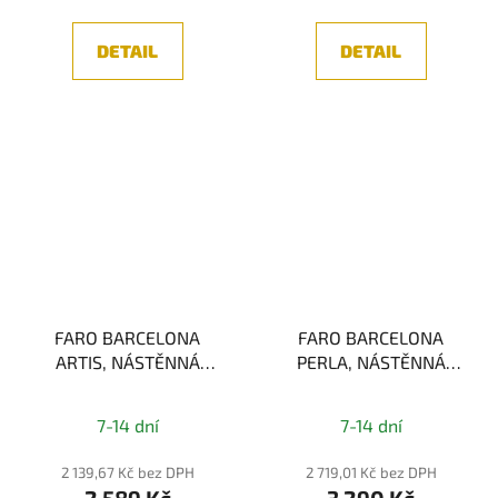
DETAIL
DETAIL
FARO BARCELONA
FARO BARCELONA
ARTIS, NÁSTĚNNÁ
PERLA, NÁSTĚNNÁ
LAMPA, CHROM/ČERNÁ
LAMPA, ZLATÁ 1xG9
1xE27
7-14 dní
7-14 dní
2 139,67 Kč bez DPH
2 719,01 Kč bez DPH
2 589 Kč
3 290 Kč