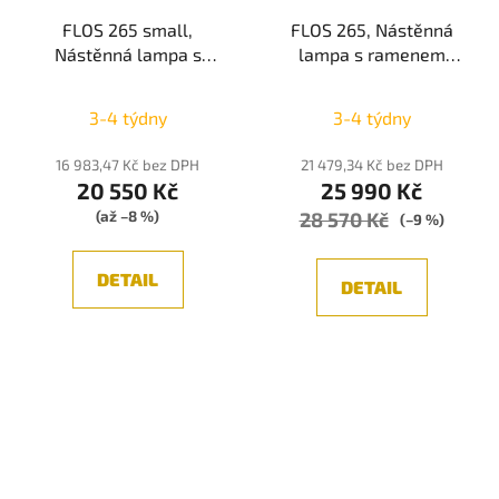
FLOS 265 small,
FLOS 265, Nástěnná
Nástěnná lampa s
lampa s ramenem
ramenem 152cm,
205cm, Černá/Bílá E27
Černá/Bílá E27 75W
75W
3-4 týdny
3-4 týdny
16 983,47 Kč bez DPH
21 479,34 Kč bez DPH
20 550 Kč
25 990 Kč
(až –8 %)
28 570 Kč
(–9 %)
DETAIL
DETAIL