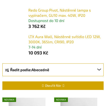
Redo Group Pivot, Nástěnné lampa s
vypínačem, GU10 max. 40W, IP20
Dostupnost do 10 dní
3 762 Kč
LTX Aura Wall, Nástěnné svítidlo LED 12W,
3000K, 365lm, CRI90, IP20
7-14 dní
10 093 Kč
Ř
Řadit podle:
Abecedně
a
z
e
Otevřít filtr
n
í
V
NOVINKA
NOVINKA
p
ý