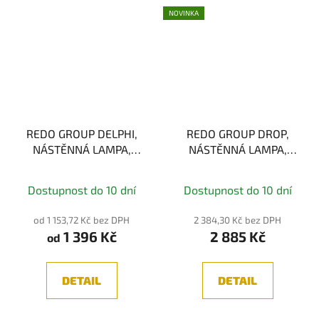
NOVINKA
REDO GROUP DELPHI,
REDO GROUP DROP,
NÁSTĚNNÁ LAMPA,
NÁSTĚNNÁ LAMPA,
GU10
3000K, 6W
Průměrné
Dostupnost do 10 dní
Dostupnost do 10 dní
hodnocení
produktu
od 1 153,72 Kč bez DPH
2 384,30 Kč bez DPH
1 396 Kč
2 885 Kč
je
od
5,0
z
DETAIL
DETAIL
5
hvězdiček.