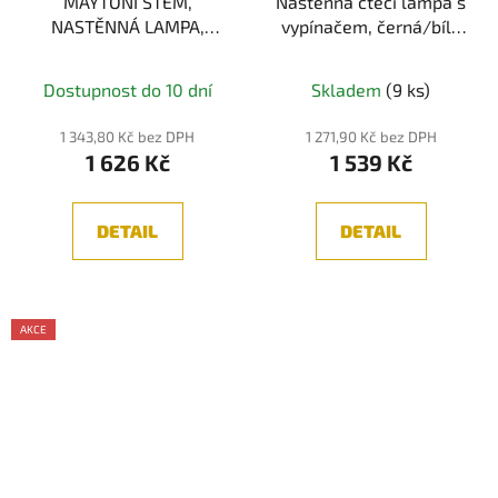
MAYTONI STEM,
Nástěnná čtecí lampa s
NASTĚNNÁ LAMPA,
vypínačem, černá/bílá
ČERNÁ 3W, 3000K
LED
Průměrné
Maytoni C035WL-L3B3K
Dostupnost do 10 dní
Skladem
(9 ks)
hodnocení
produktu
1 343,80 Kč bez DPH
1 271,90 Kč bez DPH
1 626 Kč
1 539 Kč
je
5,0
z
DETAIL
DETAIL
5
hvězdiček.
AKCE