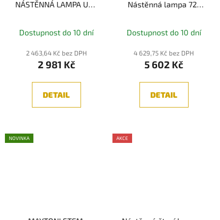
NÁSTĚNNÁ LAMPA USB
Nástěnná lampa 72-
LED , 6W, 3000K, IP20
105cm, Černá 1xG9 7W
Dostupnost do 10 dní
Dostupnost do 10 dní
2 463,64 Kč bez DPH
4 629,75 Kč bez DPH
2 981 Kč
5 602 Kč
DETAIL
DETAIL
NOVINKA
AKCE