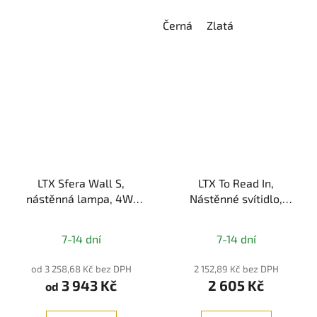
Černá
Zlatá
LTX Sfera Wall S,
LTX To Read In,
nástěnná lampa, 4W,
Nástěnné svítidlo,
3000K, IP20,
3000K, IP20
Průměrné
černá/zlatá
7-14 dní
7-14 dní
hodnocení
produktu
od 3 258,68 Kč bez DPH
2 152,89 Kč bez DPH
3 943 Kč
2 605 Kč
je
od
5,0