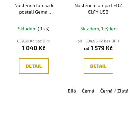
Nástěnná lampa k
Nástěnná lampa LED2
posteli Gema,
ELFY USB
Černá/Bílá LED
Průměrné
Průměrné
Skladem
(9 ks)
Skladem, 1 týden
hodnocení
hodnocení
produktu
produktu
859,50 Kč bez DPH
od 1 304,96 Kč bez DPH
1 040 Kč
1 579 Kč
je
je
od
4,3
5,0
z
z
DETAIL
DETAIL
5
5
hvězdiček.
hvězdiček.
Bílá
Černá
Černá / Zlatá