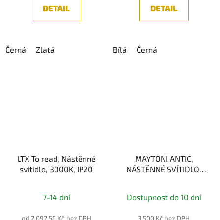
z
DETAIL
DETAIL
5
hvězdiček.
Černá
Zlatá
Bílá
Černá
LTX To read, Nástěnné
MAYTONI ANTIC,
svítidlo, 3000K, IP20
NÁSTĚNNÉ SVÍTIDLO,
MOSAZ 1xE14
Průměrné
7-14 dní
Dostupnost do 10 dní
hodnocení
produktu
od 2 092,56 Kč bez DPH
3 500 Kč bez DPH