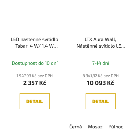
LED nástěnné svítidlo
LTX Aura Wall,
Tabari 4 W/ 1,4 W
Nástěnné svítidlo LED
bílá/chrom, kov -
12W, 3000K, 365lm,
PAULMANN
CRI90, IP20
Dostupnost do 10 dní
7-14 dní
1 947,93 Kč bez DPH
8 341,32 Kč bez DPH
2 357 Kč
10 093 Kč
DETAIL
DETAIL
Černá
Mosaz
Půlnoc