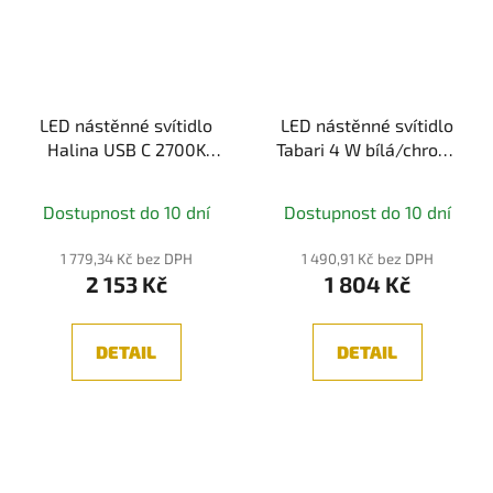
LED nástěnné svítidlo
LED nástěnné svítidlo
Halina USB C 2700K
Tabari 4 W bílá/chrom,
230V 2,4W černá mat -
kov - PAULMANN
PAULMANN
Dostupnost do 10 dní
Dostupnost do 10 dní
1 779,34 Kč bez DPH
1 490,91 Kč bez DPH
2 153 Kč
1 804 Kč
DETAIL
DETAIL