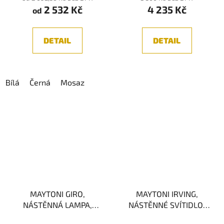
2 532 Kč
4 235 Kč
je
od
5,0
z
DETAIL
DETAIL
5
hvězdiček.
Bílá
Černá
Mosaz
MAYTONI GIRO,
MAYTONI IRVING,
NÁSTĚNNÁ LAMPA,
NÁSTĚNNÉ SVÍTIDLO,
2xGU10
JANTAR/ČERNÁ 1xE27