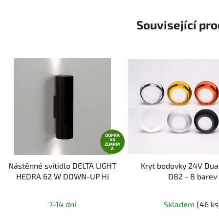
Související pr
DOPRA
VA
ZDARM
A
Nástěnné svítidlo DELTA LIGHT
Kryt bodovky 24V Dua
HEDRA 62 W DOWN-UP Hi
D82 - 8 barev
7-14 dní
Skladem
(46 ks