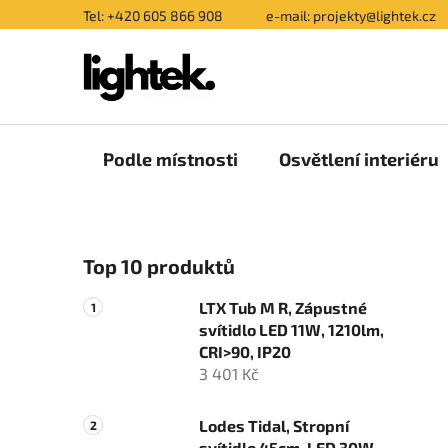
Přejít
Tel: +420 605 866 908
e-mail: projekty@lightek.cz
na
obsah
Podle místnosti
Osvětlení interiéru
P
Top 10 produktů
o
s
LTX Tub M R, Zápustné
t
svítidlo LED 11W, 1210lm,
r
CRI>90, IP20
a
3 401 Kč
n
n
Lodes Tidal, Stropní
svítidlo 45cm, LED 30W,