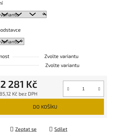
ní
podstavce
nost
Zvolte variantu
Zvolte variantu
d
2 281 Kč
85,12 Kč
bez DPH
 cena:
DO KOŠÍKU
Zeptat se
Sdílet