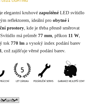
:
LED2 LIGHTING
tu
je elegantní kruhové
zapuštěné
LED svítidlo
ným reflektorem, ideální pro
obytné i
ní prostory
, kde je třeba přesně směrovat
. Svítidlo má průměr
77 mm
, příkon
11 W
,
ek.
ný tok
770 lm
a vysoký index podání barev
8
, což zajišťuje věrné podání barev.