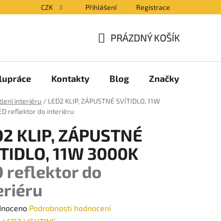
CZK
Přihlášení
Registrace
PRÁZDNÝ KOŠÍK
NÁKUPNÍ
KOŠÍK
lupráce
Kontakty
Blog
Značky
lení interiéru
/
LED2 KLIP, ZÁPUSTNÉ SVÍTIDLO, 11W
ED reflektor do interiéru
D2 KLIP, ZÁPUSTNÉ
TIDLO, 11W 3000K
 reflektor do
eriéru
né
dnoceno
Podrobnosti hodnocení
ení