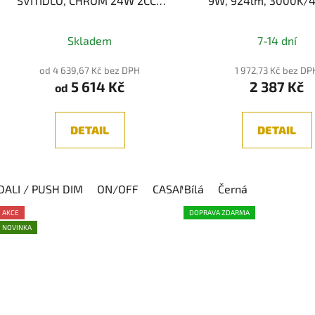
SVÍTIDLO, CHROM 24W 2CCT
9W, 924lm, 3000K/
3000K/4000K
IP44
Skladem
7-14 dní
od 4 639,67 Kč bez DPH
1 972,73 Kč bez DP
5 614 Kč
2 387 Kč
od
DETAIL
DETAIL
DALI / PUSH DIM
ON/OFF
CASAMBI
Bílá
DALI
Černá
AKCE
DOPRAVA ZDARMA
NOVINKA