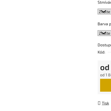
Stmívá
Barva 
Dostup
Kód:
o
od
1 8
Měrná
Tisk