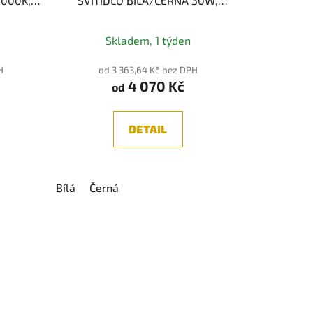
4000K,
SVÍTIDLO BÍLÁ/ČERNÁ 30W,
3CCT 3000K/3500K/4000K
Skladem, 1 týden
H
od 3 363,64 Kč bez DPH
4 070 Kč
od
DETAIL
Bílá
Černá