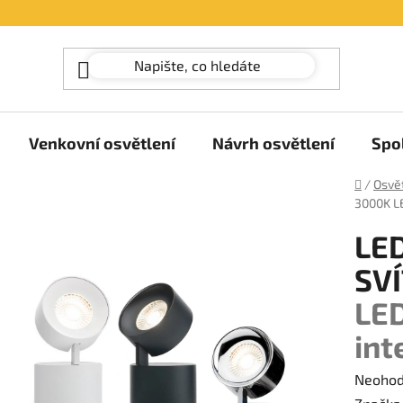
Venkovní osvětlení
Návrh osvětlení
Spo
Domů
/
Osvět
3000K
L
LE
SVÍ
LED
int
Průměr
Neoho
hodnoc