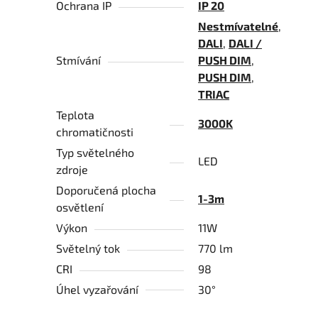
Ochrana IP
IP 20
Nestmívatelné
,
DALI
,
DALI /
Stmívání
PUSH DIM
,
PUSH DIM
,
TRIAC
Teplota
3000K
chromatičnosti
Typ světelného
LED
zdroje
Doporučená plocha
1-3m
osvětlení
Výkon
11W
Světelný tok
770 lm
CRI
98
Úhel vyzařování
30°