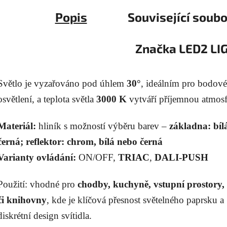
Popis
Související soubo
Značka
LED2 LI
Světlo je vyzařováno pod úhlem
30°
, ideálním pro bodové
osvětlení, a teplota světla
3000 K
vytváří příjemnou atmosf
Materiál:
hliník s možností výběru barev –
základna: bíl
černá; reflektor: chrom, bílá nebo černá
Varianty ovládání:
ON/OFF,
TRIAC
,
DALI-PUSH
Použití: vhodné pro
chodby, kuchyně, vstupní prostory,
či knihovny
, kde je klíčová přesnost světelného paprsku a
diskrétní design svítidla.