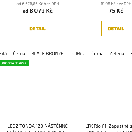
od 6 676,86 Kč bez DPH
61,98 Kč bez DPH
8 079 Kč
75 Kč
od
DETAIL
DETAIL
Bílá
Černá
BLACK BRONZE
GOLD COLORED
Bílá
Černá
Zelená
DOPRAVA ZDARMA
LED2 TONDA 120 NÁSTĚNNÉ
LTX Rio F1, Zápustné s