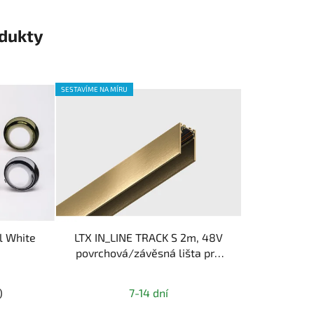
odukty
SESTAVÍME NA MÍRU
l White
LTX IN_LINE TRACK S 2m, 48V
povrchová/závěsná lišta pro
magnetický systém
)
7-14 dní