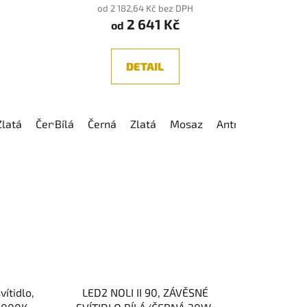
od 2 182,64 Kč bez DPH
2 641 Kč
od
DETAIL
Zlatá
Červená
Bílá
Černá
Stříbrná
Zlatá
Tmavý chrom
Mosaz
Antracit
Lesklý chrom
Mosaz
vítidlo,
LED2 NOLI II 90, ZÁVĚSNÉ