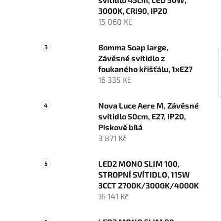
í
3000K, CRI90, IP20
p
15 060 Kč
a
n
Bomma Soap large,
e
Závěsné svítidlo z
l
foukaného křišťálu, 1xE27
16 335 Kč
Nova Luce Aere M, Závěsné
svítidlo 50cm, E27, IP20,
Pískově bílá
3 871 Kč
LED2 MONO SLIM 100,
STROPNÍ SVÍTIDLO, 115W
3CCT 2700K/3000K/4000K
16 141 Kč