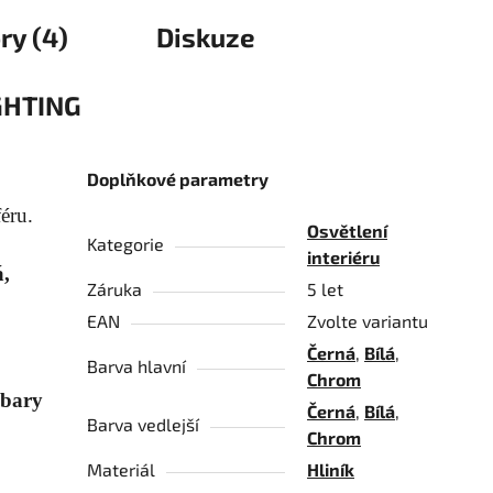
ry (4)
Diskuze
GHTING
Doplňkové parametry
éru.
Osvětlení
Kategorie
interiéru
á,
Záruka
5 let
EAN
Zvolte variantu
Černá
,
Bílá
,
Barva hlavní
Chrom
 bary
Černá
,
Bílá
,
Barva vedlejší
Chrom
Materiál
Hliník