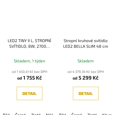
LED2 TINY II L, STROPNÍ
Stropní kruhové svítidlo
SVÍTIDLO, 8W, 2700K,
LED2 BELLA SLIM 48 cm
3CCT
Průměrné
3000K/3500K/4000K
Skladem, 1 týden
Skladem
hodnocení
produktu
od 1 450,41 Kč bez DPH
od 4 379,34 Kč bez DPH
1 755 Kč
5 299 Kč
je
od
od
5,0
z
DETAIL
DETAIL
5
hvězdiček.
Bílá
Černá
Zlatá
Nikl
Kávová
Bílá
Černá
Zlatá
Kávov