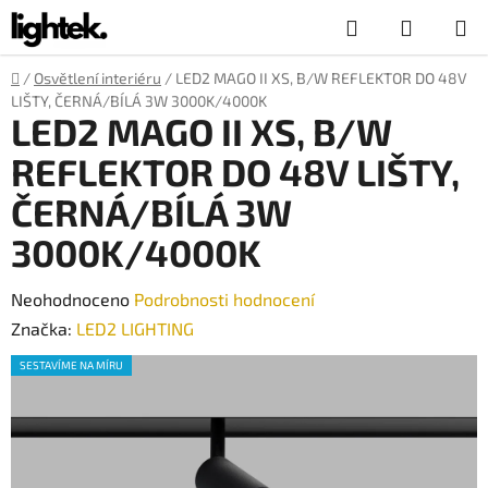
Přejít
Hledat
NÁKUP
na
obsah
KOŠÍK
Domů
/
Osvětlení interiéru
/
LED2 MAGO II XS, B/W REFLEKTOR DO 48V
LIŠTY, ČERNÁ/BÍLÁ 3W 3000K/4000K
LED2 MAGO II XS, B/W
REFLEKTOR DO 48V LIŠTY,
ČERNÁ/BÍLÁ 3W
3000K/4000K
Průměrné
Neohodnoceno
Podrobnosti hodnocení
hodnocení
Značka:
LED2 LIGHTING
produktu
SESTAVÍME NA MÍRU
je
0,0
z
5