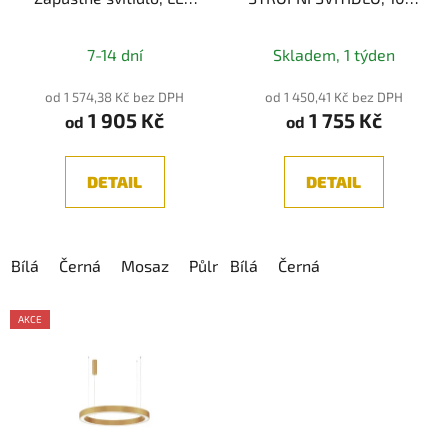
6,3W, 640lm, CRI>90,
3CCT
IP44
2700K/3300K/4000K
7-14 dní
Skladem, 1 týden
od 1 574,38 Kč bez DPH
od 1 450,41 Kč bez DPH
1 905 Kč
1 755 Kč
od
od
DETAIL
DETAIL
Bílá
Černá
Mosaz
Půlnoc
Bílá
Diamant
Černá
AKCE