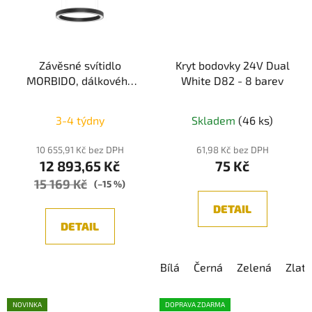
Závěsné svítidlo
Kryt bodovky 24V Dual
MORBIDO, dálkového
White D82 - 8 barev
ovládání, Tuya, černá
3-4 týdny
Skladem
(46 ks)
10 655,91 Kč bez DPH
61,98 Kč bez DPH
12 893,65 Kč
75 Kč
15 169 Kč
(–15 %)
DETAIL
DETAIL
Bílá
Černá
Zelená
Zlatá
NOVINKA
DOPRAVA ZDARMA