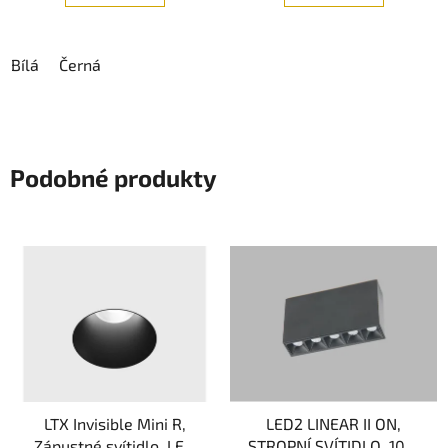
Bílá
Černá
Podobné produkty
LTX Invisible Mini R,
LED2 LINEAR II ON,
Zápustné svítidlo, LED
STROPNÍ SVÍTIDLO, 10W