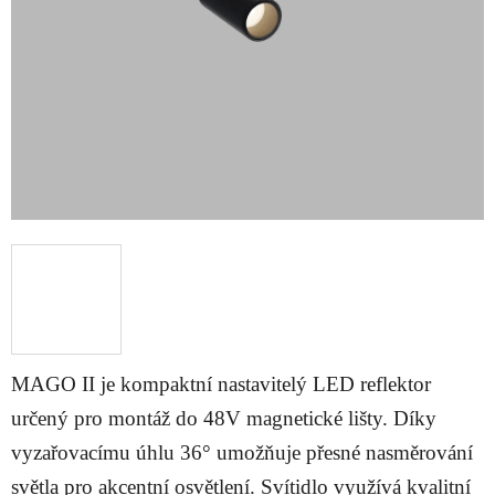
hvězdiček.
MAGO II je kompaktní nastavitelý LED reflektor
určený pro montáž do 48V magnetické lišty. Díky
vyzařovacímu úhlu 36° umožňuje přesné nasměrování
světla pro akcentní osvětlení. Svítidlo využívá kvalitní