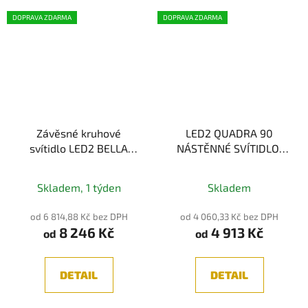
DOPRAVA ZDARMA
DOPRAVA ZDARMA
Závěsné kruhové
LED2 QUADRA 90
svítidlo LED2 BELLA
NÁSTĚNNÉ SVÍTIDLO,
SLIM 58 cm
CHROM 18W 2CCT
3000K/4000K
Skladem, 1 týden
Skladem
od 6 814,88 Kč bez DPH
od 4 060,33 Kč bez DPH
8 246 Kč
4 913 Kč
od
od
DETAIL
DETAIL