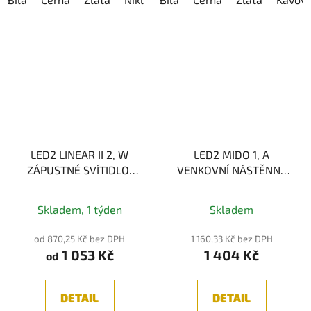
LED2 LINEAR II 2, W
LED2 MIDO 1, A
ZÁPUSTNÉ SVÍTIDLO,
VENKOVNÍ NÁSTĚNNÉ
BÍLÁ 4W, 3CCT
SVÍTIDLO, ANTRACIT
3000/3500/4000 K
GU10
Skladem, 1 týden
Skladem
od 870,25 Kč bez DPH
1 160,33 Kč bez DPH
1 053 Kč
1 404 Kč
od
DETAIL
DETAIL