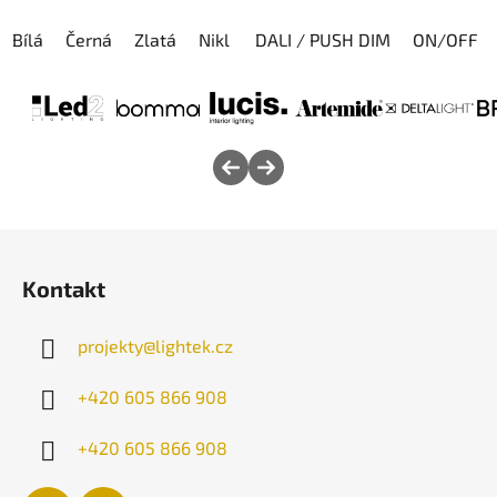
Bílá
Černá
Zlatá
Nikl
Kávová
DALI / PUSH DIM
ON/OFF
Z
á
Kontakt
p
a
projekty
@
lightek.cz
t
í
+420 605 866 908
+420 605 866 908