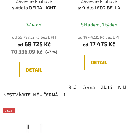
Závěsné kruhové
Závěsné kruhové
svítidlo DELTA LIGHT
svítidlo LED2 BELLA
SUPERNOVA LINE 95
SLIM 98 cm
DOWN-UP 930
7-14 dní
Skladem, 1 týden
od 56 797,52 Kč bez DPH
od 14 442,15 Kč bez DPH
68 725 Kč
17 475 Kč
od
od
70 336,09 Kč
(–2 %)
DETAIL
DETAIL
Bílá
Černá
Zlatá
Nikl
NESTMÍVATELNÉ - ČERNÁ
NESTMÍVATELNÉ - BÍLÁ
DIM 1
AKCE