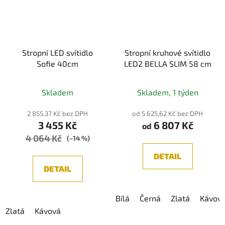
Stropní LED svítidlo
Stropní kruhové svítidlo
Sofie 40cm
LED2 BELLA SLIM 58 cm
Průměrné
Průměrné
Skladem
Skladem, 1 týden
hodnocení
hodnocení
produktu
produktu
2 855,37 Kč bez DPH
od 5 625,62 Kč bez DPH
3 455 Kč
6 807 Kč
je
je
od
4 064 Kč
5,0
5,0
(–14 %)
z
z
DETAIL
5
5
DETAIL
hvězdiček.
hvězdiček.
Bílá
Černá
Zlatá
Kávov
Zlatá
Kávová