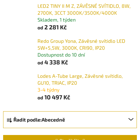
LED2 TINY II M Z, ZÁVĚSNÉ SVÍTIDLO, 8W,
2700K, 3CCT 3000K/3500K/4000K
Skladem, 1 týden
2 281 Kč
od
Redo Group Yona, Závěsné svítidlo LED
5W+5,5W, 3000K, CRI90, IP20
Dostupnost do 10 dní
4 338 Kč
od
Lodes A-Tube Large, Závěsné svítidlo,
GU10, TRIAC, IP20
3-4 týdny
10 497 Kč
od
Ř
Řadit podle:
Abecedně
a
z
e