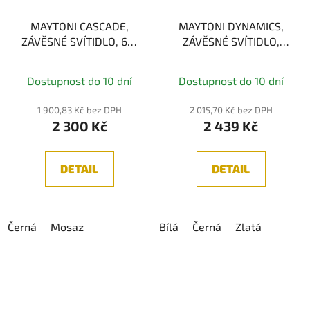
MAYTONI CASCADE,
MAYTONI DYNAMICS,
ZÁVĚSNÉ SVÍTIDLO, 6W
ZÁVĚSNÉ SVÍTIDLO,
2600/3500K
GU10x1 50W
Dostupnost do 10 dní
Dostupnost do 10 dní
1 900,83 Kč bez DPH
2 015,70 Kč bez DPH
2 300 Kč
2 439 Kč
DETAIL
DETAIL
Černá
Mosaz
Bílá
Černá
Zlatá