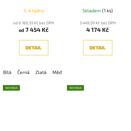
4000K
Montáž do SDK
15W, 3000K, 825lm,
Průměrné
Průměrné
IP20, kouřové sklo
3-4 týdny
Skladem
(1 ks)
hodnocení
hodnocení
produktu
produktu
od 6 160,33 Kč bez DPH
3 449,59 Kč bez DPH
7 454 Kč
4 174 Kč
je
je
od
5,0
5,0
z
z
DETAIL
DETAIL
5
5
hvězdiček.
hvězdiček.
Bílá
Černá
Zlatá
Měď
NOVINKA
NOVINKA