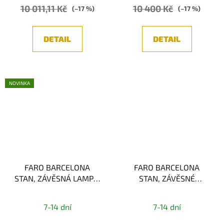
10 011,11 Kč
10 400 Kč
(–17 %)
(–17 %)
DETAIL
DETAIL
NOVINKA
FARO BARCELONA
FARO BARCELONA
STAN, ZÁVĚSNÁ LAMPA,
STAN, ZÁVĚSNÉ
ZLATÁ 1xGU10
SVÍTIDLO, ČERNÁ
1xGU10
7-14 dní
7-14 dní