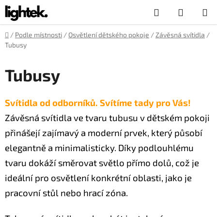
Přejít
Hledat
NÁKUP
na
obsah
KOŠÍK
Domů
/
Podle místnosti
/
Osvětlení dětského pokoje
/
Závěsná svítidla
/
Tubusy
Tubusy
Svítidla od odborníků. Svítíme tady pro Vás!
Závěsná svítidla ve tvaru tubusu v dětském pokoji
přinášejí zajímavý a moderní prvek, který působí
elegantně a minimalisticky. Díky podlouhlému
tvaru dokáží směrovat světlo přímo dolů, což je
ideální pro osvětlení konkrétní oblasti, jako je
pracovní stůl nebo hrací zóna.