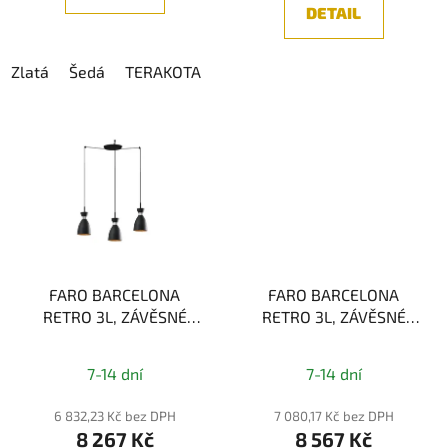
5
DETAIL
hvězdiček.
Zlatá
Šedá
TERAKOTA
FARO BARCELONA
FARO BARCELONA
RETRO 3L, ZÁVĚSNÉ
RETRO 3L, ZÁVĚSNÉ
SVÍTIDLO, ČERNÁ 3xE14
SVÍTIDLO, MĚĎ 3xE14
7-14 dní
7-14 dní
6 832,23 Kč bez DPH
7 080,17 Kč bez DPH
8 267 Kč
8 567 Kč