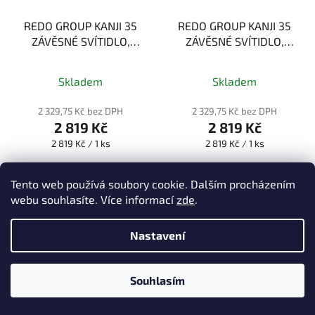
REDO GROUP KANJI 35
REDO GROUP KANJI 35
ZÁVĚSNÉ SVÍTIDLO,
ZÁVĚSNÉ SVÍTIDLO,
BÍLÁ 6W 3000K
01-1220
ČERNÁ 6W 3000K
01-
1221
Skladem
Skladem
2 329,75 Kč bez DPH
2 329,75 Kč bez DPH
2 819 Kč
2 819 Kč
Měrná
Měrná
2 819 Kč / 1 ks
2 819 Kč / 1 ks
cena:
cena:
DETAIL
DETAIL
Tento web používá soubory cookie. Dalším procházením
webu souhlasíte. Více informací
zde
.
Nastavení
Souhlasím