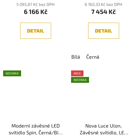
produktu
5 095,87 Kč bez DPH
6 160,33 Kč bez DPH
6 166 Kč
7 454 Kč
je
5,0
z
DETAIL
DETAIL
5
hvězdiček.
Bílá
Černá
NOVINKA
AKCE
NOVINKA
Moderní závěsné LED
Nova Luce Ulon,
svítidlo Spin, Černá/Bílá
Závěsné svítidlo, LED