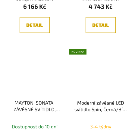
6 166 Kč
4 743 Kč
DETAIL
DETAIL
NOVINKA
MAYTONI SONATA,
Moderní závěsné LED
ZÁVĚSNÉ SVÍTIDLO,
svítidlo Spin, Černá/Bílá
CHROM 3000K 12W
2700K
Montáž do SDK
Průměrné
Dostupnost do 10 dní
3-4 týdny
hodnocení