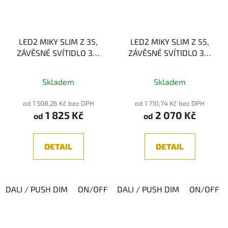
LED2 MIKY SLIM Z 35,
LED2 MIKY SLIM Z 55,
ZÁVĚSNÉ SVÍTIDLO 3W
ZÁVĚSNÉ SVÍTIDLO 3W
3000K
3000K
Průměrné
Skladem
Skladem
hodnocení
produktu
od 1 508,26 Kč bez DPH
od 1 710,74 Kč bez DPH
1 825 Kč
2 070 Kč
je
od
od
5,0
z
DETAIL
DETAIL
5
hvězdiček.
DALI / PUSH DIM
ON/OFF
DALI / PUSH DIM
ON/OFF