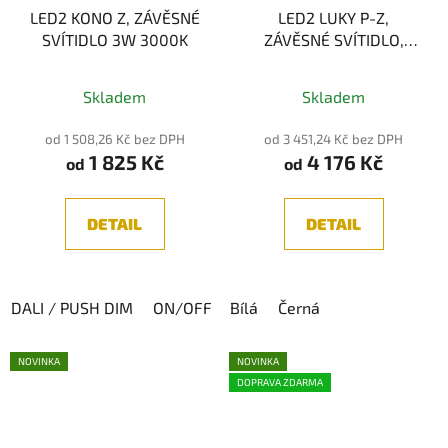
LED2 KONO Z, ZÁVĚSNÉ
LED2 LUKY P-Z,
SVÍTIDLO 3W 3000K
ZÁVĚSNÉ SVÍTIDLO,
20W 3000/4000K
Skladem
Skladem
od 1 508,26 Kč bez DPH
od 3 451,24 Kč bez DPH
1 825 Kč
4 176 Kč
od
od
DETAIL
DETAIL
DALI / PUSH DIM
ON/OFF
Bílá
Černá
NOVINKA
NOVINKA
DOPRAVA ZDARMA