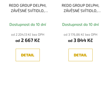
REDO GROUP DELPHI,
REDO GROUP DELPHI,
ZÁVĚSNÉ SVÍTIDLO,
ZÁVĚSNÉ SVÍTIDLO,
30CM, GU10
50CM, GU10
Průměrné
Dostupnost do 10 dní
Dostupnost do 10 dní
hodnocení
produktu
od 2 204,13 Kč bez DPH
od 3 176,86 Kč bez DPH
2 667 Kč
3 844 Kč
je
od
od
5,0
z
DETAIL
DETAIL
5
hvězdiček.