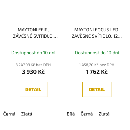
MAYTONI EFIR,
MAYTONI FOCUS LED,
ZÁVĚSNÉ SVÍTIDLO,
ZÁVĚSNÉ SVÍTIDLO, 12W
33W 3000K
3000K
Průměrné
Dostupnost do 10 dní
Dostupnost do 10 dní
hodnocení
produktu
3 247,93 Kč bez DPH
1 456,20 Kč bez DPH
3 930 Kč
1 762 Kč
je
5,0
z
DETAIL
DETAIL
5
hvězdiček.
Černá
Zlatá
Bílá
Černá
Zlatá