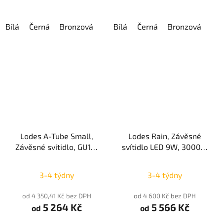
Bílá
Černá
Bronzová
Bílá
Černá
Bronzová
Lodes A-Tube Small,
Lodes Rain, Závěsné
Závěsné svítidlo, GU10,
svítidlo LED 9W, 3000K,
TRIAC, IP20
850lm, CRI92, IP20
3-4 týdny
3-4 týdny
od 4 350,41 Kč bez DPH
od 4 600 Kč bez DPH
5 264 Kč
5 566 Kč
od
od