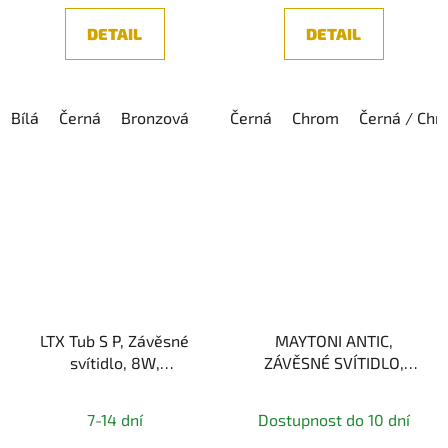
DETAIL
DETAIL
Bílá
Černá
Bronzová
Černá
Chrom
Černá / Chr
LTX Tub S P, Závěsné
MAYTONI ANTIC,
svítidlo, 8W,
ZÁVĚSNÉ SVÍTIDLO,
3000K/4000K, 558lm,
ZLATÁ 1xE14
IP20
7-14 dní
Dostupnost do 10 dní