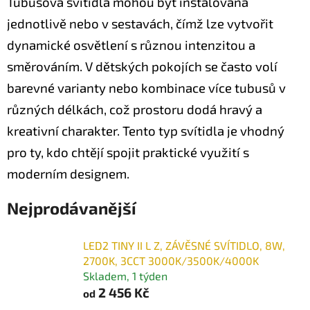
Tubusová svítidla mohou být instalována
jednotlivě nebo v sestavách, čímž lze vytvořit
dynamické osvětlení s různou intenzitou a
směrováním. V dětských pokojích se často volí
barevné varianty nebo kombinace více tubusů v
různých délkách, což prostoru dodá hravý a
kreativní charakter. Tento typ svítidla je vhodný
pro ty, kdo chtějí spojit praktické využití s
moderním designem.
Nejprodávanější
LED2 TINY II L Z, ZÁVĚSNÉ SVÍTIDLO, 8W,
2700K, 3CCT 3000K/3500K/4000K
Skladem, 1 týden
2 456 Kč
od