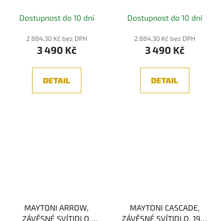
ZLATÁ 1xE14
ZLATÁ 1xE14
Průměrné
Dostupnost do 10 dní
Dostupnost do 10 dní
hodnocení
produktu
2 884,30 Kč bez DPH
2 884,30 Kč bez DPH
3 490 Kč
3 490 Kč
je
5,0
z
DETAIL
DETAIL
5
hvězdiček.
MAYTONI ARROW,
MAYTONI CASCADE,
ZÁVĚSNÉ SVÍTIDLO,
ZÁVĚSNÉ SVÍTIDLO, 19W