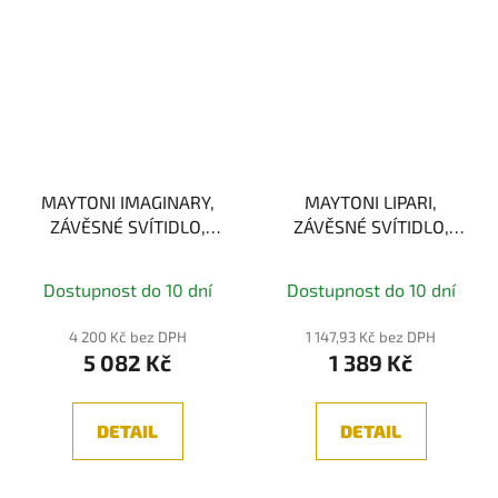
MAYTONI IMAGINARY,
MAYTONI LIPARI,
ZÁVĚSNÉ SVÍTIDLO,
ZÁVĚSNÉ SVÍTIDLO,
ZLATÁ, 5W 3000K
BÍLÁ/ČERNÁ, 1xGU10
Dostupnost do 10 dní
Dostupnost do 10 dní
4 200 Kč bez DPH
1 147,93 Kč bez DPH
5 082 Kč
1 389 Kč
DETAIL
DETAIL