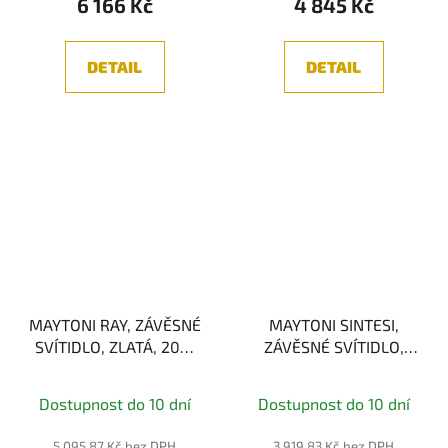
6 166 Kč
4 845 Kč
DETAIL
DETAIL
MAYTONI RAY, ZÁVĚSNÉ
MAYTONI SINTESI,
SVÍTIDLO, ZLATÁ, 20W
ZÁVĚSNÉ SVÍTIDLO,
3000K
CHROM, 12W 3000K
Dostupnost do 10 dní
Dostupnost do 10 dní
5 095,87 Kč bez DPH
3 919,83 Kč bez DPH