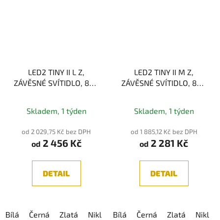
LED2 TINY II L Z,
LED2 TINY II M Z,
ZÁVĚSNÉ SVÍTIDLO, 8W,
ZÁVĚSNÉ SVÍTIDLO, 8W,
2700K, 3CCT
2700K, 3CCT
Průměrné
3000K/3500K/4000K
3000K/3500K/4000K
Skladem, 1 týden
Skladem, 1 týden
hodnocení
produktu
od 2 029,75 Kč bez DPH
od 1 885,12 Kč bez DPH
2 456 Kč
2 281 Kč
je
od
od
5,0
z
DETAIL
DETAIL
5
hvězdiček.
Bílá
Černá
Zlatá
Nikl
Kávová
Bílá
Černá
Zlatá
Nikl