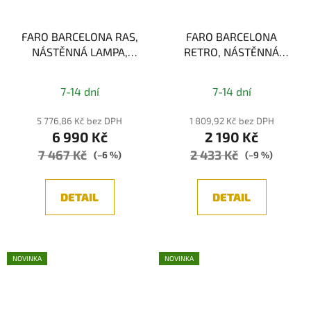
FARO BARCELONA RAS,
FARO BARCELONA
NÁSTĚNNÁ LAMPA,
RETRO, NÁSTĚNNÁ
ČERNÁ 1xE27
LAMPA, ČERNÁ/MĚĎ
1xE14
7-14 dní
7-14 dní
5 776,86 Kč bez DPH
1 809,92 Kč bez DPH
6 990 Kč
2 190 Kč
7 467 Kč
2 433 Kč
(–6 %)
(–9 %)
DETAIL
DETAIL
NOVINKA
NOVINKA