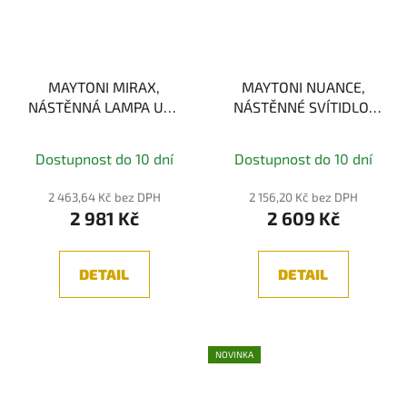
MAYTONI MIRAX,
MAYTONI NUANCE,
NÁSTĚNNÁ LAMPA USB
NÁSTĚNNÉ SVÍTIDLO,
LED , 6W, 3000K, IP20
BÍLÁ 4W 3000K
Dostupnost do 10 dní
Dostupnost do 10 dní
2 463,64 Kč bez DPH
2 156,20 Kč bez DPH
2 981 Kč
2 609 Kč
DETAIL
DETAIL
NOVINKA