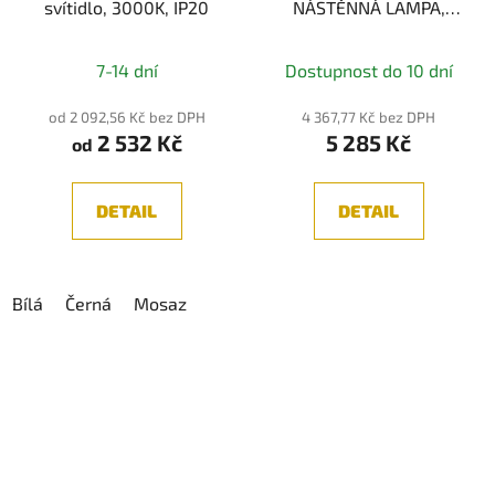
svítidlo, 3000K, IP20
NÁSTĚNNÁ LAMPA,
2xGU10
Průměrné
7-14 dní
Dostupnost do 10 dní
hodnocení
produktu
od 2 092,56 Kč bez DPH
4 367,77 Kč bez DPH
2 532 Kč
5 285 Kč
je
od
5,0
z
DETAIL
DETAIL
5
hvězdiček.
Bílá
Černá
Mosaz