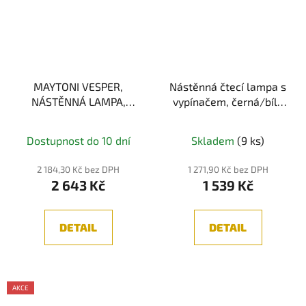
MAYTONI VESPER,
Nástěnná čtecí lampa s
NÁSTĚNNÁ LAMPA,
vypínačem, černá/bílá
BÍLÁ/ZLATÁ 2xE14
LED
Průměrné
Dostupnost do 10 dní
Skladem
(9 ks)
hodnocení
produktu
2 184,30 Kč bez DPH
1 271,90 Kč bez DPH
2 643 Kč
1 539 Kč
je
5,0
z
DETAIL
DETAIL
5
hvězdiček.
AKCE