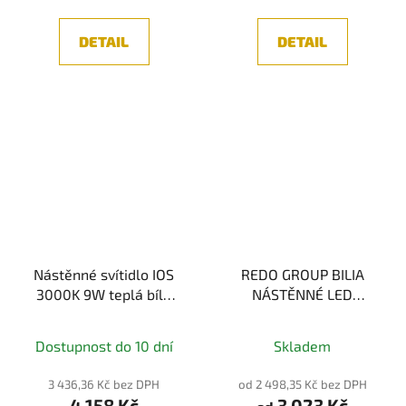
DETAIL
DETAIL
Nástěnné svítidlo IOS
REDO GROUP BILIA
3000K 9W teplá bílá
NÁSTĚNNÉ LED
černý kov 2 světelné
SVÍTIDLO 5W 3000K
zdroje - MAYTONI
Dostupnost do 10 dní
Skladem
3 436,36 Kč bez DPH
od 2 498,35 Kč bez DPH
4 158 Kč
3 023 Kč