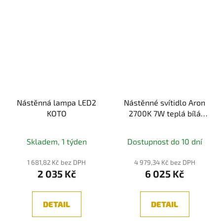
Nástěnná lampa LED2
Nástěnné svítidlo Aron
KOTO
2700K 7W teplá bílá
400lm bílý hliník
stmívatelné - MAYTONI
Skladem, 1 týden
Dostupnost do 10 dní
1 681,82 Kč bez DPH
4 979,34 Kč bez DPH
2 035 Kč
6 025 Kč
DETAIL
DETAIL