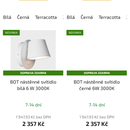
hvězdiček.
Bílá
Černá
Terracotta
Zlatá
Bílá
Šedá
Černá
Béžová
Terracotta
Z
NOVINKA
NOVINKA
DOPRAVA ZDARMA
DOPRAVA ZDARMA
BOT nástěnné svítidlo
BOT nástěnné svítidlo
bílá 6 W 3000K
černé 6W 3000K
7-14 dní
7-14 dní
1 947,93 Kč bez DPH
1 947,93 Kč bez DPH
2 357 Kč
2 357 Kč