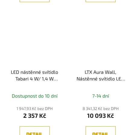
LED nástěnné svítidlo
LTX Aura Wall,
Tabari 4 W/ 1,4 W
Nástěnné svítidlo LED
bílá/chrom, kov -
12W, 3000K, 365lm,
PAULMANN
CRI90, IP20
Dostupnost do 10 dní
7-14 dní
1 947,93 Kč bez DPH
8 341,32 Kč bez DPH
2 357 Kč
10 093 Kč
DETAIL
DETAIL