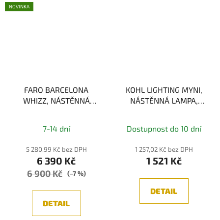
NOVINKA
FARO BARCELONA
KOHL LIGHTING MYNI,
WHIZZ, NÁSTĚNNÁ
NÁSTĚNNÁ LAMPA,
LAMPA, ZLATÁ/ČERNÁ
ČERNÁ 3W, 3000K
1xE27
7-14 dní
Dostupnost do 10 dní
5 280,99 Kč bez DPH
1 257,02 Kč bez DPH
6 390 Kč
1 521 Kč
6 900 Kč
(–7 %)
DETAIL
DETAIL