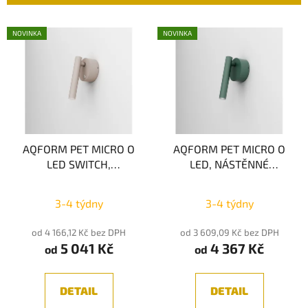
n
í
V
NOVINKA
NOVINKA
p
ý
r
p
o
i
d
s
u
p
k
r
t
AQFORM PET MICRO O
AQFORM PET MICRO O
o
LED SWITCH,
LED, NÁSTĚNNÉ
ů
d
NÁSTĚNNÉ SVÍTIDLO,
SVÍTIDLO, LED 2,5W
u
Průměrné
LED 2,5W 3000K
s
3000K
bez vypínače
k
3-4 týdny
3-4 týdny
vypínačem
hodnocení
t
produktu
od 4 166,12 Kč bez DPH
od 3 609,09 Kč bez DPH
ů
5 041 Kč
4 367 Kč
je
od
od
5,0
z
DETAIL
DETAIL
5