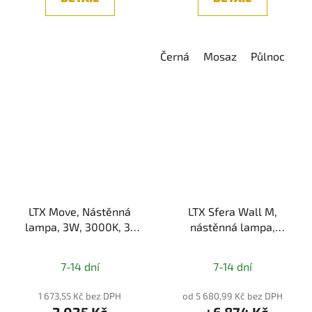
Černá
Mosaz
Půlnoc
LTX Move, Nástěnná
LTX Sfera Wall M,
lampa, 3W, 3000K, 3-
nástěnná lampa,
STEP, USB-C, černá
3,6W+1,5W, 3000K,
Průměrné
IP20, černá/zlatá
7-14 dní
7-14 dní
hodnocení
produktu
1 673,55 Kč bez DPH
od 5 680,99 Kč bez DPH
2 025 Kč
6 874 Kč
je