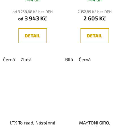
hodnocení
produktu
od 3 258,68 Kč bez DPH
2 152,89 Kč bez DPH
3 943 Kč
2 605 Kč
je
od
5,0
z
DETAIL
DETAIL
5
hvězdiček.
Černá
Zlatá
Bílá
Černá
LTX To read, Nástěnné
MAYTONI GIRO,