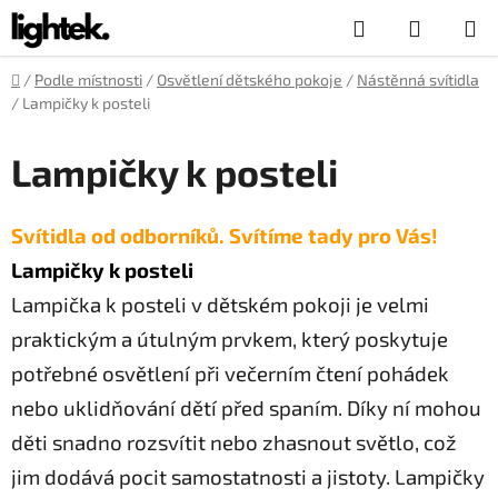
Přejít
Hledat
NÁKUP
na
obsah
KOŠÍK
Domů
/
Podle místnosti
/
Osvětlení dětského pokoje
/
Nástěnná svítidla
/
Lampičky k posteli
Lampičky k posteli
Svítidla od odborníků. Svítíme tady pro Vás!
Lampičky k posteli
Lampička k posteli v dětském pokoji je velmi
praktickým a útulným prvkem, který poskytuje
potřebné osvětlení při večerním čtení pohádek
nebo uklidňování dětí před spaním. Díky ní mohou
děti snadno rozsvítit nebo zhasnout světlo, což
jim dodává pocit samostatnosti a jistoty. Lampičky