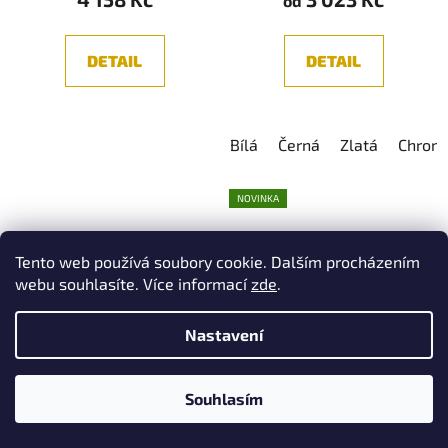
od
DETAIL
DETAIL
Bílá
Černá
Zlatá
Chrom
NOVINKA
Tento web používá soubory cookie. Dalším procházením
webu souhlasíte. Více informací
zde
.
Nastavení
REDO GROUP DELPHI,
REDO GROUP DROP,
NÁSTĚNNÁ LAMPA,
NÁSTĚNNÁ LAMPA,
Souhlasím
GU10
3000K, 6W
Průměrné
Dostupnost do 10 dní
Dostupnost do 10 dní