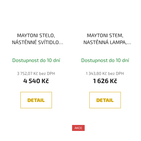
MAYTONI STELO,
MAYTONI STEM,
NÁSTĚNNÉ SVÍTIDLO,
NASTĚNNÁ LAMPA,
ČERNÁ 7W 3000K
ČERNÁ 3W, 3000K
Maytoni C035WL-L3B3K
Dostupnost do 10 dní
Dostupnost do 10 dní
3 752,07 Kč bez DPH
1 343,80 Kč bez DPH
4 540 Kč
1 626 Kč
DETAIL
DETAIL
AKCE