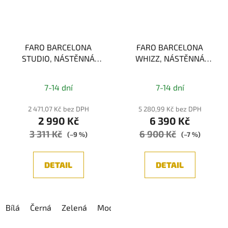
FARO BARCELONA
FARO BARCELONA
STUDIO, NÁSTĚNNÁ
WHIZZ, NÁSTĚNNÁ
LAMPA, 1xE14
LAMPA, ČERNÁ/ZLATÁ
1xE27
7-14 dní
7-14 dní
2 471,07 Kč bez DPH
5 280,99 Kč bez DPH
2 990 Kč
6 390 Kč
3 311 Kč
6 900 Kč
(–9 %)
(–7 %)
DETAIL
DETAIL
Bílá
Černá
Zelená
Modrá
Růžová