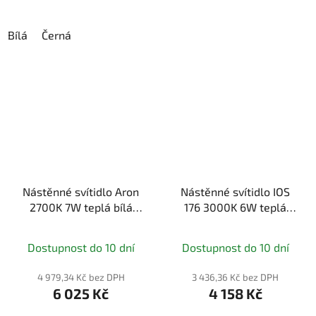
Bílá
Černá
Nástěnné svítidlo Aron
Nástěnné svítidlo IOS
2700K 7W teplá bílá
176 3000K 6W teplá
400lm černý hliník
bílá 540lm zlatý hliník s
stmívatelné - MAYTONI
LED zdrojem - MAYTONI
Dostupnost do 10 dní
Dostupnost do 10 dní
4 979,34 Kč bez DPH
3 436,36 Kč bez DPH
6 025 Kč
4 158 Kč