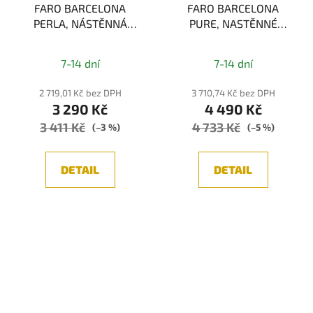
FARO BARCELONA
FARO BARCELONA
PERLA, NÁSTĚNNÁ
PURE, NASTĚNNÉ
LAMPA, ZLATÁ 1xG9
SVÍTIDLO, ČERNÁ/BÍLÁ
6W
7-14 dní
7-14 dní
2 719,01 Kč bez DPH
3 710,74 Kč bez DPH
3 290 Kč
4 490 Kč
3 411 Kč
4 733 Kč
(–3 %)
(–5 %)
DETAIL
DETAIL