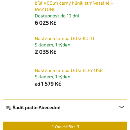
bílá 400lm černý hliník stmívatelné -
MAYTONI
Dostupnost do 10 dní
6 025 Kč
Nástěnná lampa LED2 KOTO
Skladem, 1 týden
2 035 Kč
Nástěnná lampa LED2 ELFY USB
Skladem, 1 týden
1 579 Kč
od
Ř
Řadit podle:
Abecedně
a
z
e
Otevřít filtr