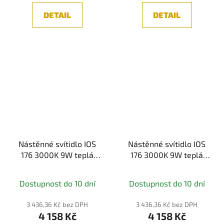
DETAIL
DETAIL
Nástěnné svítidlo IOS
Nástěnné svítidlo IOS
176 3000K 9W teplá
176 3000K 9W teplá
bílá 550lm bílý hliník
bílá 550lm černý hliník
nastavitelné přímé a
nastavitelný směr -
Dostupnost do 10 dní
Dostupnost do 10 dní
nepřímé světlo -
MAYTONI
MAYTONI
3 436,36 Kč bez DPH
3 436,36 Kč bez DPH
4 158 Kč
4 158 Kč