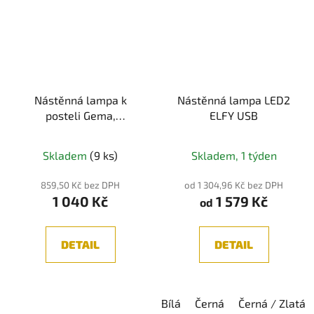
Nástěnná lampa k
Nástěnná lampa LED2
posteli Gema,
ELFY USB
Černá/Bílá LED
Průměrné
Průměrné
Skladem
(9 ks)
Skladem, 1 týden
hodnocení
hodnocení
produktu
produktu
859,50 Kč bez DPH
od 1 304,96 Kč bez DPH
1 040 Kč
1 579 Kč
je
je
od
4,3
5,0
z
z
DETAIL
DETAIL
5
5
hvězdiček.
hvězdiček.
Bílá
Černá
Černá / Zlatá