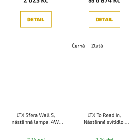
od
5,0
z
DETAIL
DETAIL
5
hvězdiček.
Černá
Zlatá
LTX Sfera Wall S,
LTX To Read In,
nástěnná lampa, 4W,
Nástěnné svítidlo,
3000K, IP20,
3000K, IP20
Průměrné
černá/zlatá
7-14 dní
7-14 dní