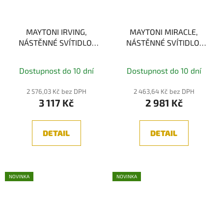
MAYTONI IRVING,
MAYTONI MIRACLE,
NÁSTĚNNÉ SVÍTIDLO,
NÁSTĚNNÉ SVÍTIDLO,
SKLO/ČERNÁ 1xE27
MOSAZ G9x1 28W
Dostupnost do 10 dní
Dostupnost do 10 dní
2 576,03 Kč bez DPH
2 463,64 Kč bez DPH
3 117 Kč
2 981 Kč
DETAIL
DETAIL
NOVINKA
NOVINKA